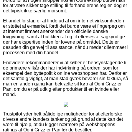
Forud for at nogen shopper hos en Ooni e-shop burde man
for at være sikker tage stilling til forhandlerens regler, dog er
det typisk ikke særlig morsomt.
Et andet forslag er at finde ud af om internet virksomheden
er støttet af e-mærket, fordi det burde være et fingerpeg om
at internet firmaet anerkender den officielle danske
lovgivning, samt at butikken af og til efterses af sagkyndige
der har ekspertise inden for lovene på området. Dette er
desuden din genvej til assistance, når du møder dilemmaer i
processen med din handel.
Endvidere rekommanderer vi at køber er hensynstagende til
de primære vilkår der har indvirkning på ordren, som for
eksempel den byttepolitik online webshoppen har. Derfor er
det samtidig vigtigt, at man stadigvæk bevarer sin faktura, så
man en anden gang kan bekræfte sit køb af Ooni Grizzler
Pan, om du er på udkig efter produkter til en kvinde eller
mand.
Trustpilot yder helt pålidelige muligheder for at efterforske
diverse andre kunders tanker og på grund af dette kan det
være til hjælp, at du kigger nærmere på webshoppens
ratings af Ooni Grizzler Pan før du bestiller.