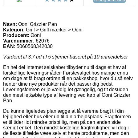
Navn:
Ooni Grizzler Pan
Kategori:
Grill > Grill mærker > Ooni
Producent:
Ooni
Varenummer:
62076
EAN:
5060568342030
Vurderet til
3.7
ud af 5 stjerner baseret på
10
anmeldelser
En hel del internet selskaber tilbyder nu til dags et hav af
forskellige leveringsmåder. Førstevalget hos mange er nu
om dage at få bragt ordren til en pakkeshop, hvor du så selv
henter dine nye produkter når det passer dig bedst.
Leveringsformen er jo vældig let gængelig, og tit desuden
den mest letkøbte type af levering ved køb af Ooni Grizzler
Pan.
Du kunne ligeledes planlægge at få varerne bragt til din
lejlighed eller hus eller ud til din arbejdsplads. Fragtformen
er til tider lidt mindre prisbillig, men på den anden side
særligt enkel. Den mindst kostelige fragtmulighed vil dog i
de fleste tilfælde være selv at hente produkterne, men den