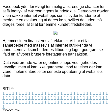
Facebook yder for øvrigt temmelig anstændige chancer for
at få indtryk af e-forretningens kundefokus. Derudover møder
vi en række internet webshops som tilbyder kunderne at
meddele en evaluering af deres køb, hvilket desuden må
drages fordel af til at fornemme kundetilfredsheden.
Hjemmesiden finansieres af reklamer. Vi har et fast
samarbejde med massevis af internet butikker da vi
annoncerer virksomhedernes tilbud, og tager godtgørelse
ifald en af vores brugere foretager en transaktion.
Data vedrørende varer og online shops vedligeholdes
jævnligt, men vi kan ikke garantere imod rettelser der kan
være implementeret efter seneste opdatering af websitets
data.
BITLY:
1
1
1
1
1
1
1
1
1
1
1
1
1
1
1
1
1
1
1
1
1
1
1
1
1
1
1
1
1
1
1
1
1
1
1
1
1
1
1
1
1
1
1
1
1
1
1
1
1
1
1
1
1
1
1
1
1
1
1
1
1
1
1
1
1
1
1
1
1
1
1
1
1
1
1
1
1
1
1
1
1
1
1
1
1
1
1
1
1
1
1
1
1
1
1
1
1
1
1
1