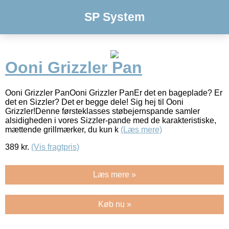
SP System
Ooni Grizzler Pan
Ooni Grizzler PanOoni Grizzler PanEr det en bageplade? Er
det en Sizzler? Det er begge dele! Sig hej til Ooni
Grizzler!Denne førsteklasses støbejernspande samler
alsidigheden i vores Sizzler-pande med de karakteristiske,
mættende grillmærker, du kun k
(Læs mere)
389
kr.
(Vis fragtpris)
Læs mere »
Køb nu »