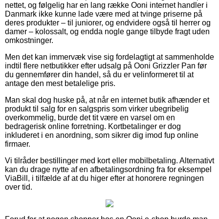
nettet, og følgelig har en lang række Ooni internet handler i
Danmark ikke kunne lade være med at tvinge priserne på
deres produkter – til juniorer, og endvidere også til herrer og
damer – kolossalt, og endda nogle gange tilbyde fragt uden
omkostninger.
Men det kan immervæk vise sig fordelagtigt at sammenholde
indtil flere netbutikker efter udsalg på Ooni Grizzler Pan før
du gennemfører din handel, så du er velinformeret til at
antage den mest betalelige pris.
Man skal dog huske på, at når en internet butik afhænder et
produkt til salg for en salgspris som virker ubegribelig
overkommelig, burde det tit være en varsel om en
bedragerisk online forretning. Kortbetalinger er dog
inkluderet i en anordning, som sikrer dig imod fup online
firmaer.
Vi tilråder bestillinger med kort eller mobilbetaling. Alternativt
kan du drage nytte af en afbetalingsordning fra for eksempel
ViaBill, i tilfælde af at du higer efter at honorere regningen
over tid.