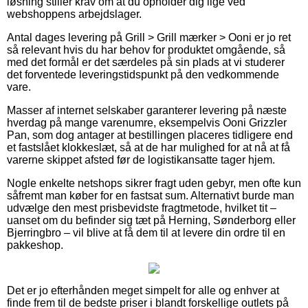
løsning stiller krav om at du opholder dig lige ved
webshoppens arbejdslager.
Antal dages levering på Grill > Grill mærker > Ooni er jo ret
så relevant hvis du har behov for produktet omgående, så
med det formål er det særdeles på sin plads at vi studerer
det forventede leveringstidspunkt på den vedkommende
vare.
Masser af internet selskaber garanterer levering på næste
hverdag på mange varenumre, eksempelvis Ooni Grizzler
Pan, som dog antager at bestillingen placeres tidligere end
et fastslået klokkeslæt, så at de har mulighed for at nå at få
varerne skippet afsted før de logistikansatte tager hjem.
Nogle enkelte netshops sikrer fragt uden gebyr, men ofte kun
såfremt man køber for en fastsat sum. Alternativt burde man
udvælge den mest prisbevidste fragtmetode, hvilket tit –
uanset om du befinder sig tæt på Herning, Sønderborg eller
Bjerringbro – vil blive at få dem til at levere din ordre til en
pakkeshop.
Det er jo efterhånden meget simpelt for alle og enhver at
finde frem til de bedste priser i blandt forskellige outlets på