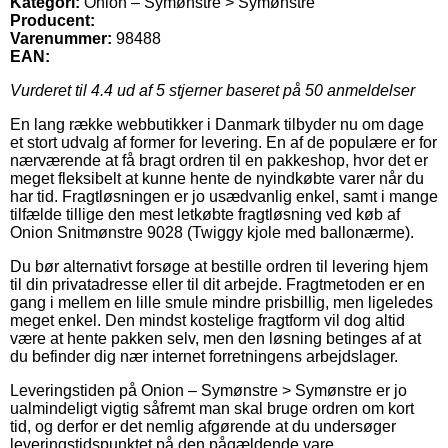
Kategori:
Onion – Symønstre > Symønstre
Producent:
Varenummer:
98488
EAN:
Vurderet til
4.4
ud af 5 stjerner baseret på
50
anmeldelser
En lang række webbutikker i Danmark tilbyder nu om dage
et stort udvalg af former for levering. En af de populære er for
nærværende at få bragt ordren til en pakkeshop, hvor det er
meget fleksibelt at kunne hente de nyindkøbte varer når du
har tid. Fragtløsningen er jo usædvanlig enkel, samt i mange
tilfælde tillige den mest letkøbte fragtløsning ved køb af
Onion Snitmønstre 9028 (Twiggy kjole med ballonærme).
Du bør alternativt forsøge at bestille ordren til levering hjem
til din privatadresse eller til dit arbejde. Fragtmetoden er en
gang i mellem en lille smule mindre prisbillig, men ligeledes
meget enkel. Den mindst kostelige fragtform vil dog altid
være at hente pakken selv, men den løsning betinges af at
du befinder dig nær internet forretningens arbejdslager.
Leveringstiden på Onion – Symønstre > Symønstre er jo
ualmindeligt vigtig såfremt man skal bruge ordren om kort
tid, og derfor er det nemlig afgørende at du undersøger
leveringstidspunktet på den pågældende vare.