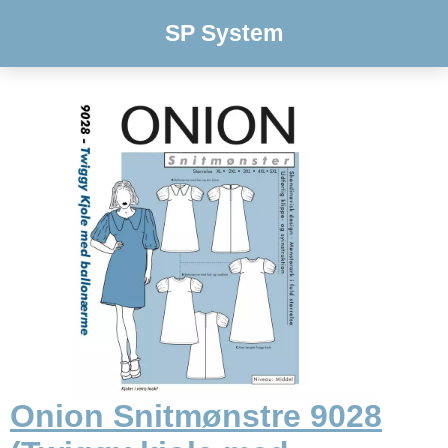
SP System
Onion Snitmønstre 9028