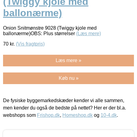
(Twiggy kjole med
ballonærme)
Onion Snitmønstre 9028 (Twiggy kjole med
ballonærme)OBS: Plus størrelser
(Læs mere)
70
kr.
(Vis fragtpris)
Læs mere »
Køb nu »
De fysiske byggemarkedskæder kender vi alle sammen,
men kender du også de bedste på nettet? Her er der bl.a.
webshops som
Frishop.dk
,
Homeshop.dk
og
10-4.dk
.