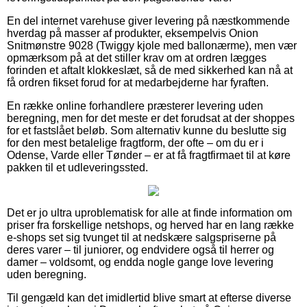
En del internet varehuse giver levering på næstkommende
hverdag på masser af produkter, eksempelvis Onion
Snitmønstre 9028 (Twiggy kjole med ballonærme), men vær
opmærksom på at det stiller krav om at ordren lægges
forinden et aftalt klokkeslæt, så de med sikkerhed kan nå at
få ordren fikset forud for at medarbejderne har fyraften.
En række online forhandlere præsterer levering uden
beregning, men for det meste er det forudsat at der shoppes
for et fastslået beløb. Som alternativ kunne du beslutte sig
for den mest betalelige fragtform, der ofte – om du er i
Odense, Varde eller Tønder – er at få fragtfirmaet til at køre
pakken til et udleveringssted.
Det er jo ultra uproblematisk for alle at finde information om
priser fra forskellige netshops, og herved har en lang række
e-shops set sig tvunget til at nedskære salgspriserne på
deres varer – til juniorer, og endvidere også til herrer og
damer – voldsomt, og endda nogle gange love levering
uden beregning.
Til gengæld kan det imidlertid blive smart at efterse diverse