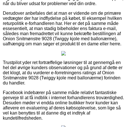
når du bliver udsat for problemer ved din ordre.
Derudover anbefales det at man er vidende om de primære
vedtægter der har indflydelse på købet, til eksempel hvilken
returpolitik e-forhandleren har. Her er det på samme måde
essesentielt, at man stadig bibeholder ens faktura e-mail,
således man fremadrettet vil kunne bekræfte bestillingen af
Onion Snitmønstre 9028 (Twiggy kjole med ballonærme),
uafhængig om man søger et produkt til en dame eller herre.
Trustpilot yder ret fortræffelige løsninger til at gennemgå en
hel del øvrige kunders observationer og på grund af dette er
det klogt, at du vurderer e-forretningens ratings af Onion
Snitmønstre 9028 (Twiggy kjole med ballonærme) forinden
du handler.
Facebook indebærer på samme måde relativt fantastiske
genveje til at få indblik i internet forhandlerens troværdighed.
Desuden møder vi endda online butikker hvor kunder kan
aflevere en evaluering af deres købsoplevelse, som lige så
vel kan benyttes til at danne dig et indtryk af
kundetilfredsheden.