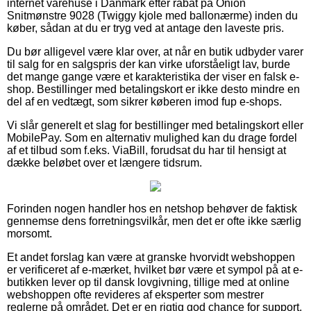
internet varehuse i Danmark efter rabat på Onion
Snitmønstre 9028 (Twiggy kjole med ballonærme) inden du
køber, sådan at du er tryg ved at antage den laveste pris.
Du bør alligevel være klar over, at når en butik udbyder varer
til salg for en salgspris der kan virke uforståeligt lav, burde
det mange gange være et karakteristika der viser en falsk e-
shop. Bestillinger med betalingskort er ikke desto mindre en
del af en vedtægt, som sikrer køberen imod fup e-shops.
Vi slår generelt et slag for bestillinger med betalingskort eller
MobilePay. Som en alternativ mulighed kan du drage fordel
af et tilbud som f.eks. ViaBill, forudsat du har til hensigt at
dække beløbet over et længere tidsrum.
Forinden nogen handler hos en netshop behøver de faktisk
gennemse dens forretningsvilkår, men det er ofte ikke særlig
morsomt.
Et andet forslag kan være at granske hvorvidt webshoppen
er verificeret af e-mærket, hvilket bør være et sympol på at e-
butikken lever op til dansk lovgivning, tillige med at online
webshoppen ofte revideres af eksperter som mestrer
reglerne på området. Det er en rigtig god chance for support,