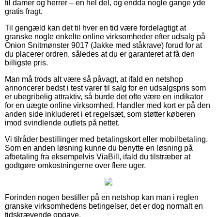
til damer og herrer – en hel del, og endda nogle gange yde
gratis fragt.
Til gengæld kan det til hver en tid være fordelagtigt at
granske nogle enkelte online virksomheder efter udsalg på
Onion Snitmønster 9017 (Jakke med ståkrave) forud for at
du placerer ordren, således at du er garanteret at få den
billigste pris.
Man må trods alt være så påvagt, at ifald en netshop
annoncerer bedst i test varer til salg for en udsalgspris som
er ubegribelig attraktiv, så burde det ofte være en indikator
for en uægte online virksomhed. Handler med kort er på den
anden side inkluderet i et regelsæt, som støtter køberen
imod svindlende outlets på nettet.
Vi tilråder bestillinger med betalingskort eller mobilbetaling.
Som en anden løsning kunne du benytte en løsning på
afbetaling fra eksempelvis ViaBill, ifald du tilstræber at
godtgøre omkostningerne over flere uger.
Forinden nogen bestiller på en netshop kan man i reglen
granske virksomhedens betingelser, det er dog normalt en
tidskrævende opgave.