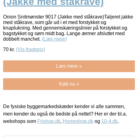
(Jakke med ståkrave)
Onion Snitmønster 9017 (Jakke med ståkrave)Taljeret jakke
med ståkrave, som går ud i et med forstykket og
knaplukning. Med gennemskæringslinier på forstykket og
bagstykket og søm midt bag. Lange ærmer afsluttet med
dobbelt manchet.
(Læs mere)
70
kr.
(Vis fragtpris)
Læs mere »
Køb nu »
De fysiske byggemarkedskæder kender vi alle sammen,
men kender du også de bedste på nettet? Her er der bl.a.
webshops som
Frishop.dk
,
Homeshop.dk
og
10-4.dk
.