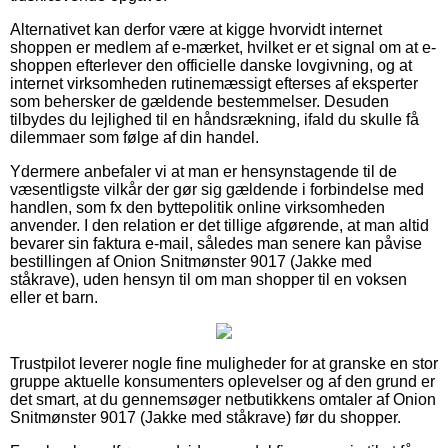
Alternativet kan derfor være at kigge hvorvidt internet
shoppen er medlem af e-mærket, hvilket er et signal om at e-
shoppen efterlever den officielle danske lovgivning, og at
internet virksomheden rutinemæssigt efterses af eksperter
som behersker de gældende bestemmelser. Desuden
tilbydes du lejlighed til en håndsrækning, ifald du skulle få
dilemmaer som følge af din handel.
Ydermere anbefaler vi at man er hensynstagende til de
væsentligste vilkår der gør sig gældende i forbindelse med
handlen, som fx den byttepolitik online virksomheden
anvender. I den relation er det tillige afgørende, at man altid
bevarer sin faktura e-mail, således man senere kan påvise
bestillingen af Onion Snitmønster 9017 (Jakke med
ståkrave), uden hensyn til om man shopper til en voksen
eller et barn.
Trustpilot leverer nogle fine muligheder for at granske en stor
gruppe aktuelle konsumenters oplevelser og af den grund er
det smart, at du gennemsøger netbutikkens omtaler af Onion
Snitmønster 9017 (Jakke med ståkrave) før du shopper.