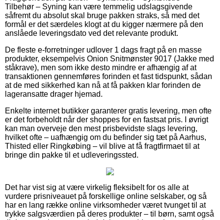
Tilbehør – Syning kan være temmelig udslagsgivende
såfremt du absolut skal bruge pakken straks, så med det
formål er det særdeles klogt at du kigger nærmere på den
anslåede leveringsdato ved det relevante produkt.
De fleste e-forretninger udlover 1 dags fragt på en masse
produkter, eksempelvis Onion Snitmønster 9017 (Jakke med
ståkrave), men som ikke desto mindre er afhængig af at
transaktionen gennemføres forinden et fast tidspunkt, sådan
at de med sikkerhed kan nå at få pakken klar forinden de
lageransatte drager hjemad.
Enkelte internet butikker garanterer gratis levering, men ofte
er det forbeholdt når der shoppes for en fastsat pris. I øvrigt
kan man overveje den mest prisbevidste slags levering,
hvilket ofte – uafhængig om du befinder sig tæt på Aarhus,
Thisted eller Ringkøbing – vil blive at få fragtfirmaet til at
bringe din pakke til et udleveringssted.
Det har vist sig at være virkelig fleksibelt for os alle at
vurdere prisniveauet på forskellige online selskaber, og så
har en lang række online virksomheder været tvunget til at
trykke salgsværdien på deres produkter – til børn, samt også