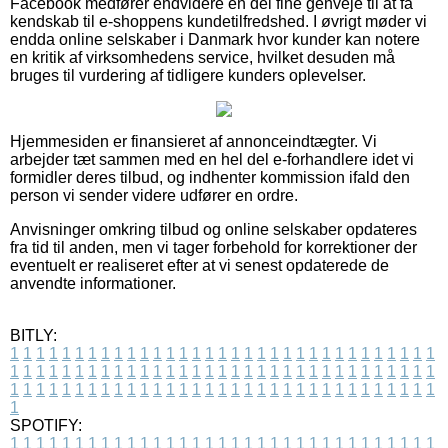
Facebook medfører endvidere en del fine genveje til at få
kendskab til e-shoppens kundetilfredshed. I øvrigt møder vi
endda online selskaber i Danmark hvor kunder kan notere
en kritik af virksomhedens service, hvilket desuden må
bruges til vurdering af tidligere kunders oplevelser.
Hjemmesiden er finansieret af annonceindtægter. Vi
arbejder tæt sammen med en hel del e-forhandlere idet vi
formidler deres tilbud, og indhenter kommission ifald den
person vi sender videre udfører en ordre.
Anvisninger omkring tilbud og online selskaber opdateres
fra tid til anden, men vi tager forbehold for korrektioner der
eventuelt er realiseret efter at vi senest opdaterede de
anvendte informationer.
BITLY:
1
1
1
1
1
1
1
1
1
1
1
1
1
1
1
1
1
1
1
1
1
1
1
1
1
1
1
1
1
1
1
1
1
1
1
1
1
1
1
1
1
1
1
1
1
1
1
1
1
1
1
1
1
1
1
1
1
1
1
1
1
1
1
1
1
1
1
1
1
1
1
1
1
1
1
1
1
1
1
1
1
1
1
1
1
1
1
1
1
1
1
1
1
1
1
1
1
1
1
1
SPOTIFY:
1
1
1
1
1
1
1
1
1
1
1
1
1
1
1
1
1
1
1
1
1
1
1
1
1
1
1
1
1
1
1
1
1