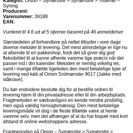
Kategori:
Onion – Symønstre > Symønstre > Tilbehør –
Syning
Producent:
Varenummer:
39188
EAN:
Vurderet til
4.6
ud af 5 stjerner baseret på
46
anmeldelser
Størstedelen af forhandlere på nettet tilbyder i vore dage
diverse metoder til levering. Det mest almindelige er lige nu
at afsende til en pakkeshop, fordi det så giver dig god
fleksibilitet til at kunne afhente varerne lige præcis når det
passer ind i din kalender. Metoden er nemlig virkelig let,
samt i mange tilfælde ligeledes den mest betalelige type af
levering ved køb af Onion Snitmønster 9017 (Jakke med
ståkrave).
Du bør endvidere beslutte dig for at bestille ordren til
levering hjem til din privatadresse eller til din arbejdsplads.
Fragtmetoden er sædvanligvis en kende mindre prisbillig,
men også vældig hensigtsmæssig. Den mest betalelige
leveringsmåde vil dog i de fleste tilfælde være at hente
varerne selv, men det afhænger af at du har bopæl med kort
afstand til online webshoppens adresse.
Fragtperioden på Onion – Symønstre > Symønstre >