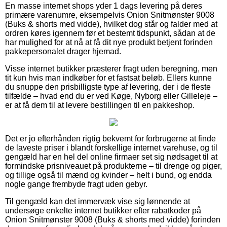
En masse internet shops yder 1 dags levering på deres
primære varenumre, eksempelvis Onion Snitmønster 9008
(Buks & shorts med vidde), hvilket dog står og falder med at
ordren køres igennem før et bestemt tidspunkt, sådan at de
har mulighed for at nå at få dit nye produkt betjent forinden
pakkepersonalet drager hjemad.
Visse internet butikker præsterer fragt uden beregning, men
tit kun hvis man indkøber for et fastsat beløb. Ellers kunne
du snuppe den prisbilligste type af levering, der i de fleste
tilfælde – hvad end du er ved Køge, Nyborg eller Gilleleje –
er at få dem til at levere bestillingen til en pakkeshop.
Det er jo efterhånden rigtig bekvemt for forbrugerne at finde
de laveste priser i blandt forskellige internet varehuse, og til
gengæld har en hel del online firmaer set sig nødsaget til at
formindske prisniveauet på produkterne – til drenge og piger,
og tillige også til mænd og kvinder – helt i bund, og endda
nogle gange frembyde fragt uden gebyr.
Til gengæld kan det immervæk vise sig lønnende at
undersøge enkelte internet butikker efter rabatkoder på
Onion Snitmønster 9008 (Buks & shorts med vidde) forinden