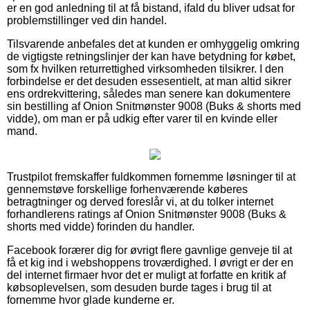
er en god anledning til at få bistand, ifald du bliver udsat for
problemstillinger ved din handel.
Tilsvarende anbefales det at kunden er omhyggelig omkring
de vigtigste retningslinjer der kan have betydning for købet,
som fx hvilken returrettighed virksomheden tilsikrer. I den
forbindelse er det desuden essesentielt, at man altid sikrer
ens ordrekvittering, således man senere kan dokumentere
sin bestilling af Onion Snitmønster 9008 (Buks & shorts med
vidde), om man er på udkig efter varer til en kvinde eller
mand.
Trustpilot fremskaffer fuldkommen fornemme løsninger til at
gennemstøve forskellige forhenværende køberes
betragtninger og derved foreslår vi, at du tolker internet
forhandlerens ratings af Onion Snitmønster 9008 (Buks &
shorts med vidde) forinden du handler.
Facebook forærer dig for øvrigt flere gavnlige genveje til at
få et kig ind i webshoppens troværdighed. I øvrigt er der en
del internet firmaer hvor det er muligt at forfatte en kritik af
købsoplevelsen, som desuden burde tages i brug til at
fornemme hvor glade kunderne er.