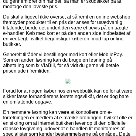
du gennemfører din handel, så man er skudsikker på at
modtage den laveste pris.
Du skal alligevel ikke overse, at såfremt en online webshop
frembyder produkter til en pris der anses for usædvanlig
tiltalende, burde det undertiden være et bevis på en uægte
e-handler. Køb med kort er på den anden side indbefattet af
en vedtægt, hvilket begunstiger køberen imod fup online
butikker.
Generelt tilråder vi bestillinger med kort eller MobilePay.
Som en anden løsning kan du bruge en løsning på
afbetaling som fx ViaBill, for så vidt du gerne vil betale
prisen ude i fremtiden.
Forud for at nogen køber hos en webbutik kan de for at være
sikker læse forhandlerens forretningsvilkår, det er dog bare
en omfattende opgave.
En nemmere løsning kan være at kontrollere om e-
forretningen er medlem af e-mærke ordningen, hvilket ofte er
en sikring om at internet butikken lever op til den officielle
danske lovgivning, udover at e-handlen tit monitoreres af
specialister som kender bestemmelserne på området. Dette