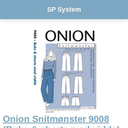
SP System
Onion Snitmønster 9008