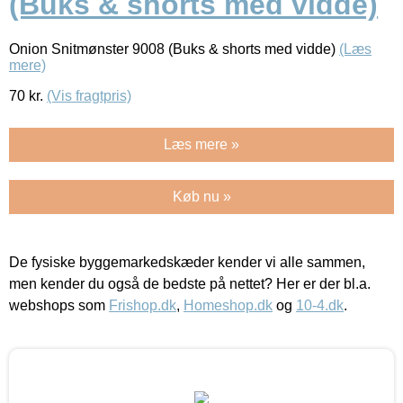
(Buks & shorts med vidde)
Onion Snitmønster 9008 (Buks & shorts med vidde)
(Læs
mere)
70
kr.
(Vis fragtpris)
Læs mere »
Køb nu »
De fysiske byggemarkedskæder kender vi alle sammen,
men kender du også de bedste på nettet? Her er der bl.a.
webshops som
Frishop.dk
,
Homeshop.dk
og
10-4.dk
.