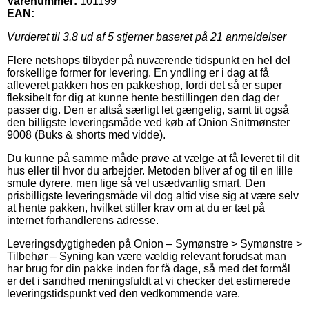
Varenummer:
101199
EAN:
Vurderet til
3.8
ud af 5 stjerner baseret på
21
anmeldelser
Flere netshops tilbyder på nuværende tidspunkt en hel del
forskellige former for levering. En yndling er i dag at få
afleveret pakken hos en pakkeshop, fordi det så er super
fleksibelt for dig at kunne hente bestillingen den dag der
passer dig. Den er altså særligt let gængelig, samt tit også
den billigste leveringsmåde ved køb af Onion Snitmønster
9008 (Buks & shorts med vidde).
Du kunne på samme måde prøve at vælge at få leveret til dit
hus eller til hvor du arbejder. Metoden bliver af og til en lille
smule dyrere, men lige så vel usædvanlig smart. Den
prisbilligste leveringsmåde vil dog altid vise sig at være selv
at hente pakken, hvilket stiller krav om at du er tæt på
internet forhandlerens adresse.
Leveringsdygtigheden på Onion – Symønstre > Symønstre >
Tilbehør – Syning kan være vældig relevant forudsat man
har brug for din pakke inden for få dage, så med det formål
er det i sandhed meningsfuldt at vi checker det estimerede
leveringstidspunkt ved den vedkommende vare.