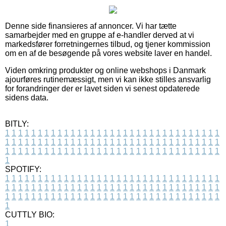
Denne side finansieres af annoncer. Vi har tætte
samarbejder med en gruppe af e-handler derved at vi
markedsfører forretningernes tilbud, og tjener kommission
om en af de besøgende på vores website laver en handel.
Viden omkring produkter og online webshops i Danmark
ajourføres rutinemæssigt, men vi kan ikke stilles ansvarlig
for forandringer der er lavet siden vi senest opdaterede
sidens data.
BITLY:
1
1
1
1
1
1
1
1
1
1
1
1
1
1
1
1
1
1
1
1
1
1
1
1
1
1
1
1
1
1
1
1
1
1
1
1
1
1
1
1
1
1
1
1
1
1
1
1
1
1
1
1
1
1
1
1
1
1
1
1
1
1
1
1
1
1
1
1
1
1
1
1
1
1
1
1
1
1
1
1
1
1
1
1
1
1
1
1
1
1
1
1
1
1
1
1
1
1
1
1
SPOTIFY:
1
1
1
1
1
1
1
1
1
1
1
1
1
1
1
1
1
1
1
1
1
1
1
1
1
1
1
1
1
1
1
1
1
1
1
1
1
1
1
1
1
1
1
1
1
1
1
1
1
1
1
1
1
1
1
1
1
1
1
1
1
1
1
1
1
1
1
1
1
1
1
1
1
1
1
1
1
1
1
1
1
1
1
1
1
1
1
1
1
1
1
1
1
1
1
1
1
1
1
1
CUTTLY BIO:
1