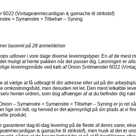
 6022 (Vintageærmecardigan & gamache til strikstof)
stre > Symønstre > Tilbehør – Syning
rner baseret på
28
anmeldelser
ops udlover i vore dage diverse leveringstyper. En af de mest m
t muligt at hente pakken når det passer dig. Løsningen er alts
lelige leveringsmåde ved køb af Onion Snitmønster 6022 (Vin
 at vælge at få udbragt til din adresse eller ud på din arbejds
re omkostningsfuld, men desuden ret let. Den mest letkøbte leve
du selv henter ordren, som dog afhænger af at du befinder dig n
Onion – Symønstre > Symønstre > Tilbehør – Syning er jo ret s
er lige om lidt, og herved er det øjensynligt på sin plads at vi f
uelle produkt.
 garanterer dag-til-dag levering på de fleste af deres varer, ek
eærmecardigan & gamache til strikstof), men husk at det er unde