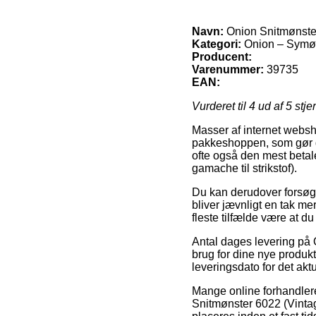
Navn:
Onion Snitmønster
Kategori:
Onion – Symøn
Producent:
Varenummer:
39735
EAN:
Vurderet til
4
ud af 5 stje
Masser af internet websh
pakkeshoppen, som gør de
ofte også den mest beta
gamache til strikstof).
Du kan derudover forsøge
bliver jævnligt en tak me
fleste tilfælde være at 
Antal dages levering på 
brug for dine nye produkt
leveringsdato for det akt
Mange online forhandlere
Snitmønster 6022 (Vintag