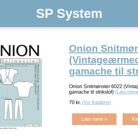
SP System
Onion Snitmøn
(Vintageærme
gamache til str
Onion Snitmønster 6022 (Vint
gamache til strikstof)
(Læs mere
70
kr.
(Vis fragtpris)
Læs mere »
Kø