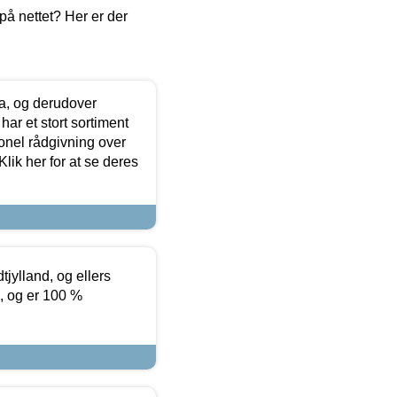
å nettet? Her er der
ia, og derudover
ar et stort sortiment
onel rådgivning over
ik her for at se deres
tjylland, og ellers
4, og er 100 %