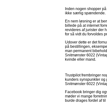
Inden nogen shopper på e
ikke særlig spændende.
En nem løsning er at bemæ
billede på at internet forr
revideres af jurister der 
for så vidt du forvoldes p
Udover dette er det fornu
på bestillingen, eksempe
man permanent bibeholder
Snitmønster 6022 (Vintag
kvinde eller mand.
Trustpilot frembringer 
kunders synspunkter og p
Snitmønster 6022 (Vintag
Facebook bringer dig også 
møder vi mange forretni
burde drages fordel af til