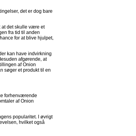
ngelser, det er dog bare
at det skulle være et
gen fra tid til anden
hance for at blive hjulpet,
 der kan have indvirkning
 desuden afgørende, at
illingen af Onion
 søger et produkt til en
kke forhenværende
omtaler af Onion
gens popularitet. I øvrigt
evelsen, hvilket også