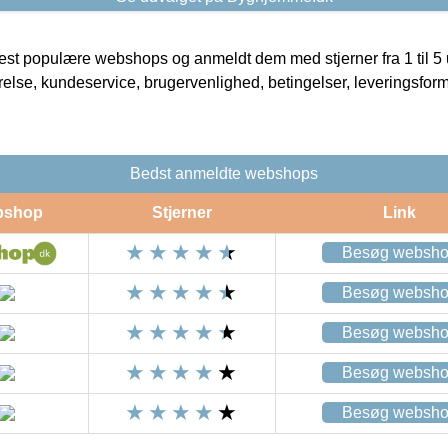
t populære webshops og anmeldt dem med stjerner fra 1 til 5 ud
rrelse, kundeservice, brugervenlighed, betingelser, leveringsfor
Bedst anmeldte webshops
bshop
Stjerner
Link
Besøg websh
Besøg websh
Besøg websh
Besøg websh
Besøg websh