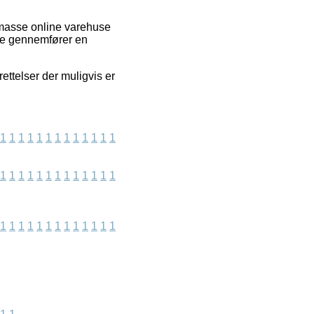
 masse online varehuse
ere gennemfører en
rettelser der muligvis er
1
1
1
1
1
1
1
1
1
1
1
1
1
1
1
1
1
1
1
1
1
1
1
1
1
1
1
1
1
1
1
1
1
1
1
1
1
1
1