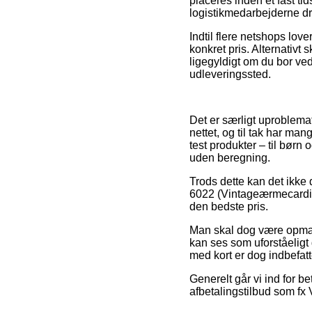
placeres inden et fast ti
logistikmedarbejderne d
Indtil flere netshops lov
konkret pris. Alternativt 
ligegyldigt om du bor ved
udleveringssted.
Det er særligt uproblemat
nettet, og til tak har man
test produkter – til børn
uden beregning.
Trods dette kan det ikke
6022 (Vintageærmecardiga
den bedste pris.
Man skal dog være opmærk
kan ses som uforståeligt
med kort er dog indbefatte
Generelt går vi ind for b
afbetalingstilbud som fx V