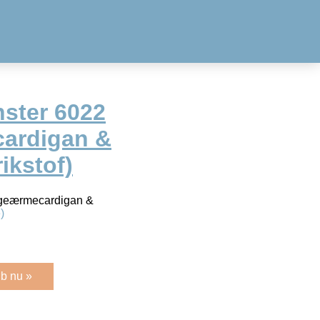
ster 6022
cardigan &
ikstof)
ageærmecardigan &
)
b nu »