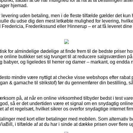
dspunkt, sådan at de har mulighed for at nå at få bestillingen afs
rager hjemad.
er levering uden betaling, men i de fleste tilfælde gælder det ku
skulle du udse dig den mest letkøbte mulighed for levering, hvilket
 Fredericia, Frederikssund eller Hinnerup – er at få leveret dine p
isk for almindelige dødelige at finde frem til de bedste priser ho
ge online butikker set sig tvunget til at reducere salgsværdien på
 og babyer, og ligeledes til herrer og damer – markant, og endda 
 desto mindre være nyttigt at checke visse webshops efter rabat
n & gamache til strikstof) før du gennemfører din bestilling, så
som på, at når en online virksomhed tilbyder bedst i test varer
 god, så er det undertiden være et signal om en snydagtig online
t af et regelsæt, hvilket sikrer os overfor snydagtige internet fir
etalinger med kort eller betalinger med mobilen. Som alternativ bø
iaBill, i tilfælde af at du har i sinde at dække prisen over flere u