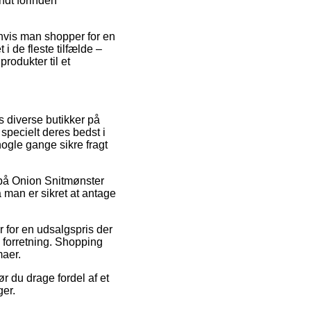
endt forinden
n hvis man shopper for en
 i de fleste tilfælde –
rodukter til et
s diverse butikker på
 specielt deres bedst i
nogle gange sikre fragt
 på Onion Snitmønster
 man er sikret at antage
 for en udsalgspris der
 forretning. Shopping
maer.
r du drage fordel af et
ger.