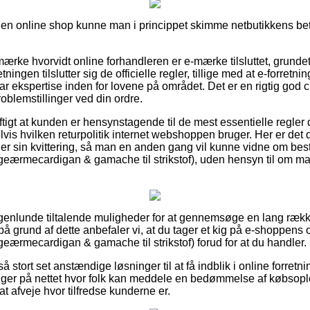
n online shop kunne man i princippet skimme netbutikkens beti
rke hvorvidt online forhandleren er e-mærke tilsluttet, grundet 
etningen tilslutter sig de officielle regler, tillige med at e-forretnin
har ekspertise inden for lovene på området. Det er en rigtig god c
roblemstillinger ved din ordre.
ftigt at kunden er hensynstagende til de mest essentielle regler
lvis hvilken returpolitik internet webshoppen bruger. Her er det
 sin kvittering, så man en anden gang vil kunne vidne om best
eærmecardigan & gamache til strikstof), uden hensyn til om man
nogenlunde tiltalende muligheder for at gennemsøge en lang ræ
å grund af dette anbefaler vi, at du tager et kig på e-shoppens 
eærmecardigan & gamache til strikstof) forud for at du handler.
stort set anstændige løsninger til at få indblik i online forretnin
nger på nettet hvor folk kan meddele en bedømmelse af købsopl
 at afveje hvor tilfredse kunderne er.