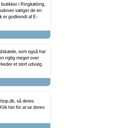
butikker i Ringkøbing,
rudover sælger de en
k er godkendt af E-
edskæde, som også har
en rigtig meget over
keder et stort udvalg.
hop.dk, så deres
lik her for at se deres