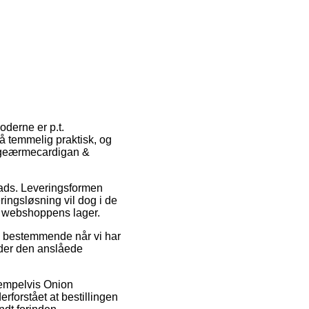
oderne er p.t.
å temmelig praktisk, og
tageærmecardigan &
plads. Leveringsformen
ringsløsning vil dog i de
ær webshoppens lager.
å bestemmende når vi har
inder den anslåede
sempelvis Onion
rforstået at bestillingen