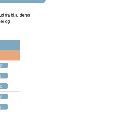
 fra bl.a. deres
mer og
op
op
op
op
op