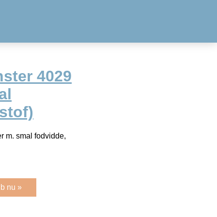
ster 4029
al
stof)
r m. smal fodvidde,
b nu »