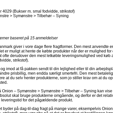
4029 (Bukser m. smal fodvidde, strikstof)
stre > Symønstre > Tilbehør – Syning
jerner baseret på
15
anmeldelser
mark giver i vore dage flere fragtformer. Den mest anvendte e
et er muligt at hente de købte produkter når der er mulighed for
samt ofte derudover den mest letkøbte leveringsmulighed ved køb
idde, strikstof).
g imod at få pakken sendt til din lejlighed eller til din arbejdsp
dre prisbillig, men endda særligt smertefri. Den mest betalelig
være at du selv henter produkterne, som jo stiller krav om at du 
sted.
 Onion – Symønstre > Symønstre > Tilbehør – Syning kan vise s
lut skal bruge produkterne omgående, og derfor er det relativt
leveringstid for det pågældende produkt.
et byder på dag-til-dag fragt på mange varer, eksempelvis Onio