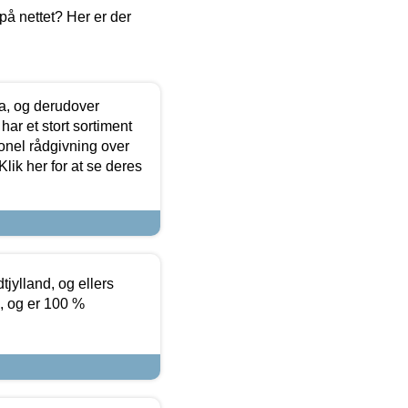
å nettet? Her er der
ia, og derudover
ar et stort sortiment
onel rådgivning over
ik her for at se deres
tjylland, og ellers
4, og er 100 %