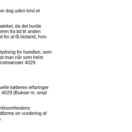
r dog uden tvivl et
-mærket, da det burde
ren fra tid til anden
for at få bistand, hvis
betydning for handlen, som
, at man når som helst
 Snitmønster 4029
uelle køberes erfaringer
er 4029 (Bukser m. smal
e virksomhedens
dforme en vurdering af
.