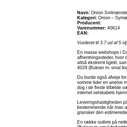
Navn:
Onion Snitmønster 
Kategori:
Onion – Symøn
Producent:
Varenummer:
40614
EAN:
Vurderet til
3.7
ud af 5 st
En masse webshops i Dan
afhentningssteder, hvor d
altså ekstremt ligetil, 
4029 (Bukser m. smal fodv
Du burde også afveje for o
somme tider en anelse min
dog i de fleste tilfælde 
internet selskabets hjem
Leveringshastigheden på
bestemmende når man abso
gransker den estimerede 
En række outlets på nett