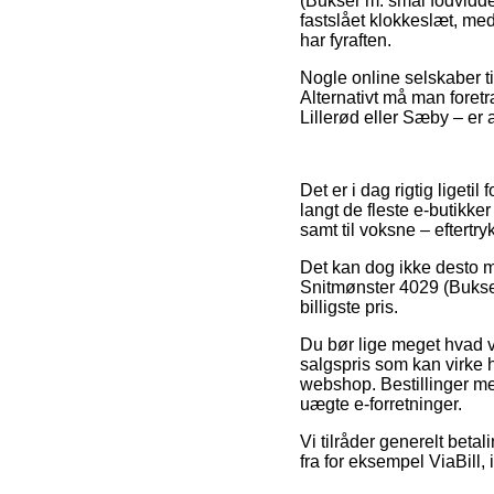
(Bukser m. smal fodvidde,
fastslået klokkeslæt, med 
har fyraften.
Nogle online selskaber ti
Alternativt må man foret
Lillerød eller Sæby – er a
Det er i dag rigtig ligeti
langt de fleste e-butikke
samt til voksne – eftertr
Det kan dog ikke desto m
Snitmønster 4029 (Bukser 
billigste pris.
Du bør lige meget hvad v
salgspris som kan virke h
webshop. Bestillinger med
uægte e-forretninger.
Vi tilråder generelt beta
fra for eksempel ViaBill, 