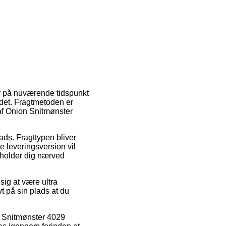
r på nuværende tidspunkt
 det. Fragtmetoden er
 af Onion Snitmønster
lads. Fragttypen bliver
e leveringsversion vil
opholder dig nærved
ig at være ultra
 på sin plads at du
n Snitmønster 4029