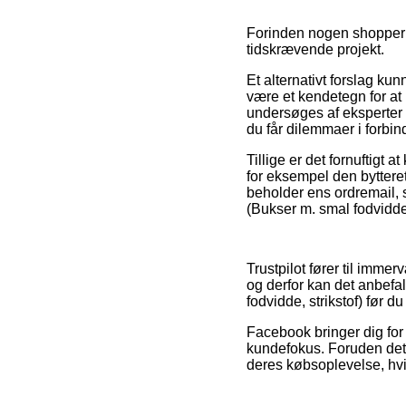
Forinden nogen shopper i
tidskrævende projekt.
Et alternativt forslag ku
være et kendetegn for at 
undersøges af eksperter d
du får dilemmaer i forbi
Tillige er det fornuftigt
for eksempel den bytteret 
beholder ens ordremail, 
(Bukser m. smal fodvidde,
Trustpilot fører til imm
og derfor kan det anbefa
fodvidde, strikstof) før du
Facebook bringer dig for
kundefokus. Foruden det 
deres købsoplevelse, hvil