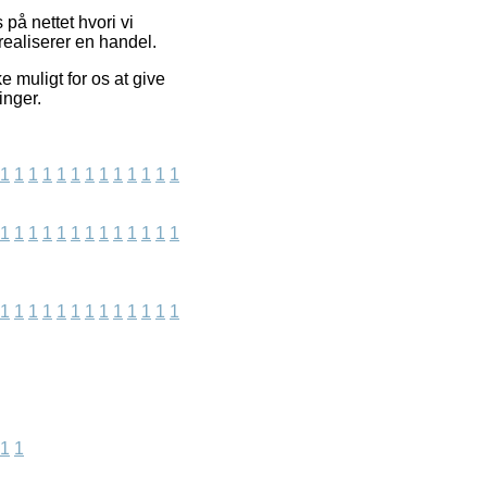
på nettet hvori vi
realiserer en handel.
 muligt for os at give
inger.
1
1
1
1
1
1
1
1
1
1
1
1
1
1
1
1
1
1
1
1
1
1
1
1
1
1
1
1
1
1
1
1
1
1
1
1
1
1
1
1
1