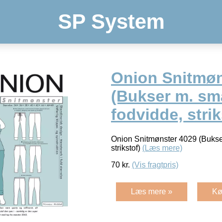
SP System
Onion Snitmøn
(Bukser m. sm
fodvidde, strik
Onion Snitmønster 4029 (Bukse
strikstof)
(Læs mere)
70
kr.
(Vis fragtpris)
Læs mere »
Kø