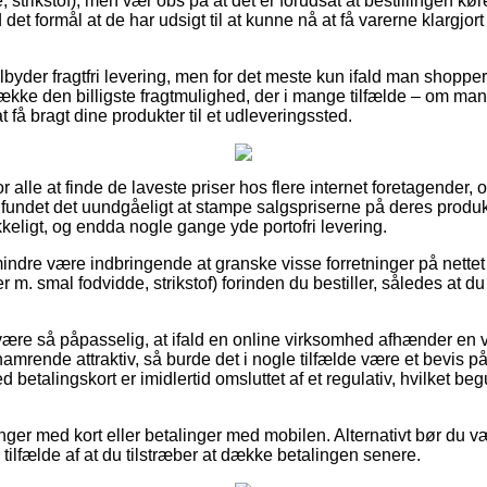
 strikstof), men vær obs på at det er forudsat at bestillingen kø
det formål at de har udsigt til at kunne nå at få varerne klargjor
lbyder fragtfri levering, men for det meste kun ifald man shopper 
række den billigste fragtmulighed, der i mange tilfælde – om man
t få bragt dine produkter til et udleveringssted.
l for alle at finde de laveste priser hos flere internet foretagender
r fundet det uundgåeligt at stampe salgspriserne på deres produkt
ykkeligt, og endda nogle gange yde portofri levering.
indre være indbringende at granske visse forretninger på nettet 
m. smal fodvidde, strikstof) forinden du bestiller, således at du 
ære så påpasselig, at ifald en online virksomhed afhænder en var
amrende attraktiv, så burde det i nogle tilfælde være et bevis p
 betalingskort er imidlertid omsluttet af et regulativ, hvilket b
linger med kort eller betalinger med mobilen. Alternativt bør du v
i tilfælde af at du tilstræber at dække betalingen senere.