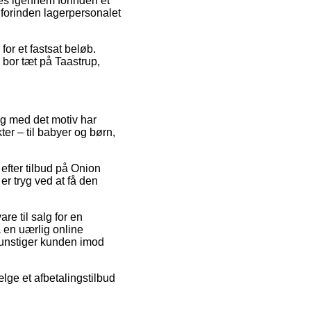
res igennem forinden et
t forinden lagerpersonalet
for et fastsat beløb.
 bor tæt på Taastrup,
, og med det motiv har
er – til babyer og børn,
efter tilbud på Onion
er tryg ved at få den
e til salg for en
å en uærlig online
egunstiger kunden imod
ælge et afbetalingstilbud