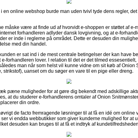
 en online webshop burde man uden tvivl tyde dens regler, det e
nne måske være at finde ud af hvorvidt e-shoppen er støttet af e
internet forhandleren adlyder dansk lovgivning, og at e-forhandle
er er inde i reglerne på området. Dette er desuden din mulighed 
ndelse med din handel.
 at kunden er sat ind i de mest centrale betingelser der kan have 
e-forhandleren lover. I relation til det er det tilmed essesentielt
således man når som helst vil kunne vidne om sit køb af Onion
 strikstof), uanset om du søger en vare til en pige eller dreng.
ervæk pæne muligheder for at gøre dig bekendt med adskillige akt
les, at du studerer e-forhandlerens omtaler af Onion Snitmønst
 placerer din ordre.
 øvrigt de facto fremragende løsninger til at få en idé om onlin
ser vi endda webbutikker som giver kunderne mulighed for at u
ket desuden kan bruges til at få et indtryk af kundetilfredsheden