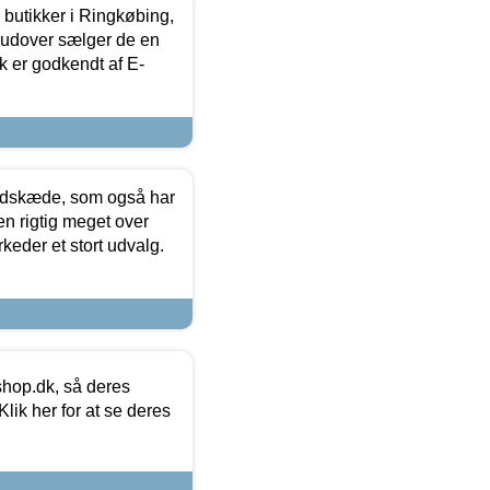
butikker i Ringkøbing,
rudover sælger de en
k er godkendt af E-
edskæde, som også har
en rigtig meget over
keder et stort udvalg.
hop.dk, så deres
lik her for at se deres