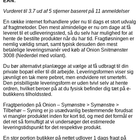
EAN:
Vurderet til
3.7
ud af 5 stjerner baseret på
11
anmeldelser
En række internet forhandlere yder nu til dags et stort udvalg
af fragtmetoder. Den mest almindelige er nu om dage at få
leveret til et udleveringssted, så du selv har mulighed for at
hente de bestilte produkter når du har tid. Fragtløsningen er
nemlig vældig smart, samt typisk desuden den mest
betalelige leveringsmanér ved køb af Onion Snitmønster
3008 (Nederdel med volant).
Du bør alternativt planlægge at vælge at få udbragt til din
private bopæl eller til dit arbejde. Leveringsformen viser sig
jævnligt en tak mere pebret, men endvidere ret smertefri.
Den prisbilligste leveringsform er uden tvivl selv at hente
ordren, hvilket beroer på at du fysisk befinder dig tæt på e-
butikkens tilholdssted.
Fragtperioden på Onion – Symønstre > Symønstre >
Tilbehør – Syning er jo usædvanlig bestemmende forudsat
vi mangler produktet inden for kort tid, og med det formål er
det ret så fornuftigt at vi undersøger det estimerede
leveringstidspunkt for det respektive produkt.
En stor portion butikker på nettet udlover 1 dags fragt på