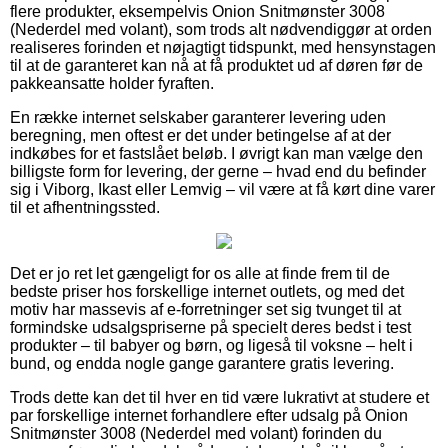
flere produkter, eksempelvis Onion Snitmønster 3008
(Nederdel med volant), som trods alt nødvendiggør at orden
realiseres forinden et nøjagtigt tidspunkt, med hensynstagen
til at de garanteret kan nå at få produktet ud af døren før de
pakkeansatte holder fyraften.
En række internet selskaber garanterer levering uden
beregning, men oftest er det under betingelse af at der
indkøbes for et fastslået beløb. I øvrigt kan man vælge den
billigste form for levering, der gerne – hvad end du befinder
sig i Viborg, Ikast eller Lemvig – vil være at få kørt dine varer
til et afhentningssted.
Det er jo ret let gængeligt for os alle at finde frem til de
bedste priser hos forskellige internet outlets, og med det
motiv har massevis af e-forretninger set sig tvunget til at
formindske udsalgspriserne på specielt deres bedst i test
produkter – til babyer og børn, og ligeså til voksne – helt i
bund, og endda nogle gange garantere gratis levering.
Trods dette kan det til hver en tid være lukrativt at studere et
par forskellige internet forhandlere efter udsalg på Onion
Snitmønster 3008 (Nederdel med volant) forinden du