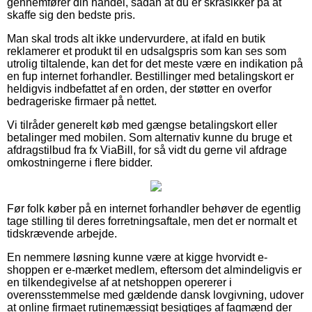
gennemfører din handel, sådan at du er skråsikker på at
skaffe sig den bedste pris.
Man skal trods alt ikke undervurdere, at ifald en butik
reklamerer et produkt til en udsalgspris som kan ses som
utrolig tiltalende, kan det for det meste være en indikation på
en fup internet forhandler. Bestillinger med betalingskort er
heldigvis indbefattet af en orden, der støtter en overfor
bedrageriske firmaer på nettet.
Vi tilråder generelt køb med gængse betalingskort eller
betalinger med mobilen. Som alternativ kunne du bruge et
afdragstilbud fra fx ViaBill, for så vidt du gerne vil afdrage
omkostningerne i flere bidder.
Før folk køber på en internet forhandler behøver de egentlig
tage stilling til deres forretningsaftale, men det er normalt et
tidskrævende arbejde.
En nemmere løsning kunne være at kigge hvorvidt e-
shoppen er e-mærket medlem, eftersom det almindeligvis er
en tilkendegivelse af at netshoppen opererer i
overensstemmelse med gældende dansk lovgivning, udover
at online firmaet rutinemæssigt besigtiges af fagmænd der