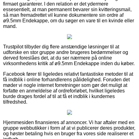
firmaet garanterer. I den relation er det ydermere
essesentielt, at man permanent bevarer sin kvitteringsmail,
så man fremadrettet vil kunne dokumentere sin ordre af
ø9.5mm Endekappe, om du søger en vare til en kvinde eller
mand.
Trustpilot tilbyder dig flere anstændige løsninger til at
udforske en stor gruppe andre brugeres bedømmelser og
derved foreslåes det, at du ser nærmere på online
virksomhedens kritik af ø9.5mm Endekappe inden du køber.
Facebook fører til ligeledes relativt fantastiske metoder til at
få indblik i online forhandlerens pålidelighed. Foruden det
møder vi nogle internet forretninger som gør det muligt at
forfatte en anmeldelse af ordreforløbet, hvilket ligeledes
burde drages fordel af til at få et indblik i kundernes
tilfredshed.
Hjemmesiden finansieres af annoncer. Vi har aftaler med en
gruppe webbutikker i form af at vi publicerer deres produkter,
og høster betaling hvis en bruger fra vores side realiserer et