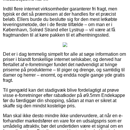
Indtil flere internet virksomheder garanterer fri fragt, men
typisk er det så præmissen at der handles for et præcist
beløb. Ellers burde du beslutte sig for den mest letkøbte
leveringsmetode, der i de fleste tilfælde – om man er i
København, Solrød Strand eller Lystrup – vil være at få
fragtmanden til at køre pakken til et afhentningssted.
Det er i dag temmelig simpelt for alle at søge information om
priser i blandt forskellige internet selskaber, og derved har
flertallet af e-forretninger fundet det nødvendigt at tvinge
priserne på produkterne – til piger og drenge, og samtidig til
damer og herrer – enormt, og endda nogle gange yde gratis
fragt.
Til gengæld kan det stadigvæk blive fordelagtigt at prøve
visse e-forretninger efter rabatkoder på ø9.5mm Endekappe
før du færdiggør din shopping, sådan at man er sikret at
skaffe sig den mindst kostelige pris.
Man skal ikke desto mindre ikke undervurdere, at når en e-
forhandler markedsfører en vare for en udsalgspris som er
umådelig attraktiv, bør det undertiden være et signal om en