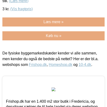
stk.
(Læs mere)
3
kr.
(Vis fragtpris)
Læs mere »
Køb nu »
De fysiske byggemarkedskæder kender vi alle sammen,
men kender du også de bedste på nettet? Her er der bl.a.
webshops som
Frishop.dk
,
Homeshop.dk
og
10-4.dk
.
Frishop.dk har en 1.400 m2 stor butik i Fredericia, og
derudover sælger de til hele landet via deres webshop.