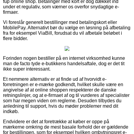
fup online shop. Betalinger med kort er dog dækket ind
under et regulativ, som værner os overfor snydagtige e-
firmaer.
Vi foreslår generelt bestillinger med betalingskort eller
MobilePay. Alternativt bør du vælge en løsning på afbetaling
fra for eksempel ViaBill, forudsat du vil afbetale beløbet i
flere bidder.
Forinden nogen bestiller på en internet virksomhed kunne
man de facto tyde e-butikkens handelsaftale, dog er det tit
ikke super interessant.
Et nemmere alternativ er at finde ud af hvorvidt e-
forretningen er e-mærke godkendt, hvilket skulle være en
angivelse af at online shoppen respekterer de danske
retningslinjer, og at e-firmaet af og til vurderes af specialister
som har megen viden om reglerne. Desuden tilbydes du
anledning til support, hvis du møder problemer med dit
indkøb.
Endvidere er det at foretrække at køber er oppe på
mærkerne omkring de mest basale forhold der er gældende
for bestillingen, som for eksempel hvilken ombytningsret e-