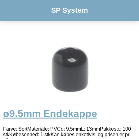
SP System
ø9.5mm Endekappe
Farve: SortMateriale: PVCd: 9.5mmL: 13mmPakkestr.: 100
stkKøbesenhed: 1 stkKan købes enketlvis, og prisen er pr.