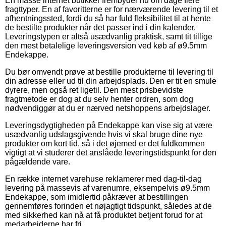
En masse internet butikker frembyder nu om dage flere
fragttyper. En af favoritterne er for nærværende levering til et
afhentningssted, fordi du så har fuld fleksibilitet til at hente
de bestilte produkter når det passer ind i din kalender.
Leveringstypen er altså usædvanlig praktisk, samt tit tillige
den mest betalelige leveringsversion ved køb af ø9.5mm
Endekappe.
Du bør omvendt prøve at bestille produkterne til levering til
din adresse eller ud til din arbejdsplads. Den er tit en smule
dyrere, men også ret ligetil. Den mest prisbevidste
fragtmetode er dog at du selv henter ordren, som dog
nødvendiggør at du er nærved netshoppens arbejdslager.
Leveringsdygtigheden på Endekappe kan vise sig at være
usædvanlig udslagsgivende hvis vi skal bruge dine nye
produkter om kort tid, så i det øjemed er det fuldkommen
vigtigt at vi studerer det anslåede leveringstidspunkt for den
pågældende vare.
En række internet varehuse reklamerer med dag-til-dag
levering på massevis af varenumre, eksempelvis ø9.5mm
Endekappe, som imidlertid påkræver at bestillingen
gennemføres forinden et nøjagtigt tidspunkt, således at de
med sikkerhed kan nå at få produktet betjent forud for at
medarbejderne har fri.