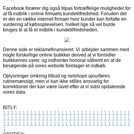
Facebook forærer dig også tilpas fortræffelige muligheder for
at få indblik i online firmaets kundetilfredshed. Foruden det
er der en række internet firmaer hvor kunder kan forfatte en
vurdering af købsoplevelsen, hvilket lige så vel burde
bruges til at få et indblik i kundetilfredsheden.
Denne side er reklamefinansieret. Vi arbejder sammen med
nogle forskellige online butikker derved at vi formidler
butikkernes varer, og indhenter honorar såfremt en af de
besøgende på vores website foretager et indkøb.
Oplysninger omkring tilbud og netshops ajourføres
rutinemæssigt, men vi kan ikke stilles ansvarlig for
korrektioner der kan være lavet efter at vi sidst opdaterede
vores data.
BITLY:
1
1
1
1
1
1
1
1
1
1
1
1
1
1
1
1
1
1
1
1
1
1
1
1
1
1
1
1
1
1
1
1
1
1
1
1
1
1
1
1
1
1
1
1
1
1
1
1
1
1
1
1
1
1
1
1
1
1
1
1
1
1
1
1
1
1
1
1
1
1
1
1
1
1
1
1
1
1
1
1
1
1
1
1
1
1
1
1
1
1
1
1
1
1
1
1
1
1
1
1