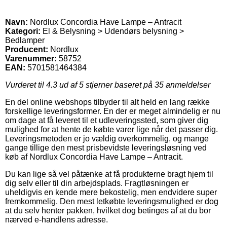
Navn:
Nordlux Concordia Have Lampe – Antracit
Kategori:
El & Belysning > Udendørs belysning >
Bedlamper
Producent:
Nordlux
Varenummer:
58752
EAN:
5701581464384
Vurderet til
4.3
ud af 5 stjerner baseret på
35
anmeldelser
En del online webshops tilbyder til alt held en lang række
forskellige leveringsformer. En der er meget almindelig er nu
om dage at få leveret til et udleveringssted, som giver dig
mulighed for at hente de købte varer lige når det passer dig.
Leveringsmetoden er jo vældig overkommelig, og mange
gange tillige den mest prisbevidste leveringsløsning ved
køb af Nordlux Concordia Have Lampe – Antracit.
Du kan lige så vel påtænke at få produkterne bragt hjem til
dig selv eller til din arbejdsplads. Fragtløsningen er
uheldigvis en kende mere bekostelig, men endvidere super
fremkommelig. Den mest letkøbte leveringsmulighed er dog
at du selv henter pakken, hvilket dog betinges af at du bor
nærved e-handlens adresse.