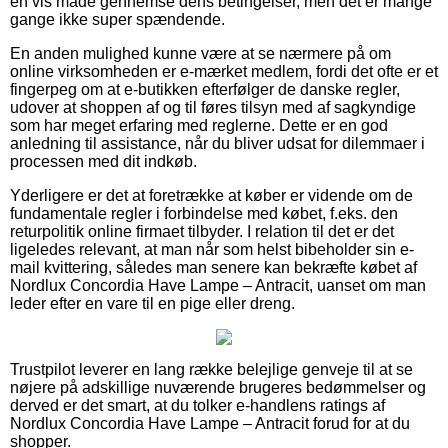
en vis måde gennemse dens betingelser, men det er mange
gange ikke super spændende.
En anden mulighed kunne være at se nærmere på om
online virksomheden er e-mærket medlem, fordi det ofte er et
fingerpeg om at e-butikken efterfølger de danske regler,
udover at shoppen af og til føres tilsyn med af sagkyndige
som har meget erfaring med reglerne. Dette er en god
anledning til assistance, når du bliver udsat for dilemmaer i
processen med dit indkøb.
Yderligere er det at foretrække at køber er vidende om de
fundamentale regler i forbindelse med købet, f.eks. den
returpolitik online firmaet tilbyder. I relation til det er det
ligeledes relevant, at man når som helst bibeholder sin e-
mail kvittering, således man senere kan bekræfte købet af
Nordlux Concordia Have Lampe – Antracit, uanset om man
leder efter en vare til en pige eller dreng.
Trustpilot leverer en lang række belejlige genveje til at se
nøjere på adskillige nuværende brugeres bedømmelser og
derved er det smart, at du tolker e-handlens ratings af
Nordlux Concordia Have Lampe – Antracit forud for at du
shopper.