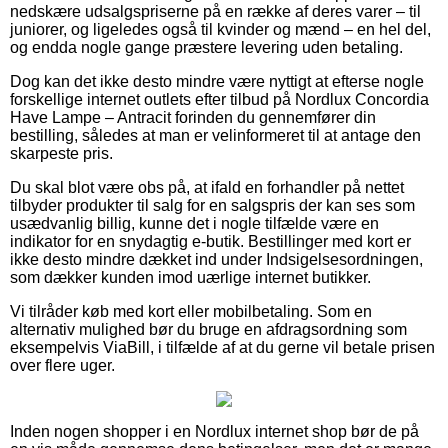
nedskære udsalgspriserne på en række af deres varer – til
juniorer, og ligeledes også til kvinder og mænd – en hel del,
og endda nogle gange præstere levering uden betaling.
Dog kan det ikke desto mindre være nyttigt at efterse nogle
forskellige internet outlets efter tilbud på Nordlux Concordia
Have Lampe – Antracit forinden du gennemfører din
bestilling, således at man er velinformeret til at antage den
skarpeste pris.
Du skal blot være obs på, at ifald en forhandler på nettet
tilbyder produkter til salg for en salgspris der kan ses som
usædvanlig billig, kunne det i nogle tilfælde være en
indikator for en snydagtig e-butik. Bestillinger med kort er
ikke desto mindre dækket ind under Indsigelsesordningen,
som dækker kunden imod uærlige internet butikker.
Vi tilråder køb med kort eller mobilbetaling. Som en
alternativ mulighed bør du bruge en afdragsordning som
eksempelvis ViaBill, i tilfælde af at du gerne vil betale prisen
over flere uger.
Inden nogen shopper i en Nordlux internet shop bør de på