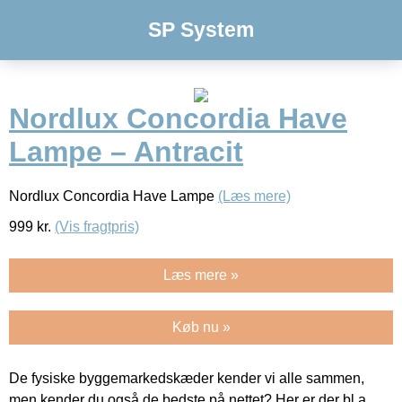
SP System
Nordlux Concordia Have
Lampe – Antracit
Nordlux Concordia Have Lampe
(Læs mere)
999
kr.
(Vis fragtpris)
Læs mere »
Køb nu »
De fysiske byggemarkedskæder kender vi alle sammen,
men kender du også de bedste på nettet? Her er der bl.a.