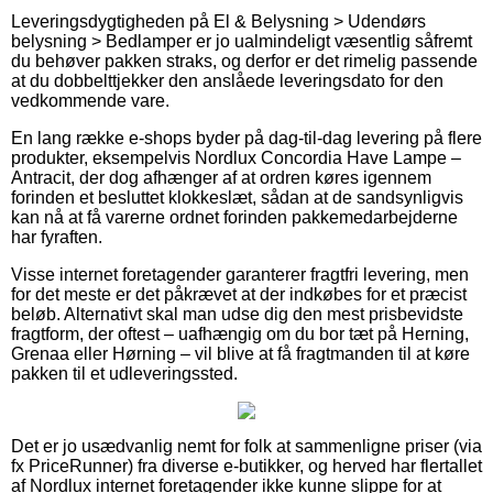
Leveringsdygtigheden på El & Belysning > Udendørs
belysning > Bedlamper er jo ualmindeligt væsentlig såfremt
du behøver pakken straks, og derfor er det rimelig passende
at du dobbelttjekker den anslåede leveringsdato for den
vedkommende vare.
En lang række e-shops byder på dag-til-dag levering på flere
produkter, eksempelvis Nordlux Concordia Have Lampe –
Antracit, der dog afhænger af at ordren køres igennem
forinden et besluttet klokkeslæt, sådan at de sandsynligvis
kan nå at få varerne ordnet forinden pakkemedarbejderne
har fyraften.
Visse internet foretagender garanterer fragtfri levering, men
for det meste er det påkrævet at der indkøbes for et præcist
beløb. Alternativt skal man udse dig den mest prisbevidste
fragtform, der oftest – uafhængig om du bor tæt på Herning,
Grenaa eller Hørning – vil blive at få fragtmanden til at køre
pakken til et udleveringssted.
Det er jo usædvanlig nemt for folk at sammenligne priser (via
fx PriceRunner) fra diverse e-butikker, og herved har flertallet
af Nordlux internet foretagender ikke kunne slippe for at