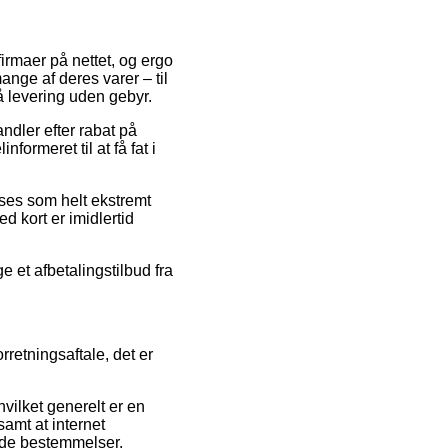
 firmaer på nettet, og ergo
nge af deres varer – til
å levering uden gebyr.
andler efter rabat på
ormeret til at få fat i
 ses som helt ekstremt
 kort er imidlertid
 et afbetalingstilbud fra
retningsaftale, det er
vilket generelt er en
samt at internet
nde bestemmelser.