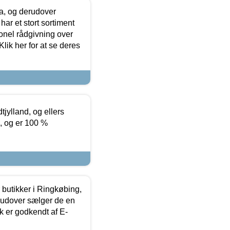
ia, og derudover
ar et stort sortiment
onel rådgivning over
ik her for at se deres
tjylland, og ellers
4, og er 100 %
butikker i Ringkøbing,
rudover sælger de en
k er godkendt af E-