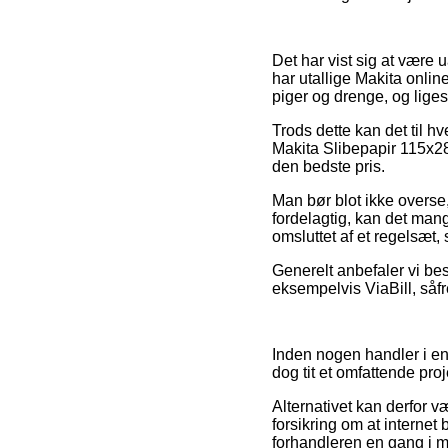
Det har vist sig at være u
har utallige Makita onlin
piger og drenge, og lige
Trods dette kan det til hv
Makita Slibepapir 115x280
den bedste pris.
Man bør blot ikke overse,
fordelagtig, kan det man
omsluttet af et regelsæt,
Generelt anbefaler vi bes
eksempelvis ViaBill, såf
Inden nogen handler i en 
dog tit et omfattende proj
Alternativet kan derfor 
forsikring om at internet
forhandleren en gang i m