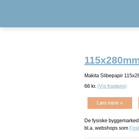
115x280mm
Makita Slibepapir 115
66
kr.
(Vis fragtpris)
Læs mere »
De fysiske byggemarkeds
bl.a. webshops som
Fris