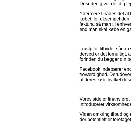
Desuden giver det dig lej
Ydermere tilrådes det a
købet, for eksempel den b
faktura, så man til enh
end man skal købe en gav
Trustpilot tilbyder såda
derved er det fornuftigt
forinden du lægger din be
Facebook indebærer endvi
troværdighed. Derudover 
af deres køb, hvilket desu
Vores side er finansiere
introducerer virksomhede
Viden omkring tilbud og e
der potentielt er foretag