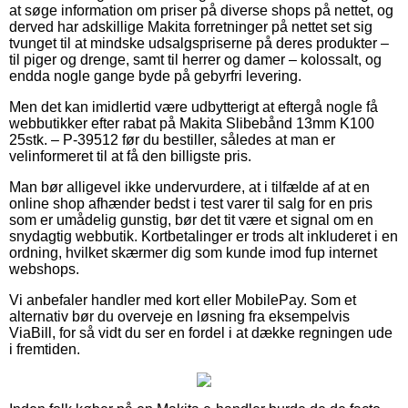
at søge information om priser på diverse shops på nettet, og
derved har adskillige Makita forretninger på nettet set sig
tvunget til at mindske udsalgspriserne på deres produkter –
til piger og drenge, samt til herrer og damer – kolossalt, og
endda nogle gange byde på gebyrfri levering.
Men det kan imidlertid være udbytterigt at eftergå nogle få
webbutikker efter rabat på Makita Slibebånd 13mm K100
25stk. – P-39512 før du bestiller, således at man er
velinformeret til at få den billigste pris.
Man bør alligevel ikke undervurdere, at i tilfælde af at en
online shop afhænder bedst i test varer til salg for en pris
som er umådelig gunstig, bør det tit være et signal om en
snydagtig webbutik. Kortbetalinger er trods alt inkluderet i en
ordning, hvilket skærmer dig som kunde imod fup internet
webshops.
Vi anbefaler handler med kort eller MobilePay. Som et
alternativ bør du overveje en løsning fra eksempelvis
ViaBill, for så vidt du ser en fordel i at dække regningen ude
i fremtiden.