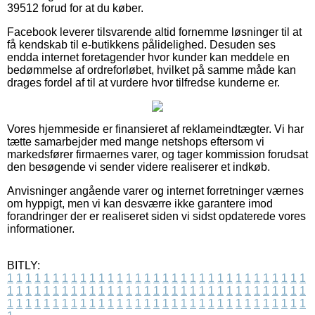
39512 forud for at du køber.
Facebook leverer tilsvarende altid fornemme løsninger til at
få kendskab til e-butikkens pålidelighed. Desuden ses
endda internet foretagender hvor kunder kan meddele en
bedømmelse af ordreforløbet, hvilket på samme måde kan
drages fordel af til at vurdere hvor tilfredse kunderne er.
Vores hjemmeside er finansieret af reklameindtægter. Vi har
tætte samarbejder med mange netshops eftersom vi
markedsfører firmaernes varer, og tager kommission forudsat
den besøgende vi sender videre realiserer et indkøb.
Anvisninger angående varer og internet forretninger værnes
om hyppigt, men vi kan desværre ikke garantere imod
forandringer der er realiseret siden vi sidst opdaterede vores
informationer.
BITLY:
1
1
1
1
1
1
1
1
1
1
1
1
1
1
1
1
1
1
1
1
1
1
1
1
1
1
1
1
1
1
1
1
1
1
1
1
1
1
1
1
1
1
1
1
1
1
1
1
1
1
1
1
1
1
1
1
1
1
1
1
1
1
1
1
1
1
1
1
1
1
1
1
1
1
1
1
1
1
1
1
1
1
1
1
1
1
1
1
1
1
1
1
1
1
1
1
1
1
1