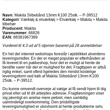
Navn:
Makita Slibebånd 13mm K100 25stk. – P-39512
Kategori:
Værktøj & elværktøj > Elværktøj > Makita > Makita
tilbehør
Producent:
Makita
Varenummer:
66826
EAN:
88381967389
Vurderet til
4.3
ud af 5 stjerner baseret på
26
anmeldelser
En hel del internet webshops foreslår i øjeblikket alverdens
leveringsmidler. En der er meget populær er efterhånden at
få leveret til en pakkeshop, hvor det er muligt at hente de
bestilte varer når der er mulighed for det. Fragttypen er altså
rigtig enkel, samt oftest ligeledes den mindst kostelige
leveringsform ved køb af Makita Slibebånd 13mm K100
25stk. – P-39512.
Du kunne omvendt overveje at vælge at få sendt hjem til dig
privat eller ud til dit arbejdes adresse. Fragtløsningen viser
sig jævnligt en anelse mere pebret, men samtidig
ualmindeligt overkommelig. Den prisbilligste
leveringsmulighed er utvivlsomt at hente produkterne selv,