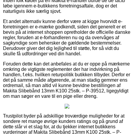
Inden folk køber på en Makita e-handler burde de de facto
løbe igennem e-butikkens forretningsaftale, dog er det
naturligvis ikke særlig sjovt.
Et andet alternativ kunne derfor være at kigge hvorvidt e-
forretningen er e-mærke godkendt, siden det generelt er et
bevis på at internet shoppen opretholder de officielle danske
regler, foruden at e-forhandleren nu og da overvåges af
sagkyndige som behersker de gældende bestemmelser.
Derudover giver det dig lejlighed til støtte, for så vidt du
skulle få udfordringer ved din handel.
Foruden dette kan det anbefales at du er oppe på mærkerne
omkring de vigtigste reglementer der har indvirkning på
handlen, f.eks. hvilken returpolitik butikken tilbyder. Derfor er
det på samme måde afgørende, at man stadig gemmer ens
ordremail, så man altid vil kunne bevidne bestillingen af
Makita Slibebånd 13mm K100 25stk. – P-39512, ligegyldigt
om man søger en vare til en pige eller dreng.
Trustpilot byder på adskillige troværdige muligheder for at
sondere ret mange øvrige kunders ratings og på grund af
dette slår vi et slag for, at du tjekker internet butikkens
vurderinger af Makita Slibebånd 13mm K100 25stk. – P-