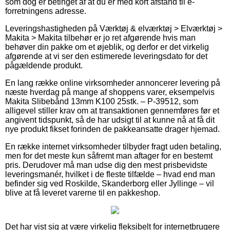
som dog er betinget af at du er med kort afstand til e-
forretningens adresse.
Leveringshastigheden på Værktøj & elværktøj > Elværktøj >
Makita > Makita tilbehør er jo ret afgørende hvis man
behøver din pakke om et øjeblik, og derfor er det virkelig
afgørende at vi ser den estimerede leveringsdato for det
pågældende produkt.
En lang række online virksomheder annoncerer levering på
næste hverdag på mange af shoppens varer, eksempelvis
Makita Slibebånd 13mm K100 25stk. – P-39512, som
alligevel stiller krav om at transaktionen gennemføres før et
angivent tidspunkt, så de har udsigt til at kunne nå at få dit
nye produkt fikset forinden de pakkeansatte drager hjemad.
En række internet virksomheder tilbyder fragt uden betaling,
men for det meste kun såfremt man aftager for en bestemt
pris. Derudover må man udse dig den mest prisbevidste
leveringsmanér, hvilket i de fleste tilfælde – hvad end man
befinder sig ved Roskilde, Skanderborg eller Jyllinge – vil
blive at få leveret varerne til en pakkeshop.
Det har vist sig at være virkelig fleksibelt for internetbrugere