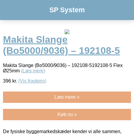
SP System
Makita Slange
(Bo5000/9036) – 192108-5
Makita Slange (Bo5000/9036) – 192108-5192108-5 Flex
Ø25mm
(Læs mere)
396
kr.
(Vis fragtpris)
Læs mere »
Køb nu »
De fysiske byggemarkedskæder kender vi alle sammen,