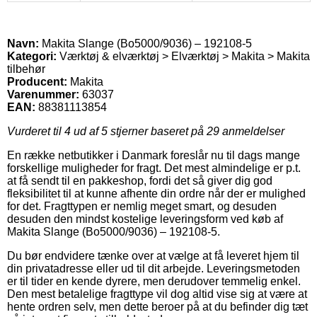
Navn:
Makita Slange (Bo5000/9036) – 192108-5
Kategori:
Værktøj & elværktøj > Elværktøj > Makita > Makita
tilbehør
Producent:
Makita
Varenummer:
63037
EAN:
88381113854
Vurderet til
4
ud af 5 stjerner baseret på
29
anmeldelser
En række netbutikker i Danmark foreslår nu til dags mange
forskellige muligheder for fragt. Det mest almindelige er p.t.
at få sendt til en pakkeshop, fordi det så giver dig god
fleksibilitet til at kunne afhente din ordre når der er mulighed
for det. Fragttypen er nemlig meget smart, og desuden
desuden den mindst kostelige leveringsform ved køb af
Makita Slange (Bo5000/9036) – 192108-5.
Du bør endvidere tænke over at vælge at få leveret hjem til
din privatadresse eller ud til dit arbejde. Leveringsmetoden
er til tider en kende dyrere, men derudover temmelig enkel.
Den mest betalelige fragttype vil dog altid vise sig at være at
hente ordren selv, men dette beroer på at du befinder dig tæt