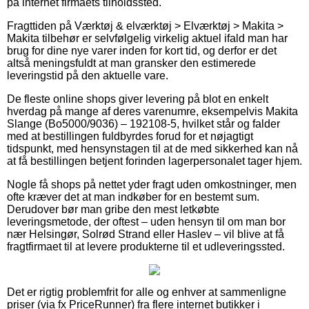
på internet firmaets tilholdssted.
Fragttiden på Værktøj & elværktøj > Elværktøj > Makita >
Makita tilbehør er selvfølgelig virkelig aktuel ifald man har
brug for dine nye varer inden for kort tid, og derfor er det
altså meningsfuldt at man gransker den estimerede
leveringstid på den aktuelle vare.
De fleste online shops giver levering på blot en enkelt
hverdag på mange af deres varenumre, eksempelvis Makita
Slange (Bo5000/9036) – 192108-5, hvilket står og falder
med at bestillingen fuldbyrdes forud for et nøjagtigt
tidspunkt, med hensynstagen til at de med sikkerhed kan nå
at få bestillingen betjent forinden lagerpersonalet tager hjem.
Nogle få shops på nettet yder fragt uden omkostninger, men
ofte kræver det at man indkøber for en bestemt sum.
Derudover bør man gribe den mest letkøbte
leveringsmetode, der oftest – uden hensyn til om man bor
nær Helsingør, Solrød Strand eller Haslev – vil blive at få
fragtfirmaet til at levere produkterne til et udleveringssted.
Det er rigtig problemfrit for alle og enhver at sammenligne
priser (via fx PriceRunner) fra flere internet butikker i