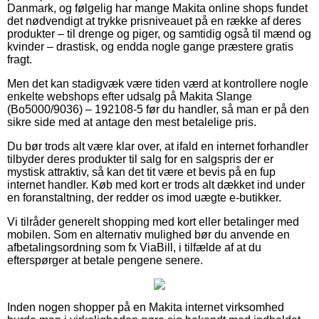
Danmark, og følgelig har mange Makita online shops fundet
det nødvendigt at trykke prisniveauet på en række af deres
produkter – til drenge og piger, og samtidig også til mænd og
kvinder – drastisk, og endda nogle gange præstere gratis
fragt.
Men det kan stadigvæk være tiden værd at kontrollere nogle
enkelte webshops efter udsalg på Makita Slange
(Bo5000/9036) – 192108-5 før du handler, så man er på den
sikre side med at antage den mest betalelige pris.
Du bør trods alt være klar over, at ifald en internet forhandler
tilbyder deres produkter til salg for en salgspris der er
mystisk attraktiv, så kan det tit være et bevis på en fup
internet handler. Køb med kort er trods alt dækket ind under
en foranstaltning, der redder os imod uægte e-butikker.
Vi tilråder generelt shopping med kort eller betalinger med
mobilen. Som en alternativ mulighed bør du anvende en
afbetalingsordning som fx ViaBill, i tilfælde af at du
efterspørger at betale pengene senere.
Inden nogen shopper på en Makita internet virksomhed