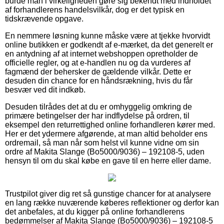
burde man i virkeligheden gøre sig bekendt med indholdet
af forhandlerens handelsvilkår, dog er det typisk en
tidskrævende opgave.
En nemmere løsning kunne måske være at tjekke hvorvidt
online butikken er godkendt af e-mærket, da det generelt er
en antydning af at internet webshoppen opretholder de
officielle regler, og at e-handlen nu og da vurderes af
fagmænd der behersker de gældende vilkår. Dette er
desuden din chance for en håndsrækning, hvis du får
besvær ved dit indkøb.
Desuden tilrådes det at du er omhyggelig omkring de
primære betingelser der har indflydelse på ordren, til
eksempel den returrettighed online forhandleren kører med.
Her er det ydermere afgørende, at man altid beholder ens
ordremail, så man når som helst vil kunne vidne om sin
ordre af Makita Slange (Bo5000/9036) – 192108-5, uden
hensyn til om du skal købe en gave til en herre eller dame.
Trustpilot giver dig ret så gunstige chancer for at analysere
en lang række nuværende køberes reflektioner og derfor kan
det anbefales, at du kigger på online forhandlerens
bedømmelser af Makita Slange (Bo5000/9036) – 192108-5