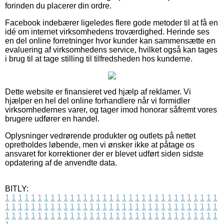
forinden du placerer din ordre.
Facebook indebærer ligeledes flere gode metoder til at få en
idé om internet virksomhedens troværdighed. Herinde ses
en del online forretninger hvor kunder kan sammensætte en
evaluering af virksomhedens service, hvilket også kan tages
i brug til at tage stilling til tilfredsheden hos kunderne.
Dette website er finansieret ved hjælp af reklamer. Vi
hjælper en hel del online forhandlere når vi formidler
virksomhedernes varer, og tager imod honorar såfremt vores
brugere udfører en handel.
Oplysninger vedrørende produkter og outlets på nettet
opretholdes løbende, men vi ønsker ikke at påtage os
ansvaret for korrektioner der er blevet udført siden sidste
opdatering af de anvendte data.
BITLY:
1
1
1
1
1
1
1
1
1
1
1
1
1
1
1
1
1
1
1
1
1
1
1
1
1
1
1
1
1
1
1
1
1
1
1
1
1
1
1
1
1
1
1
1
1
1
1
1
1
1
1
1
1
1
1
1
1
1
1
1
1
1
1
1
1
1
1
1
1
1
1
1
1
1
1
1
1
1
1
1
1
1
1
1
1
1
1
1
1
1
1
1
1
1
1
1
1
1
1