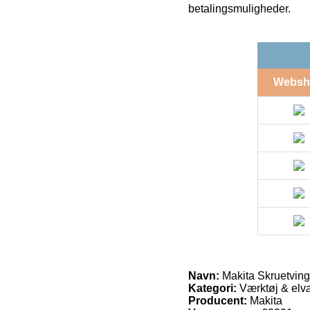
betalingsmuligheder.
Websh
Navn:
Makita Skruetvin
Kategori:
Værktøj & elvæ
Producent:
Makita