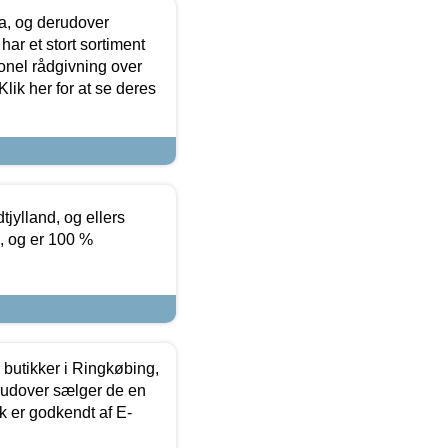
ia, og derudover
ar et stort sortiment
onel rådgivning over
ik her for at se deres
tjylland, og ellers
4, og er 100 %
butikker i Ringkøbing,
rudover sælger de en
k er godkendt af E-