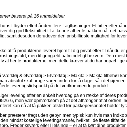
jerner baseret på
16
anmeldelser
hops tilbyder efterhånden flere fragtløsninger. Et hit er efterhånde
iver dig god fleksibilitet til at kunne afhente pakken når det pa
lig, samt desuden derudover den prisbilligste mulighed for leve
e at få produkterne leveret hjem til dig privat eller til når du er
ostningsfuld, men til gengæld ualmindeligt bekvem. Den mest be
selv at hente produkterne, men dette kræver at du har bopæl lige
Værktøj & elværktøj > Elværktøj > Makita > Makita tilbehør kan 
man absolut skal bruge varen inden for få dage, så i det øjemed 
nslåede leveringstidspunkt på det vedkommende produkt.
lsiger levering efter en enkelt hverdag på en række af deres pro
9826-6, men vær opmærksom på at det afhænger af at ordren ind
nteret kan nå at få pakken afsted før pakkepersonalet holder fyr
skaber præsterer fragt uden gebyr, men typisk kun hvis man indkøb
den mindst kostelige leveringsmanér, hvilket i de fleste tilfæld
ebro, Frederiksværk eller Helsinge – er at få kørt dine produkter t