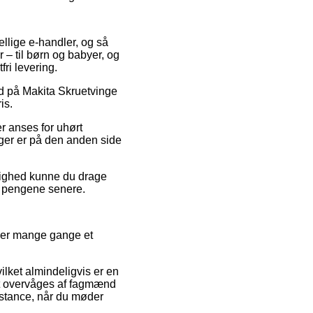
ellige e-handler, og så
 – til børn og babyer, og
ri levering.
bud på Makita Skruetvinge
is.
er anses for uhørt
inger er på den anden side
ulighed kunne du drage
ke pengene senere.
t er mange gange et
lket almindeligvis er en
ligt overvåges af fagmænd
istance, når du møder