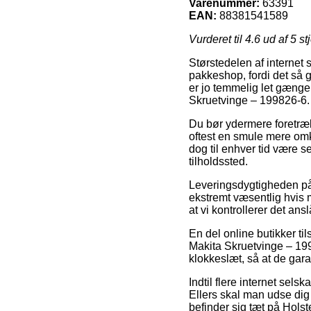
Varenummer:
63391
EAN:
88381541589
Vurderet til
4.6
ud af 5 st
Størstedelen af internet s
pakkeshop, fordi det så g
er jo temmelig let gænge
Skruetvinge – 199826-6.
Du bør ydermere foretrækk
oftest en smule mere omk
dog til enhver tid være 
tilholdssted.
Leveringsdygtigheden på 
ekstremt væsentlig hvis 
at vi kontrollerer det a
En del online butikker ti
Makita Skruetvinge – 19
klokkeslæt, så at de gara
Indtil flere internet sel
Ellers skal man udse dig 
befinder sig tæt på Holst