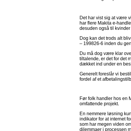
Det har vist sig at være 
har flere Makita e-handle
desuden også til kvinder
Dog kan det trods alt bli
– 199826-6 inden du genn
Du må dog være klar over,
tiltalende, er det for de
dækket ind under en best
Generelt foreslår vi bes
fordel af et afbetalingst
Før folk handler hos en 
omfattende projekt.
En nemmere løsning kunne
indikator for at internet
som har megen viden om d
dilemmaer i processen m