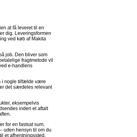
n at få leveret til en
sser dig. Leveringsformen
ring ved køb af Makita
 på job. Den bliver som
talelige fragtmetode vil
 ved e-handlens
i nogle tilfælde være
er det særdeles relevant
dukter, eksempelvis
sendes inden et aftalt
aften.
er for en fastsat sum.
e – uden hensyn til om du
il et afhentningssted.