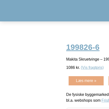
199826-6
Makita Skruetvinge – 1
1086
kr.
(Vis fragtpris)
Læs mere »
De fysiske byggemarkeds
bl.a. webshops som
Fris