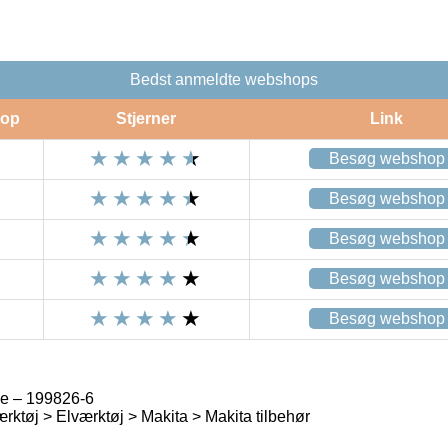
Bedst anmeldte webshops
op
Stjerner
Link
Besøg webshop
Besøg webshop
Besøg webshop
Besøg webshop
Besøg webshop
ge – 199826-6
rktøj > Elværktøj > Makita > Makita tilbehør