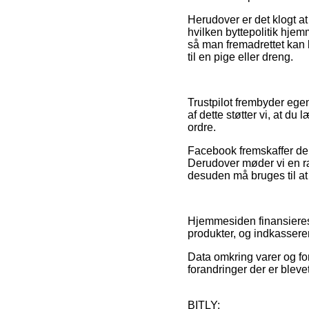
Herudover er det klogt a
hvilken byttepolitik hjemm
så man fremadrettet kan 
til en pige eller dreng.
Trustpilot frembyder egen
af dette støtter vi, at 
ordre.
Facebook fremskaffer der
Derudover møder vi en r
desuden må bruges til at 
Hjemmesiden finansieres 
produkter, og indkassere
Data omkring varer og for
forandringer der er bleve
BITLY: