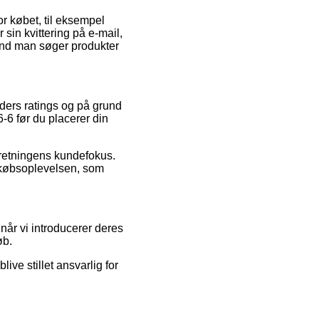
r købet, til eksempel
 sin kvittering på e-mail,
 end man søger produkter
nders ratings og på grund
-6 før du placerer din
rretningens kundefokus.
 købsoplevelsen, som
når vi introducerer deres
øb.
ive stillet ansvarlig for