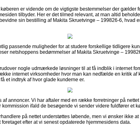
t køberen er vidende om de vigtigste bestemmelser der gælder fo
esiden tilbyder. Her er det tilmed relevant, at man altid beholder
bevidne sin bestilling af Makita Skruetvinge – 199826-6, hvad
tlig passende muligheder for at studere forskellige tidligere ku
du læser netshoppens bedømmelser af Makita Skruetvinge – 199826
udover nogle udmærkede løsninger til at få indblik i internet fo
ække internet virksomheder hvor man kan nedfælde en kritik af
få et indtryk af hvor glade kunderne er.
af annoncer. Vi har aftaler med en række forretninger på nettet 
r kommission ifald de besøgende vi sender videre fuldfører et k
handlere på nettet understøttes løbende, men vi ønsker ikke at bl
t foretaget efter at vi senest opdaterede hjemmesidens data.