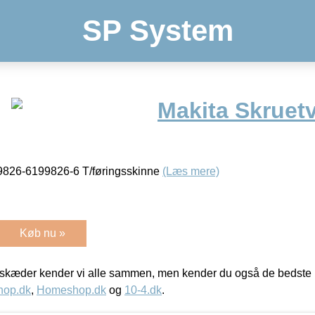
SP System
Makita Skruet
99826-6199826-6 T/føringsskinne
(Læs mere)
Køb nu »
kæder kender vi alle sammen, men kender du også de bedste p
hop.dk
,
Homeshop.dk
og
10-4.dk
.