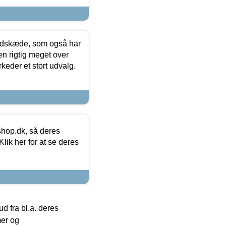
edskæde, som også har
en rigtig meget over
keder et stort udvalg.
hop.dk, så deres
lik her for at se deres
 fra bl.a. deres
mer og