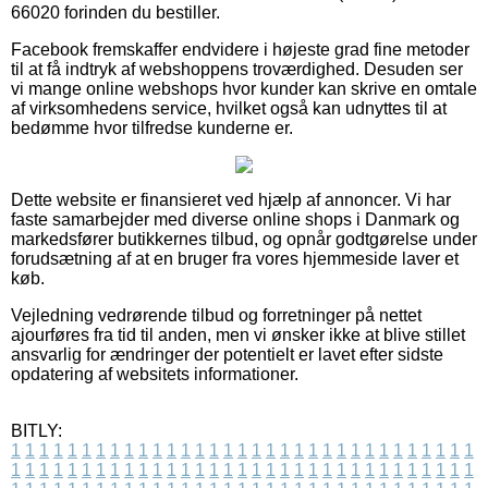
66020 forinden du bestiller.
Facebook fremskaffer endvidere i højeste grad fine metoder
til at få indtryk af webshoppens troværdighed. Desuden ser
vi mange online webshops hvor kunder kan skrive en omtale
af virksomhedens service, hvilket også kan udnyttes til at
bedømme hvor tilfredse kunderne er.
Dette website er finansieret ved hjælp af annoncer. Vi har
faste samarbejder med diverse online shops i Danmark og
markedsfører butikkernes tilbud, og opnår godtgørelse under
forudsætning af at en bruger fra vores hjemmeside laver et
køb.
Vejledning vedrørende tilbud og forretninger på nettet
ajourføres fra tid til anden, men vi ønsker ikke at blive stillet
ansvarlig for ændringer der potentielt er lavet efter sidste
opdatering af websitets informationer.
BITLY:
1
1
1
1
1
1
1
1
1
1
1
1
1
1
1
1
1
1
1
1
1
1
1
1
1
1
1
1
1
1
1
1
1
1
1
1
1
1
1
1
1
1
1
1
1
1
1
1
1
1
1
1
1
1
1
1
1
1
1
1
1
1
1
1
1
1