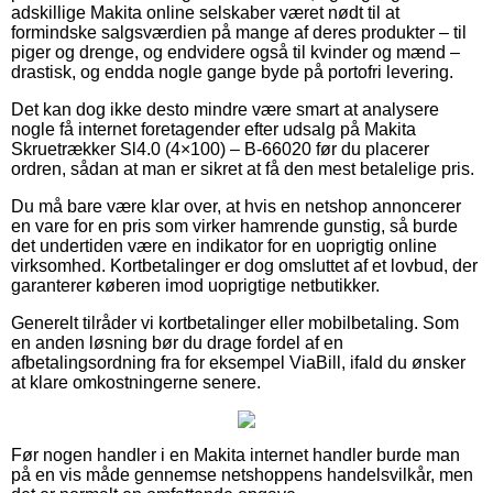
adskillige Makita online selskaber været nødt til at
formindske salgsværdien på mange af deres produkter – til
piger og drenge, og endvidere også til kvinder og mænd –
drastisk, og endda nogle gange byde på portofri levering.
Det kan dog ikke desto mindre være smart at analysere
nogle få internet foretagender efter udsalg på Makita
Skruetrækker Sl4.0 (4×100) – B-66020 før du placerer
ordren, sådan at man er sikret at få den mest betalelige pris.
Du må bare være klar over, at hvis en netshop annoncerer
en vare for en pris som virker hamrende gunstig, så burde
det undertiden være en indikator for en uoprigtig online
virksomhed. Kortbetalinger er dog omsluttet af et lovbud, der
garanterer køberen imod uoprigtige netbutikker.
Generelt tilråder vi kortbetalinger eller mobilbetaling. Som
en anden løsning bør du drage fordel af en
afbetalingsordning fra for eksempel ViaBill, ifald du ønsker
at klare omkostningerne senere.
Før nogen handler i en Makita internet handler burde man
på en vis måde gennemse netshoppens handelsvilkår, men