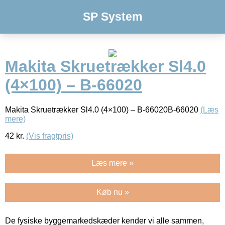
SP System
Makita Skruetrækker Sl4.0
(4×100) – B-66020
Makita Skruetrækker Sl4.0 (4×100) – B-66020B-66020
(Læs
mere)
42
kr.
(Vis fragtpris)
Læs mere »
Køb nu »
De fysiske byggemarkedskæder kender vi alle sammen,