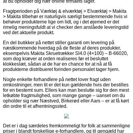
at du opholder dig nær online firmaets lager.
Fragtperioden på Værktøj & elværktøj > Elværktøj > Makita
> Makita tilbehør er naturligvis særligt bestemmende hvis vi
behøver produkterne lige om lidt, og i det øjemed er det
rimelig meningsfuldt at vi checker den anslåede leveringstid
ved det aktuelle produkt.
En del butikker på nettet stiller garanti om levering på
næstkommende hverdag på de fleste af deres produkter,
eksempelvis Makita Skruetrækker Sl4.0 (4×100) – B-66020,
som dog kræver at orden realiseres før et besluttet
klokkeslæt, sådan at de har en chance for at nå at få
produkterne distribueret forinden personalet tager hjem.
Nogle enkelte forhandlere på nettet lover fragt uden
omkostninger, men tit er det kun gældende hvis der bestilles
for en bestemt sum. Ellers kan man beslutte sig for den mest
letkøbte fragtmulighed, som mange gange – uanset om du
opholder sig nær Næstved, Birkerød eller Aars – er at få kørt
din ordre til et afhentningssted.
Det er i dag særdeles fremkommeligt for folk at sammenligne
priser i blandt forskellige e-forhandlere, og til gengæld har