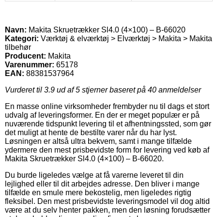
Navn:
Makita Skruetrækker Sl4.0 (4×100) – B-66020
Kategori:
Værktøj & elværktøj > Elværktøj > Makita > Makita
tilbehør
Producent:
Makita
Varenummer:
65178
EAN:
88381537964
Vurderet til
3.9
ud af 5 stjerner baseret på
40
anmeldelser
En masse online virksomheder frembyder nu til dags et stort
udvalg af leveringsformer. En der er meget populær er på
nuværende tidspunkt levering til et afhentningssted, som gør
det muligt at hente de bestilte varer når du har lyst.
Løsningen er altså ultra bekvem, samt i mange tilfælde
ydermere den mest prisbevidste form for levering ved køb af
Makita Skruetrækker Sl4.0 (4×100) – B-66020.
Du burde ligeledes vælge at få varerne leveret til din
lejlighed eller til dit arbejdes adresse. Den bliver i mange
tilfælde en smule mere bekostelig, men ligeledes rigtig
fleksibel. Den mest prisbevidste leveringsmodel vil dog altid
være at du selv henter pakken, men den løsning forudsætter