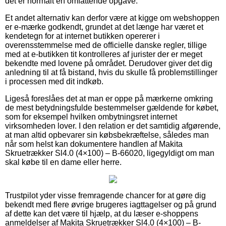
det er normalt en omfattende opgave.
Et andet alternativ kan derfor være at kigge om webshoppen
er e-mærke godkendt, grundet at det længe har været et
kendetegn for at internet butikken opererer i
overensstemmelse med de officielle danske regler, tillige
med at e-butikken tit kontrolleres af jurister der er meget
bekendte med lovene på området. Derudover giver det dig
anledning til at få bistand, hvis du skulle få problemstillinger
i processen med dit indkøb.
Ligeså foreslåes det at man er oppe på mærkerne omkring
de mest betydningsfulde bestemmelser gældende for købet,
som for eksempel hvilken ombytningsret internet
virksomheden lover. I den relation er det samtidig afgørende,
at man altid opbevarer sin købsbekræftelse, således man
når som helst kan dokumentere handlen af Makita
Skruetrækker Sl4.0 (4×100) – B-66020, ligegyldigt om man
skal købe til en dame eller herre.
Trustpilot yder visse fremragende chancer for at gøre dig
bekendt med flere øvrige brugeres iagttagelser og på grund
af dette kan det være til hjælp, at du læser e-shoppens
anmeldelser af Makita Skruetrækker Sl4.0 (4×100) – B-