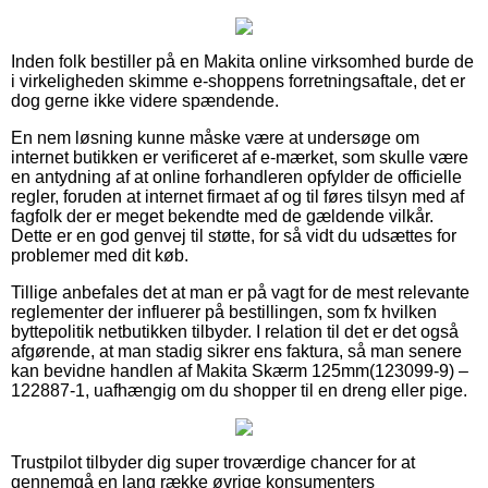
Inden folk bestiller på en Makita online virksomhed burde de
i virkeligheden skimme e-shoppens forretningsaftale, det er
dog gerne ikke videre spændende.
En nem løsning kunne måske være at undersøge om
internet butikken er verificeret af e-mærket, som skulle være
en antydning af at online forhandleren opfylder de officielle
regler, foruden at internet firmaet af og til føres tilsyn med af
fagfolk der er meget bekendte med de gældende vilkår.
Dette er en god genvej til støtte, for så vidt du udsættes for
problemer med dit køb.
Tillige anbefales det at man er på vagt for de mest relevante
reglementer der influerer på bestillingen, som fx hvilken
byttepolitik netbutikken tilbyder. I relation til det er det også
afgørende, at man stadig sikrer ens faktura, så man senere
kan bevidne handlen af Makita Skærm 125mm(123099-9) –
122887-1, uafhængig om du shopper til en dreng eller pige.
Trustpilot tilbyder dig super troværdige chancer for at
gennemgå en lang række øvrige konsumenters