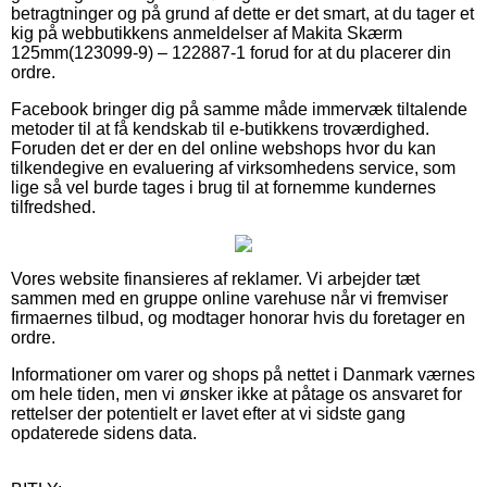
betragtninger og på grund af dette er det smart, at du tager et
kig på webbutikkens anmeldelser af Makita Skærm
125mm(123099-9) – 122887-1 forud for at du placerer din
ordre.
Facebook bringer dig på samme måde immervæk tiltalende
metoder til at få kendskab til e-butikkens troværdighed.
Foruden det er der en del online webshops hvor du kan
tilkendegive en evaluering af virksomhedens service, som
lige så vel burde tages i brug til at fornemme kundernes
tilfredshed.
Vores website finansieres af reklamer. Vi arbejder tæt
sammen med en gruppe online varehuse når vi fremviser
firmaernes tilbud, og modtager honorar hvis du foretager en
ordre.
Informationer om varer og shops på nettet i Danmark værnes
om hele tiden, men vi ønsker ikke at påtage os ansvaret for
rettelser der potentielt er lavet efter at vi sidste gang
opdaterede sidens data.