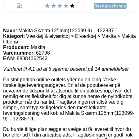
Besøg webshop
Navn:
Makita Skærm 125mm(123099-9) – 122887-1
Kategori:
Værktøj & elværktøj > Elværktøj > Makita > Makita
tilbehør
Producent:
Makita
Varenummer:
62796
EAN:
88381362542
Vurderet til
4.1
ud af 5 stjerner baseret på
14
anmeldelser
En stor portion online outlets yder nu en lang række
forskellige leveringsudgaver. En af de populære er på
nuværende tidspunkt at afsende til en pakkeshop, hvor det
nemlig er ret fleksibelt for dig at kunne hente de nyindkøbte
produkter når du har tid. Fragtløsningen er altså vældig
simpel, samt typisk ligeledes den mest letkøbte
leveringsløsning ved køb af Makita Skærm 125mm(123099-
9) – 122887-1.
Du burde tillige planlægge at vælge at få leveret til hvor du
bor eller ud til din arbejdsplads. Fragtløsningen er godt nok