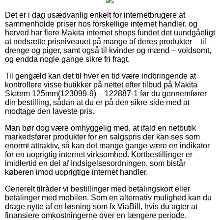
Det er i dag usædvanlig enkelt for internetbrugere at
sammenholde priser hos forskellige internet handler, og
herved har flere Makita internet shops fundet det uundgåeligt
at nedsætte prisniveauet på mange af deres produkter – til
drenge og piger, samt også til kvinder og mænd – voldsomt,
og endda nogle gange sikre fri fragt.
Til gengæld kan det til hver en tid være indbringende at
kontrollere visse butikker på nettet efter tilbud på Makita
Skærm 125mm(123099-9) – 122887-1 før du gennemfører
din bestilling, sådan at du er på den sikre side med at
modtage den laveste pris.
Man bør dog være omhyggelig med, at ifald en netbutik
markedsfører produkter for en salgspris der kan ses som
enormt attraktiv, så kan det mange gange være en indikator
for en uoprigtig internet virksomhed. Kortbestillinger er
imidlertid en del af Indsigelsesordningen, som bistår
køberen imod uoprigtige internet handler.
Generelt tilråder vi bestillinger med betalingskort eller
betalinger med mobilen. Som en alternativ mulighed kan du
drage nytte af en løsning som fx ViaBill, hvis du agter at
finansiere omkostningerne over en længere periode.