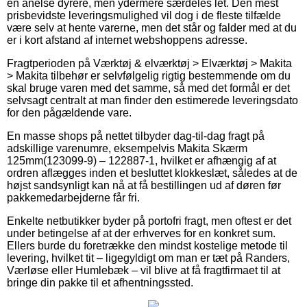
en anelse dyrere, men ydermere særdeles let. Den mest
prisbevidste leveringsmulighed vil dog i de fleste tilfælde
være selv at hente varerne, men det står og falder med at du
er i kort afstand af internet webshoppens adresse.
Fragtperioden på Værktøj & elværktøj > Elværktøj > Makita
> Makita tilbehør er selvfølgelig rigtig bestemmende om du
skal bruge varen med det samme, så med det formål er det
selvsagt centralt at man finder den estimerede leveringsdato
for den pågældende vare.
En masse shops på nettet tilbyder dag-til-dag fragt på
adskillige varenumre, eksempelvis Makita Skærm
125mm(123099-9) – 122887-1, hvilket er afhængig af at
ordren aflægges inden et besluttet klokkeslæt, således at de
højst sandsynligt kan nå at få bestillingen ud af døren før
pakkemedarbejderne får fri.
Enkelte netbutikker byder på portofri fragt, men oftest er det
under betingelse af at der erhverves for en konkret sum.
Ellers burde du foretrække den mindst kostelige metode til
levering, hvilket tit – ligegyldigt om man er tæt på Randers,
Værløse eller Humlebæk – vil blive at få fragtfirmaet til at
bringe din pakke til et afhentningssted.