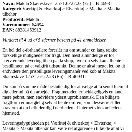
Navn:
Makita Skæreskive 125×1.6×22.23 (En) – B-46931
Kategori:
Værktøj & elværktøj > Elværktøj > Makita > Makita
tilbehør
Producent:
Makita
Varenummer:
64694
EAN:
88381453912
Vurderet til
4
ud af 5 stjerner baseret på
41
anmeldelser
En hel del e-forhandlere foreslår nu om stunder en lang række
forskellige muligheder for fragt. Den mest almindelige er for
nærværende levering til en pakkeshop, hvor du selv kan afhente
bestillingen på et valgfrit tidspunkt. Denne er altså meget let, og tit
endvidere den prisbilligste leveringsmanér ved køb af Makita
Skæreskive 125×1.6×22.23 (En) – B-46931.
Du kan på samme måde beslutte dig for at vælge at få sendt hjem til
dig eller ud på dit arbejde. Fragtmetoden er beklageligvis en tand
mere pebret, men endvidere yderst uproblematisk. Den billigste
fragtform er unægtelig selv at hente ordren, som desværre stiller
krav om at du befinder dig i nærheden af internet virksomhedens
hjemsted.
Leveringsdygtigheden på Værktøj & elværktøj > Elværktøj >
Makita > Makita tilbehør kan være ret afgørende i tilfælde af at vi