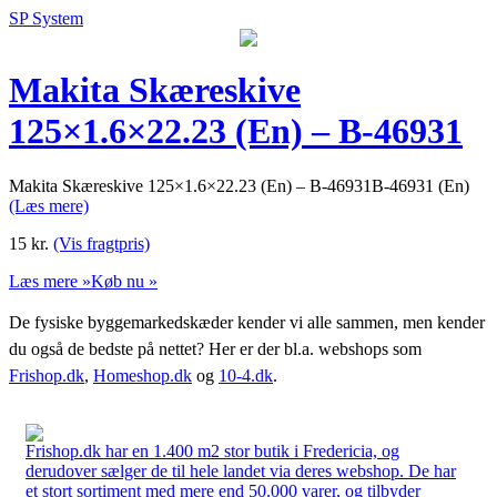
SP System
Makita Skæreskive
125×1.6×22.23 (En) – B-46931
Makita Skæreskive 125×1.6×22.23 (En) – B-46931B-46931 (En)
(Læs mere)
15
kr.
(Vis fragtpris)
Læs mere »
Køb nu »
De fysiske byggemarkedskæder kender vi alle sammen, men kender
du også de bedste på nettet? Her er der bl.a. webshops som
Frishop.dk
,
Homeshop.dk
og
10-4.dk
.
Frishop.dk har en 1.400 m2 stor butik i Fredericia, og
derudover sælger de til hele landet via deres webshop. De har
et stort sortiment med mere end 50.000 varer, og tilbyder