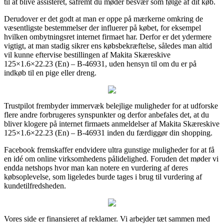
til at blive assisteret, såfremt du møder besvær som følge af dit køb.
Derudover er det godt at man er oppe på mærkerne omkring de
væsentligste bestemmelser der influerer på købet, for eksempel
hvilken ombytningsret internet firmaet har. Derfor er det ydermere
vigtigt, at man stadig sikrer ens købsbekræftelse, således man altid
vil kunne eftervise bestillingen af Makita Skæreskive
125×1.6×22.23 (En) – B-46931, uden hensyn til om du er på
indkøb til en pige eller dreng.
Trustpilot frembyder immervæk belejlige muligheder for at udforske
flere andre forbrugeres synspunkter og derfor anbefales det, at du
bliver klogere på internet firmaets anmeldelser af Makita Skæreskive
125×1.6×22.23 (En) – B-46931 inden du færdiggør din shopping.
Facebook fremskaffer endvidere ultra gunstige muligheder for at få
en idé om online virksomhedens pålidelighed. Foruden det møder vi
endda netshops hvor man kan notere en vurdering af deres
købsoplevelse, som ligeledes burde tages i brug til vurdering af
kundetilfredsheden.
Vores side er finansieret af reklamer. Vi arbejder tæt sammen med