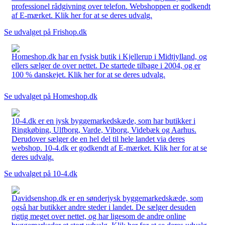
professionel rådgivning over telefon. Webshoppen er godkendt
af E-mærket. Klik her for at se deres udvalg.
Se udvalget på Frishop.dk
Homeshop.dk har en fysisk butik i Kjellerup i Midtjylland, og
ellers sælger de over nettet. De startede tilbage i 2004, og er
100 % danskejet. Klik her for at se deres udvalg.
Se udvalget på Homeshop.dk
10-4.dk er en jysk byggemarkedskæde, som har butikker i
Ringkøbing, Ulfborg, Varde, Viborg, Videbæk og Aarhus.
Derudover sælger de en hel del til hele landet via deres
webshop. 10-4.dk er godkendt af E-mærket. Klik her for at se
deres udvalg.
Se udvalget på 10-4.dk
Davidsenshop.dk er en sønderjysk byggemarkedskæde, som
også har butikker andre steder i landet. De sælger desuden
rigtig meget over nettet, og har ligesom de andre online