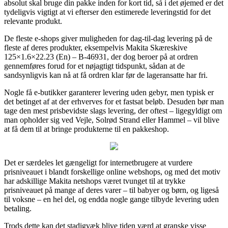
absolut skal bruge din pakke inden for kort tid, så i det øjemed er det
tydeligvis vigtigt at vi efterser den estimerede leveringstid for det
relevante produkt.
De fleste e-shops giver muligheden for dag-til-dag levering på de
fleste af deres produkter, eksempelvis Makita Skæreskive
125×1.6×22.23 (En) – B-46931, der dog beroer på at ordren
gennemføres forud for et nøjagtigt tidspunkt, sådan at de
sandsynligvis kan nå at få ordren klar før de lageransatte har fri.
Nogle få e-butikker garanterer levering uden gebyr, men typisk er
det betinget af at der erhverves for et fastsat beløb. Desuden bør man
tage den mest prisbevidste slags levering, der oftest – ligegyldigt om
man opholder sig ved Vejle, Solrød Strand eller Hammel – vil blive
at få dem til at bringe produkterne til en pakkeshop.
Det er særdeles let gængeligt for internetbrugere at vurdere
prisniveauet i blandt forskellige online webshops, og med det motiv
har adskillige Makita netshops været tvunget til at trykke
prisniveauet på mange af deres varer – til babyer og børn, og ligeså
til voksne – en hel del, og endda nogle gange tilbyde levering uden
betaling.
Trods dette kan det stadigvæk blive tiden værd at granske visse