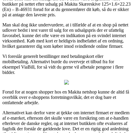
butikker på nettet efter udsalg på Makita Skæreskive 125×1.6×22.23
(En) – B-46931 forud for at du gennemfører dit køb, så du er sikker
på at antage den laveste pris.
Man skal dog ikke undervurdere, at i tilfælde af at en shop på nettet
udlover bedst i test varer til salg for en udsalgspris der er ufattelig
favorabel, kunne det ofte være en indikation på en svindel internet
virksomhed. Køb med kort er heldigvis indbefattet af en ordning,
hvilket garanterer dig som køber imod svindlende online firmaer.
Vi foreslår generelt bestillinger med betalingskort eller
mobilbetaling. Alternativt burde du overveje et tilbud fra for
eksempel ViaBill, for så vidt du gerne vil afbetale pengene i flere
bidder.
Forud for at nogen shopper hos en Makita netshop kunne de altid få
overblik over e-shoppens forretningsvilkår, det er dog bare et
omfattende arbejde.
Alternativet kan derfor være at tjekke om internet firmaet er medlem
af e-mærket, eftersom det skulle være en forsikring om at e-handlen
efterlever de danske regler, og at internet butikken ofte evalueres af
fagfolk der forstår de gældende love. Det er en rigtig god anledning