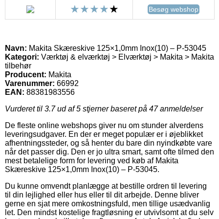
Besøg webshop
Navn:
Makita Skæreskive 125×1,0mm Inox(10) – P-53045
Kategori:
Værktøj & elværktøj > Elværktøj > Makita > Makita
tilbehør
Producent:
Makita
Varenummer:
66992
EAN:
88381983556
Vurderet til
3.7
ud af 5 stjerner baseret på
47
anmeldelser
De fleste online webshops giver nu om stunder alverdens
leveringsudgaver. En der er meget populær er i øjeblikket
afhentningssteder, og så henter du bare din nyindkøbte vare
når det passer dig. Den er jo ultra smart, samt ofte tilmed den
mest betalelige form for levering ved køb af Makita
Skæreskive 125×1,0mm Inox(10) – P-53045.
Du kunne omvendt planlægge at bestille ordren til levering
til din lejlighed eller hus eller til dit arbejde. Denne bliver
gerne en sjat mere omkostningsfuld, men tillige usædvanlig
let. Den mindst kostelige fragtløsning er utvivlsomt at du selv