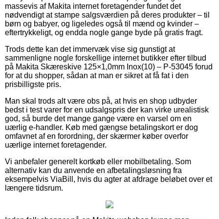
massevis af Makita internet foretagender fundet det
nødvendigt at stampe salgsværdien på deres produkter – til
børn og babyer, og ligeledes også til mænd og kvinder –
eftertrykkeligt, og endda nogle gange byde på gratis fragt.
Trods dette kan det immervæk vise sig gunstigt at
sammenligne nogle forskellige internet butikker efter tilbud
på Makita Skæreskive 125×1,0mm Inox(10) – P-53045 forud
for at du shopper, sådan at man er sikret at få fat i den
prisbilligste pris.
Man skal trods alt være obs på, at hvis en shop udbyder
bedst i test varer for en udsalgspris der kan virke urealistisk
god, så burde det mange gange være en varsel om en
uærlig e-handler. Køb med gængse betalingskort er dog
omfavnet af en forordning, der skærmer køber overfor
uærlige internet foretagender.
Vi anbefaler generelt kortkøb eller mobilbetaling. Som
alternativ kan du anvende en afbetalingsløsning fra
eksempelvis ViaBill, hvis du agter at afdrage beløbet over et
længere tidsrum.