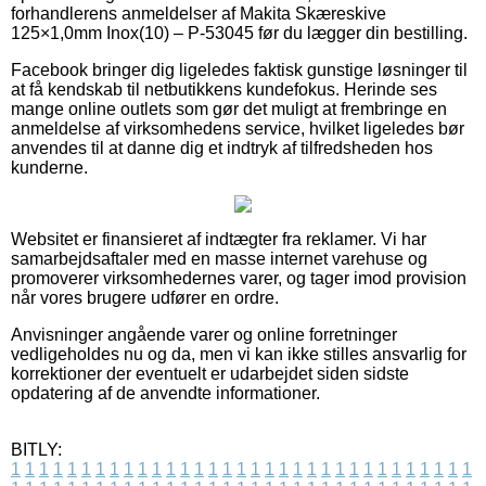
forhandlerens anmeldelser af Makita Skæreskive
125×1,0mm Inox(10) – P-53045 før du lægger din bestilling.
Facebook bringer dig ligeledes faktisk gunstige løsninger til
at få kendskab til netbutikkens kundefokus. Herinde ses
mange online outlets som gør det muligt at frembringe en
anmeldelse af virksomhedens service, hvilket ligeledes bør
anvendes til at danne dig et indtryk af tilfredsheden hos
kunderne.
Websitet er finansieret af indtægter fra reklamer. Vi har
samarbejdsaftaler med en masse internet varehuse og
promoverer virksomhedernes varer, og tager imod provision
når vores brugere udfører en ordre.
Anvisninger angående varer og online forretninger
vedligeholdes nu og da, men vi kan ikke stilles ansvarlig for
korrektioner der eventuelt er udarbejdet siden sidste
opdatering af de anvendte informationer.
BITLY:
1
1
1
1
1
1
1
1
1
1
1
1
1
1
1
1
1
1
1
1
1
1
1
1
1
1
1
1
1
1
1
1
1