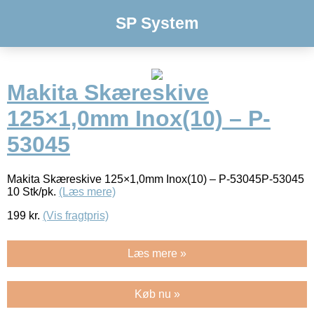
SP System
Makita Skæreskive
125×1,0mm Inox(10) – P-
53045
Makita Skæreskive 125×1,0mm Inox(10) – P-53045P-53045
10 Stk/pk.
(Læs mere)
199
kr.
(Vis fragtpris)
Læs mere »
Køb nu »