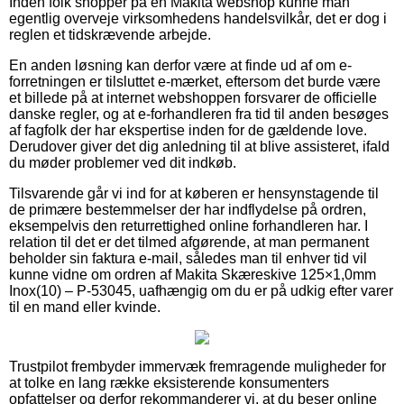
Inden folk shopper på en Makita webshop kunne man
egentlig overveje virksomhedens handelsvilkår, det er dog i
reglen et tidskrævende arbejde.
En anden løsning kan derfor være at finde ud af om e-
forretningen er tilsluttet e-mærket, eftersom det burde være
et billede på at internet webshoppen forsvarer de officielle
danske regler, og at e-forhandleren fra tid til anden besøges
af fagfolk der har ekspertise inden for de gældende love.
Derudover giver det dig anledning til at blive assisteret, ifald
du møder problemer ved dit indkøb.
Tilsvarende går vi ind for at køberen er hensynstagende til
de primære bestemmelser der har indflydelse på ordren,
eksempelvis den returrettighed online forhandleren har. I
relation til det er det tilmed afgørende, at man permanent
beholder sin faktura e-mail, således man til enhver tid vil
kunne vidne om ordren af Makita Skæreskive 125×1,0mm
Inox(10) – P-53045, uafhængig om du er på udkig efter varer
til en mand eller kvinde.
Trustpilot frembyder immervæk fremragende muligheder for
at tolke en lang række eksisterende konsumenters
opfattelser og derfor rekommanderer vi, at du beser online