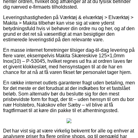
henter ordren, hvilket dog afhænger af at du fysisk befinder
dig nærved e-firmaets tilholdssted.
Leveringshastigheden på Værktøj & elværktøj > Elværktøj >
Makita > Makita tilbehør kan vise sig at være yderst
betydningsfuld hvis vi behøver din ordre nu og her, og af den
grund er det ret så væsentligt at man besigtiger den
estimerede leveringstid på den relevante vare.
En masse internet forretninger tilsiger dag-til-dag levering på
flere varer, eksempelvis Makita Skæreskive 125×1,0mm
Inox(10) – P-53045, hvilket regnes ud fra at ordren laves før
et givent klokkeslæt, med hensynstagen til at de har en
chance for at nå at få varen fikset før personalet tager hjem.
En række internet outlets garanterer fragt uden betaling, men
for det meste er det forudsat at der indkøbes for et fastslået
beløb. Som alternativ bør du beslutte sig for den mest
prisbevidste form for fragt, der tit – uden hensyn til om du bor
nær Holstebro, Nakskov eller Sæby – vil blive at få
fragtfirmaet til at køre din pakke til et afhentningssted.
Det har vist sig at være virkelig bekvemt for alle og enhver at
analysere priser fra flere online shops, og til gengæld har