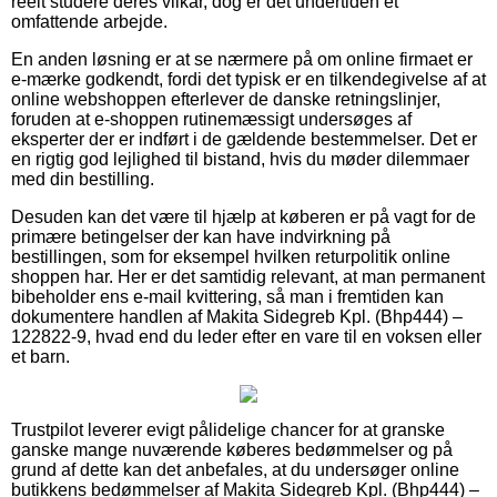
reelt studere deres vilkår, dog er det undertiden et
omfattende arbejde.
En anden løsning er at se nærmere på om online firmaet er
e-mærke godkendt, fordi det typisk er en tilkendegivelse af at
online webshoppen efterlever de danske retningslinjer,
foruden at e-shoppen rutinemæssigt undersøges af
eksperter der er indført i de gældende bestemmelser. Det er
en rigtig god lejlighed til bistand, hvis du møder dilemmaer
med din bestilling.
Desuden kan det være til hjælp at køberen er på vagt for de
primære betingelser der kan have indvirkning på
bestillingen, som for eksempel hvilken returpolitik online
shoppen har. Her er det samtidig relevant, at man permanent
bibeholder ens e-mail kvittering, så man i fremtiden kan
dokumentere handlen af Makita Sidegreb Kpl. (Bhp444) –
122822-9, hvad end du leder efter en vare til en voksen eller
et barn.
Trustpilot leverer evigt pålidelige chancer for at granske
ganske mange nuværende køberes bedømmelser og på
grund af dette kan det anbefales, at du undersøger online
butikkens bedømmelser af Makita Sidegreb Kpl. (Bhp444) –