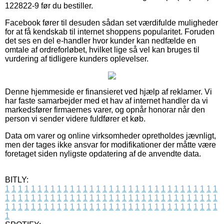
122822-9 før du bestiller.
Facebook fører til desuden sådan set værdifulde muligheder
for at få kendskab til internet shoppens popularitet. Foruden
det ses en del e-handler hvor kunder kan nedfælde en
omtale af ordreforløbet, hvilket lige så vel kan bruges til
vurdering af tidligere kunders oplevelser.
Denne hjemmeside er finansieret ved hjælp af reklamer. Vi
har faste samarbejder med et hav af internet handler da vi
markedsfører firmaernes varer, og opnår honorar når den
person vi sender videre fuldfører et køb.
Data om varer og online virksomheder opretholdes jævnligt,
men der tages ikke ansvar for modifikationer der måtte være
foretaget siden nyligste opdatering af de anvendte data.
BITLY:
1
1
1
1
1
1
1
1
1
1
1
1
1
1
1
1
1
1
1
1
1
1
1
1
1
1
1
1
1
1
1
1
1
1
1
1
1
1
1
1
1
1
1
1
1
1
1
1
1
1
1
1
1
1
1
1
1
1
1
1
1
1
1
1
1
1
1
1
1
1
1
1
1
1
1
1
1
1
1
1
1
1
1
1
1
1
1
1
1
1
1
1
1
1
1
1
1
1
1
1