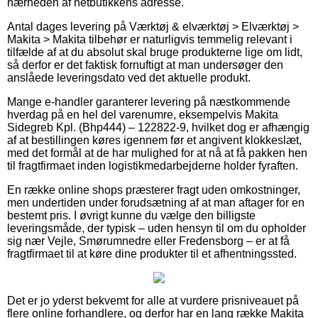
nærheden af netbutikkens adresse.
Antal dages levering på Værktøj & elværktøj > Elværktøj >
Makita > Makita tilbehør er naturligvis temmelig relevant i
tilfælde af at du absolut skal bruge produkterne lige om lidt,
så derfor er det faktisk fornuftigt at man undersøger den
anslåede leveringsdato ved det aktuelle produkt.
Mange e-handler garanterer levering på næstkommende
hverdag på en hel del varenumre, eksempelvis Makita
Sidegreb Kpl. (Bhp444) – 122822-9, hvilket dog er afhængig
af at bestillingen køres igennem før et angivent klokkeslæt,
med det formål at de har mulighed for at nå at få pakken hen
til fragtfirmaet inden logistikmedarbejderne holder fyraften.
En række online shops præsterer fragt uden omkostninger,
men undertiden under forudsætning af at man aftager for en
bestemt pris. I øvrigt kunne du vælge den billigste
leveringsmåde, der typisk – uden hensyn til om du opholder
sig nær Vejle, Smørumnedre eller Fredensborg – er at få
fragtfirmaet til at køre dine produkter til et afhentningssted.
Det er jo yderst bekvemt for alle at vurdere prisniveauet på
flere online forhandlere, og derfor har en lang række Makita