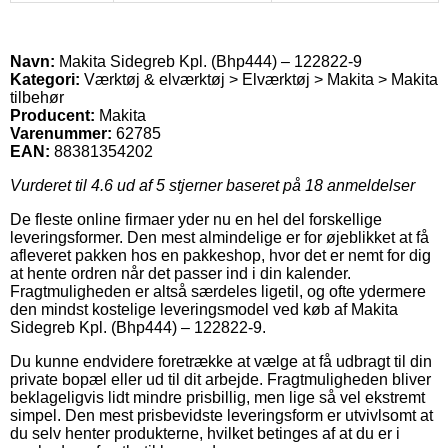
Navn:
Makita Sidegreb Kpl. (Bhp444) – 122822-9
Kategori:
Værktøj & elværktøj > Elværktøj > Makita > Makita
tilbehør
Producent:
Makita
Varenummer:
62785
EAN:
88381354202
Vurderet til
4.6
ud af 5 stjerner baseret på
18
anmeldelser
De fleste online firmaer yder nu en hel del forskellige
leveringsformer. Den mest almindelige er for øjeblikket at få
afleveret pakken hos en pakkeshop, hvor det er nemt for dig
at hente ordren når det passer ind i din kalender.
Fragtmuligheden er altså særdeles ligetil, og ofte ydermere
den mindst kostelige leveringsmodel ved køb af Makita
Sidegreb Kpl. (Bhp444) – 122822-9.
Du kunne endvidere foretrække at vælge at få udbragt til din
private bopæl eller ud til dit arbejde. Fragtmuligheden bliver
beklageligvis lidt mindre prisbillig, men lige så vel ekstremt
simpel. Den mest prisbevidste leveringsform er utvivlsomt at
du selv henter produkterne, hvilket betinges af at du er i