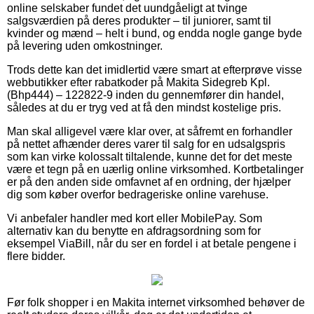
online selskaber fundet det uundgåeligt at tvinge
salgsværdien på deres produkter – til juniorer, samt til
kvinder og mænd – helt i bund, og endda nogle gange byde
på levering uden omkostninger.
Trods dette kan det imidlertid være smart at efterprøve visse
webbutikker efter rabatkoder på Makita Sidegreb Kpl.
(Bhp444) – 122822-9 inden du gennemfører din handel,
således at du er tryg ved at få den mindst kostelige pris.
Man skal alligevel være klar over, at såfremt en forhandler
på nettet afhænder deres varer til salg for en udsalgspris
som kan virke kolossalt tiltalende, kunne det for det meste
være et tegn på en uærlig online virksomhed. Kortbetalinger
er på den anden side omfavnet af en ordning, der hjælper
dig som køber overfor bedrageriske online varehuse.
Vi anbefaler handler med kort eller MobilePay. Som
alternativ kan du benytte en afdragsordning som for
eksempel ViaBill, når du ser en fordel i at betale pengene i
flere bidder.
Før folk shopper i en Makita internet virksomhed behøver de