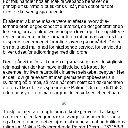
Før folk handler hos en Makita webshop behøver de
principielt skimme e-butikkens vilkår, men det er for det
meste ikke særlig spændende.
Et alternativ kunne måske være at efterse hvorvidt e-
forhandleren er godkendt af e-mærket, da det generelt er en
forsikring om at online webshoppen lever op til de opstillede
regler, udover at online forhandleren rutinemæssigt ses til af
eksperter der er meget fortrolige lovene på området. Det er
en rigtig god mulighed for hjælpende service, for så vidt du
bliver udsat for udfordringer med din ordre.
Dertil går vi ind for at kunden er påpasselig med de vigtigste
retningslinjer der kan have indflydelse på købet, for
eksempel hvilken returpolitik internet selskabet benytter. Her
er det i øvrigt relevant, at man permanent opbevarer sin
kvittering på e-mail, så man når som helst kan dokumentere
ordren af Makita Selvspændende Patron 13mm – 763158-3,
uden hensyn til om man shopper til en voksen eller et barn.
Trustpilot medfører nogle udmærkede genveje til at kigge
nærmere på en længere række øvrige konsumenters tanker
og af den grund er det en hjælp, at du beser online butikkens
ratings af Makita Selvspændende Patron 13mm – 763158-3