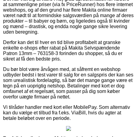
at sammenligne priser (via fx PriceRunner) hos flere internet
webshops, og af den grund har flere Makita online firmaer
været nødt til at formindske salgsværdien på mange af deres
produkter – til babyer og børn, og ligeledes også til kvinder
og mænd – drastisk, og endda nogle gange sikre levering
uden beregning.
Derfor kan det til hver en tid blive profitabelt at granske
enkelte e-shops efter rabat på Makita Selvspændende
Patron 13mm – 763158-3 forinden du shopper, så du er
sikret at få den bedste pris.
Du bør blot være årvågen med, at såfremt en webshop
udbyder bedst i test varer til salg for en salgspris der kan ses
som urealistisk fordelagtig, så bør det mange gange være et
tegn på en uoprigtig netshop. Betalinger med kort er dog
omfavnet af et regelsæt, som passer på dig som køber
overfor uægte firmaer på nettet.
Vi tilråder handler med kort eller MobilePay. Som alternativ
kan du vælge et tilbud fra f.eks. ViaBill, hvis du agter at
betale beløbet over en periode.