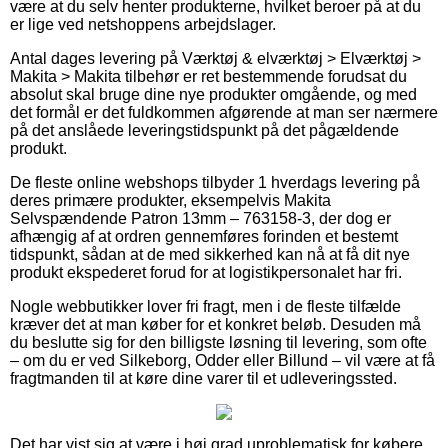
være at du selv henter produkterne, hvilket beroer på at du
er lige ved netshoppens arbejdslager.
Antal dages levering på Værktøj & elværktøj > Elværktøj >
Makita > Makita tilbehør er ret bestemmende forudsat du
absolut skal bruge dine nye produkter omgående, og med
det formål er det fuldkommen afgørende at man ser nærmere
på det anslåede leveringstidspunkt på det pågældende
produkt.
De fleste online webshops tilbyder 1 hverdags levering på
deres primære produkter, eksempelvis Makita
Selvspændende Patron 13mm – 763158-3, der dog er
afhængig af at ordren gennemføres forinden et bestemt
tidspunkt, sådan at de med sikkerhed kan nå at få dit nye
produkt ekspederet forud for at logistikpersonalet har fri.
Nogle webbutikker lover fri fragt, men i de fleste tilfælde
kræver det at man køber for et konkret beløb. Desuden må
du beslutte sig for den billigste løsning til levering, som ofte
– om du er ved Silkeborg, Odder eller Billund – vil være at få
fragtmanden til at køre dine varer til et udleveringssted.
Det har vist sig at være i høj grad uproblematisk for købere