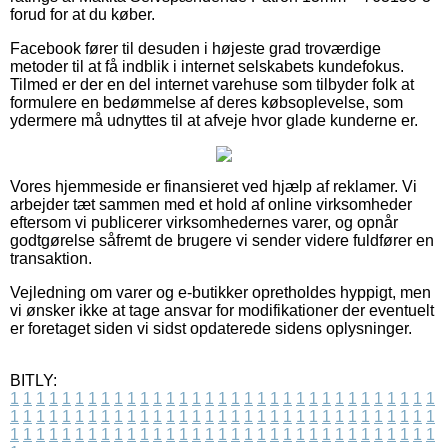
forud for at du køber.
Facebook fører til desuden i højeste grad troværdige
metoder til at få indblik i internet selskabets kundefokus.
Tilmed er der en del internet varehuse som tilbyder folk at
formulere en bedømmelse af deres købsoplevelse, som
ydermere må udnyttes til at afveje hvor glade kunderne er.
Vores hjemmeside er finansieret ved hjælp af reklamer. Vi
arbejder tæt sammen med et hold af online virksomheder
eftersom vi publicerer virksomhedernes varer, og opnår
godtgørelse såfremt de brugere vi sender videre fuldfører en
transaktion.
Vejledning om varer og e-butikker opretholdes hyppigt, men
vi ønsker ikke at tage ansvar for modifikationer der eventuelt
er foretaget siden vi sidst opdaterede sidens oplysninger.
BITLY:
1
1
1
1
1
1
1
1
1
1
1
1
1
1
1
1
1
1
1
1
1
1
1
1
1
1
1
1
1
1
1
1
1
1
1
1
1
1
1
1
1
1
1
1
1
1
1
1
1
1
1
1
1
1
1
1
1
1
1
1
1
1
1
1
1
1
1
1
1
1
1
1
1
1
1
1
1
1
1
1
1
1
1
1
1
1
1
1
1
1
1
1
1
1
1
1
1
1
1