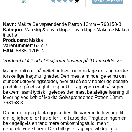
Besøg webshop
Navn:
Makita Selvspændende Patron 13mm – 763158-3
Kategori:
Værktøj & elværktøj > Elværktøj > Makita > Makita
tilbehør
Producent:
Makita
Varenummer:
63557
EAN:
88381170512
Vurderet til
4.7
ud af 5 stjerner baseret på
11
anmeldelser
Mange butikker på nettet udlover nu om dage en lang række
forskellige fragtmuligheder. Den mest almindelige er nu om
stunder udleveringssteder, hvor du så selv henter de bestilte
produkter på et valgfrit tidspunkt. Fragttypen er altså super
bekvem, samt typisk ligeledes den mest betalelige løsning til
levering ved køb af Makita Selvspændende Patron 13mm –
763158-3.
Du burde også planlægge at bestille varerne til levering til
din lejlighed eller hus eller til dit arbejde. Fragtløsningen er
beklageligvis en tand mere omkostningsfuld, men til
gengæld yderst nem. Den billigste fragttype vil dog altid