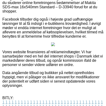
du studerer online forretningens bedømmelser af Makita
SDS-max 16x540mm Standard – D-33940 forud for at du
shopper.
Facebook tilbyder dig også i højeste grad uafhængige
løsninger til at få indsigt i e-butikkens troværdighed. I øvrigt
møder vi endda internet forretninger hvor det er muligt at
aflevere en anmeldelse af købsoplevelsen, hvilket tilmed må
benyttes til at fornemme hvor tilfredse kunderne er.
Vores website finansieres af reklameindtægter. Vi har
samarbejder med en hel del internet shops i Danmark idet vi
markedsfører deres tilbud, og opnår kommission ifald de
personer vi sender videre udfører en ordre.
Data angående tilbud og butikker på nettet opretholdes
hyppigt, men vi påtager os ikke ansvaret for modifikationer
der potentielt er udført siden vi senest opdaterede vores
oplysninger.
BITLY:
1
1
1
1
1
1
1
1
1
1
1
1
1
1
1
1
1
1
1
1
1
1
1
1
1
1
1
1
1
1
1
1
1