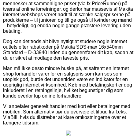
mennesker at sammenligne priser (via fx PriceRunner) på
tværs af online forretninger, og derfor har massevis af Makita
internet webshops været nødt til at sænke salgspriserne på
produkterne – til juniorer, og tillige også til kvinder og mænd
– betydeligt, og endda nogle gange præstere levering uden
betaling.
Dog kan det trods alt blive nyttigt at studere nogle internet
outlets efter rabatkoder på Makita SDS-max 16x540mm
Standard – D-33940 inden du gennemfører dit køb, sådan at
du er sikret at modtage den laveste pris.
Man må ikke desto mindre huske på, at såfremt en internet
shop forhandler varer for en salgspris som kan ses som
utopisk god, burde det undertiden være en indikator for en
uoprigtig internet virksomhed. Køb med betalingskort er dog
inkluderet i en retningslinje, hvilket begunstiger dig som
kunde overfor fup online forhandlere.
Vi anbefaler generelt handler med kort eller betalinger med
mobilen. Som alternativ bør du overveje et tilbud fra f.eks.
ViaBill, hvis du tilstræber at klare omkostningerne over et
længere tidsrum.