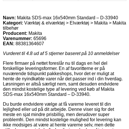
Navn:
Makita SDS-max 16x540mm Standard – D-33940
Kategori:
Værktøj & elværktøj > Elværktøj > Makita > Makita
tilbehør
Producent:
Makita
Varenummer:
65696
EAN:
88381364607
Vurderet til
4.8
ud af 5 stjerner baseret på
10
anmeldelser
Flere firmaer på nettet foreslår nu til dags en hel del
forskellige leveringsformer. En af favoritterne er på
nuværende tidspunkt pakkeshops, hvor det er muligt at
hente de nyindkøbte varer når det passer ind i din hverdag.
Løsningen er altså særligt nem, samt desuden endvidere
den mindst kostelige type af levering ved køb af Makita
SDS-max 16x540mm Standard – D-33940.
Du burde endvidere vælge at få varerne leveret til din
lejlighed eller ud på dit arbejde. Denne viser sig for det
meste en sjat mindre prisbillig, men derudover super
problemfri. Den mindst kostelige mulighed for levering kan
ikke modsiges at være at hente varerne selv, men dette