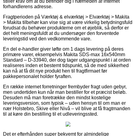
stiller krav om at du befinder dig i nærheden af internet
forhandlerens adresse.
Fragtperioden på Værktøj & elværktøj > Elværktøj > Makita
> Makita tilbehør kan vise sig at være virkelig betydningsfuld
forudsat du behøver produkterne om et øjeblik, så derfor er
det helt meningsfuldt at du undersøger den forventede
leveringstid ved den vedkommende vare.
En del e-handler giver løfte om 1 dags levering på deres
primære varer, eksempelvis Makita SDS-max 16x540mm
Standard – D-33940, der dog tager udgangspunkt i at orden
realiseres inden et bestemt tidspunkt, så de med sikkerhed
kan nå at få dit nye produkt hen til fragtfirmaet før
pakkepersonalet holder fyraften.
En række internet forretninger frembyder fragt uden gebyr,
men undertiden kun når man bestiller for et præcist beløb.
Desuden må man foretrække den mindst kostelige
leveringsversion, som typisk – uden hensyn til om man er
nær Holstebro, Skive eller Nivå – vil blive at få fragtmanden
til at køre din bestilling til et udleveringssted.
Det er efterhånden super bekvemt for almindelige