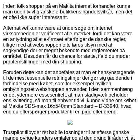
Inden folk shopper på en Makita internet forhandler kunne
man uden tvivl granske e-butikkens handelsvilkår, men det
er ofte ikke super interessant.
Alternativet kunne være at undersøge om internet
virksomheden er verificeret af e-mærket, fordi det kan være
en antydning af at e-firmaet efterfølger de danske regler,
tillige med at webshoppen ofte føres tilsyn med af
sagkyndige der er meget bekendte med reglementet på
området. Desuden får du chance for støtte, ifald du møder
problemstillinger med din shopping.
Foruden dette kan det anbefales at man er hensynstagende
til de mest essentielle retningslinjer der gør sig gældende i
forbindelse med købet, som for eksempel hvilken
ombytningsret webshoppen anvender. I den sammenhæng
er det ydermere essesentielt, at man stadigvæk beholder
ens kvittering, så man til enhver tid vil kunne vidne om købet
af Makita SDS-max 16x540mm Standard – D-33940, hvad
end du efterspørger produkter til en pige eller dreng.
Trustpilot tilbyder ret habile løsninger til at efterse ganske
mange øvrige kunders omtaler og af den grund tilråder vi, at