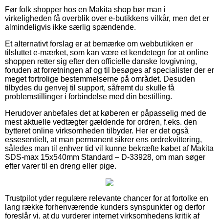
Før folk shopper hos en Makita shop bør man i
virkeligheden få overblik over e-butikkens vilkår, men det er
almindeligvis ikke særlig spændende.
Et alternativt forslag er at bemærke om webbutikken er
tilsluttet e-mærket, som kan være et kendetegn for at online
shoppen retter sig efter den officielle danske lovgivning,
foruden at forretningen af og til besøges af specialister der er
meget fortrolige bestemmelserne på området. Desuden
tilbydes du genvej til support, såfremt du skulle få
problemstillinger i forbindelse med din bestilling.
Herudover anbefales det at køberen er påpasselig med de
mest aktuelle vedtægter gældende for ordren, f.eks. den
bytteret online virksomheden tilbyder. Her er det også
essesentielt, at man permanent sikrer ens ordrekvittering,
således man til enhver tid vil kunne bekræfte købet af Makita
SDS-max 15x540mm Standard – D-33928, om man søger
efter varer til en dreng eller pige.
Trustpilot yder regulære relevante chancer for at fortolke en
lang række forhenværende kunders synspunkter og derfor
foreslår vi, at du vurderer internet virksomhedens kritik af