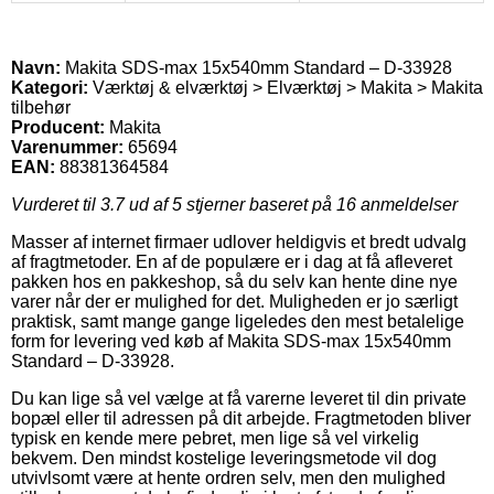
Navn:
Makita SDS-max 15x540mm Standard – D-33928
Kategori:
Værktøj & elværktøj > Elværktøj > Makita > Makita
tilbehør
Producent:
Makita
Varenummer:
65694
EAN:
88381364584
Vurderet til
3.7
ud af 5 stjerner baseret på
16
anmeldelser
Masser af internet firmaer udlover heldigvis et bredt udvalg
af fragtmetoder. En af de populære er i dag at få afleveret
pakken hos en pakkeshop, så du selv kan hente dine nye
varer når der er mulighed for det. Muligheden er jo særligt
praktisk, samt mange gange ligeledes den mest betalelige
form for levering ved køb af Makita SDS-max 15x540mm
Standard – D-33928.
Du kan lige så vel vælge at få varerne leveret til din private
bopæl eller til adressen på dit arbejde. Fragtmetoden bliver
typisk en kende mere pebret, men lige så vel virkelig
bekvem. Den mindst kostelige leveringsmetode vil dog
utvivlsomt være at hente ordren selv, men den mulighed