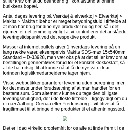
stiller krav om at du befinder dig i kort afstand af online
butikkens bopæl.
Antal dages levering på Værktøj & elværktøj > Elværktøj >
Makita > Makita tilbehør er meget betydningsfuld i tilfælde af
at man har brug for dine nye produkter nu og her, så i det
øjemed er det temmelig vigtigt at vi kontrollerer det anslåede
leveringstidspunkt ved det respektive produkt.
Masser af internet outlets giver 1 hverdags levering på en
lang række varer, eksempelvis Makita SDS-max 15x540mm
Standard – D-33928, men vær obs på at det stiller krav om at
bestillingen gennemføres forud for et konkret klokkeslæt, så
at de har udsigt til at kunne nå at få de nye varer klar
forinden logistikmedarbejderne tager hjem.
Visse webbutikker garanterer levering uden beregning, men
for det meste under forudsætning af at man handler for en
bestemt sum. Som alternativ kunne du tage den billigste
leveringsmulighed, der i de fleste tilfælde – ligegyldigt om du
er nær Aalborg, Grenaa eller Fredensborg – vil blive at få
fragtfirmaet til at bringe dine produkter til et afhentningssted.
Det er i dag virkelig problemfrit for os alle at finde frem til de