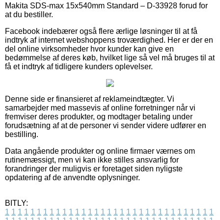
Makita SDS-max 15x540mm Standard – D-33928 forud for
at du bestiller.
Facebook indebærer også flere ærlige løsninger til at få
indtryk af internet webshoppens troværdighed. Her er der en
del online virksomheder hvor kunder kan give en
bedømmelse af deres køb, hvilket lige så vel må bruges til at
få et indtryk af tidligere kunders oplevelser.
Denne side er finansieret af reklameindtægter. Vi
samarbejder med massevis af online forretninger når vi
fremviser deres produkter, og modtager betaling under
forudsætning af at de personer vi sender videre udfører en
bestilling.
Data angående produkter og online firmaer værnes om
rutinemæssigt, men vi kan ikke stilles ansvarlig for
forandringer der muligvis er foretaget siden nyligste
opdatering af de anvendte oplysninger.
BITLY:
1
1
1
1
1
1
1
1
1
1
1
1
1
1
1
1
1
1
1
1
1
1
1
1
1
1
1
1
1
1
1
1
1