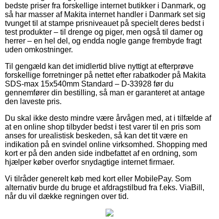
bedste priser fra forskellige internet butikker i Danmark, og
så har masser af Makita internet handler i Danmark set sig
tvunget til at stampe prisniveauet på specielt deres bedst i
test produkter – til drenge og piger, men også til damer og
herrer – en hel del, og endda nogle gange frembyde fragt
uden omkostninger.
Til gengæld kan det imidlertid blive nyttigt at efterprøve
forskellige forretninger på nettet efter rabatkoder på Makita
SDS-max 15x540mm Standard – D-33928 før du
gennemfører din bestilling, så man er garanteret at antage
den laveste pris.
Du skal ikke desto mindre være årvågen med, at i tilfælde af
at en online shop tilbyder bedst i test varer til en pris som
anses for urealistisk beskeden, så kan det tit være en
indikation på en svindel online virksomhed. Shopping med
kort er på den anden side indbefattet af en ordning, som
hjælper køber overfor snydagtige internet firmaer.
Vi tilråder generelt køb med kort eller MobilePay. Som
alternativ burde du bruge et afdragstilbud fra f.eks. ViaBill,
når du vil dække regningen over tid.