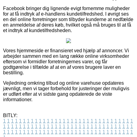
Facebook bringer dig lignende evigt fornemme muligheder
for at få indtryk af e-handlens kundetilfredshed. I øvrigt ses
en del online forretninger som tilbyder kunderne at nedfælde
en anmeldelse af deres køb, hvilket også må bruges til at få
et indtryk af kundetilfredsheden.
Vores hjemmeside er finansieret ved hjælp af annoncer. Vi
arbejder sammen med en lang række online virksomheder
eftersom vi formidler forretningernes varer, og får
godtgørelse i tilfælde af at en af vores brugere laver en
bestilling.
Vejledning omkring tilbud og online varehuse opdateres
jævnligt, men vi tager forbehold for justeringer der muligvis
er udført efter at vi sidste gang opdaterede de viste
informationer.
BITLY:
1
1
1
1
1
1
1
1
1
1
1
1
1
1
1
1
1
1
1
1
1
1
1
1
1
1
1
1
1
1
1
1
1
1
1
1
1
1
1
1
1
1
1
1
1
1
1
1
1
1
1
1
1
1
1
1
1
1
1
1
1
1
1
1
1
1
1
1
1
1
1
1
1
1
1
1
1
1
1
1
1
1
1
1
1
1
1
1
1
1
1
1
1
1
1
1
1
1
1