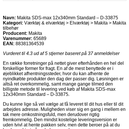
Navn:
Makita SDS-max 12x340mm Standard – D-33875
Kategori:
Værktøj & elværktøj > Elværktøj > Makita > Makita
tilbehør
Producent:
Makita
Varenummer:
65689
EAN:
88381364539
Vurderet til
4.3
ud af 5 stjerner baseret på
37
anmeldelser
En række forretninger på nettet giver efterhånden en hel del
forskellige former for fragt. En af de mest benyttede er i
øjeblikket afhentningssteder, hvor du kan afhente de
nyindkøbte produkter den dag der passer dig. Løsningen er
altså ret overkommelig, samt mange gange tilmed den
billigste metode til levering ved køb af Makita SDS-max
12x340mm Standard – D-33875.
Du kunne lige så vel vælge at få leveret til dit hus eller til dit
arbejdes adresse. Muligheden viser sig en gang i mellem en
tak mere omkostningsfuld, men derudover rigtig
fremkommelig. Den mindst kostelige leveringsversion er
uden tvivl at hente pakken selv, men dette beroer på at du