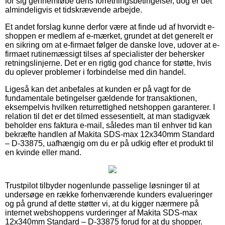
for sig gennemløbe dens forretningsbetingelser, dog er det
almindeligvis et tidskrævende arbejde.
Et andet forslag kunne derfor være at finde ud af hvorvidt e-
shoppen er medlem af e-mærket, grundet at det generelt er
en sikring om at e-firmaet følger de danske love, udover at e-
firmaet rutinemæssigt tilses af specialister der behersker
retningslinjerne. Det er en rigtig god chance for støtte, hvis
du oplever problemer i forbindelse med din handel.
Ligeså kan det anbefales at kunden er på vagt for de
fundamentale betingelser gældende for transaktionen,
eksempelvis hvilken returrettighed netshoppen garanterer. I
relation til det er det tilmed essesentielt, at man stadigvæk
beholder ens faktura e-mail, således man til enhver tid kan
bekræfte handlen af Makita SDS-max 12x340mm Standard
– D-33875, uafhængig om du er på udkig efter et produkt til
en kvinde eller mand.
Trustpilot tilbyder nogenlunde passelige løsninger til at
undersøge en række forhenværende kunders evalueringer
og på grund af dette støtter vi, at du kigger nærmere på
internet webshoppens vurderinger af Makita SDS-max
12x340mm Standard – D-33875 forud for at du shopper.