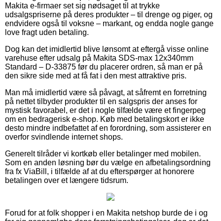
Makita e-firmaer set sig nødsaget til at trykke
udsalgspriserne på deres produkter – til drenge og piger, og
endvidere også til voksne – markant, og endda nogle gange
love fragt uden betaling.
Dog kan det imidlertid blive lønsomt at eftergå visse online
varehuse efter udsalg på Makita SDS-max 12x340mm
Standard – D-33875 før du placerer ordren, så man er på
den sikre side med at få fat i den mest attraktive pris.
Man må imidlertid være så påvagt, at såfremt en forretning
på nettet tilbyder produkter til en salgspris der anses for
mystisk favorabel, er det i nogle tilfælde være et fingerpeg
om en bedragerisk e-shop. Køb med betalingskort er ikke
desto mindre indbefattet af en forordning, som assisterer en
overfor svindlende internet shops.
Generelt tilråder vi kortkøb eller betalinger med mobilen.
Som en anden løsning bør du vælge en afbetalingsordning
fra fx ViaBill, i tilfælde af at du efterspørger at honorere
betalingen over et længere tidsrum.
Forud for at folk shopper i en Makita netshop burde de i og