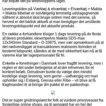
har bopæl tæt på webshoppens lager.
Leveringstiden på Værktøj & elværktøj > Elværktøj > Makita
> Makita tilbehør er selvfølgelig temmelig udslagsgivende
såfremt vi absolut skal bruge ordren med det samme, så
herved er det faktisk aktuelt at man besigtiger det anslåede
leveringstidspunkt ved det aktuelle produkt.
En række e-forhandlere tilsiger 1 dags levering på de fleste
af deres produkter, eksempelvis Makita SDS-max
12x340mm Standard – D-33875, men vær opmærksom på at
det nødvendiggør at transaktionen realiseres forinden et
bestemt tidspunkt, således at de med sikkerhed kan nå at få
varerne klar før lagerpersonalet får fri.
Enkelte e-forretninger i Danmark lover fragtfri levering, men i
reglen er det under betingelse af at der erhverves for et
konkret beløb. Derudover burde du vælge den mindst
kostelige slags levering, som gerne – uafhængig om man
opholder sig i Esbjerg, Grenaa eller Ribe – vil blive at få
fragtmanden til at bringe din pakke til en pakkeshop.
Det er super gnidningsløst for folk at vurdere prisniveauet fra
forskellige online shops, og til gengæld har en hel del