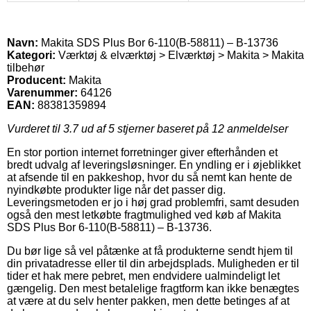
Navn:
Makita SDS Plus Bor 6-110(B-58811) – B-13736
Kategori:
Værktøj & elværktøj > Elværktøj > Makita > Makita
tilbehør
Producent:
Makita
Varenummer:
64126
EAN:
88381359894
Vurderet til
3.7
ud af 5 stjerner baseret på
12
anmeldelser
En stor portion internet forretninger giver efterhånden et
bredt udvalg af leveringsløsninger. En yndling er i øjeblikket
at afsende til en pakkeshop, hvor du så nemt kan hente de
nyindkøbte produkter lige når det passer dig.
Leveringsmetoden er jo i høj grad problemfri, samt desuden
også den mest letkøbte fragtmulighed ved køb af Makita
SDS Plus Bor 6-110(B-58811) – B-13736.
Du bør lige så vel påtænke at få produkterne sendt hjem til
din privatadresse eller til din arbejdsplads. Muligheden er til
tider et hak mere pebret, men endvidere ualmindeligt let
gængelig. Den mest betalelige fragtform kan ikke benægtes
at være at du selv henter pakken, men dette betinges af at