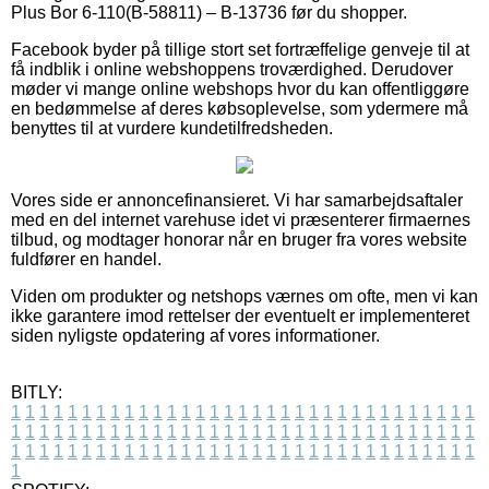
Plus Bor 6-110(B-58811) – B-13736 før du shopper.
Facebook byder på tillige stort set fortræffelige genveje til at
få indblik i online webshoppens troværdighed. Derudover
møder vi mange online webshops hvor du kan offentliggøre
en bedømmelse af deres købsoplevelse, som ydermere må
benyttes til at vurdere kundetilfredsheden.
Vores side er annoncefinansieret. Vi har samarbejdsaftaler
med en del internet varehuse idet vi præsenterer firmaernes
tilbud, og modtager honorar når en bruger fra vores website
fuldfører en handel.
Viden om produkter og netshops værnes om ofte, men vi kan
ikke garantere imod rettelser der eventuelt er implementeret
siden nyligste opdatering af vores informationer.
BITLY:
1
1
1
1
1
1
1
1
1
1
1
1
1
1
1
1
1
1
1
1
1
1
1
1
1
1
1
1
1
1
1
1
1
1
1
1
1
1
1
1
1
1
1
1
1
1
1
1
1
1
1
1
1
1
1
1
1
1
1
1
1
1
1
1
1
1
1
1
1
1
1
1
1
1
1
1
1
1
1
1
1
1
1
1
1
1
1
1
1
1
1
1
1
1
1
1
1
1
1
1