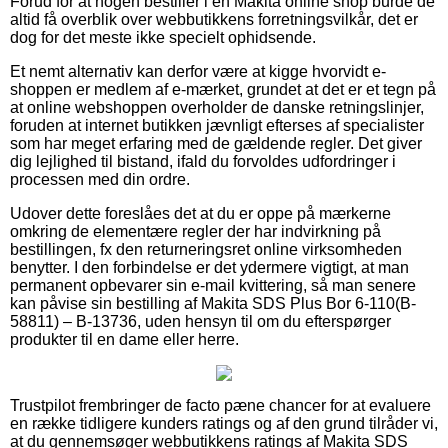
Forud for at nogen bestiller i en Makita online shop burde de
altid få overblik over webbutikkens forretningsvilkår, det er
dog for det meste ikke specielt ophidsende.
Et nemt alternativ kan derfor være at kigge hvorvidt e-
shoppen er medlem af e-mærket, grundet at det er et tegn på
at online webshoppen overholder de danske retningslinjer,
foruden at internet butikken jævnligt efterses af specialister
som har meget erfaring med de gældende regler. Det giver
dig lejlighed til bistand, ifald du forvoldes udfordringer i
processen med din ordre.
Udover dette foreslåes det at du er oppe på mærkerne
omkring de elementære regler der har indvirkning på
bestillingen, fx den returneringsret online virksomheden
benytter. I den forbindelse er det ydermere vigtigt, at man
permanent opbevarer sin e-mail kvittering, så man senere
kan påvise sin bestilling af Makita SDS Plus Bor 6-110(B-
58811) – B-13736, uden hensyn til om du efterspørger
produkter til en dame eller herre.
Trustpilot frembringer de facto pæne chancer for at evaluere
en række tidligere kunders ratings og af den grund tilråder vi,
at du gennemsøger webbutikkens ratings af Makita SDS