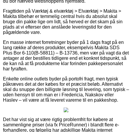
du bor nærved webshoppens hjemsted.
Fragttiden på Værktøj & elværktøj > Elværktøj > Makita >
Makita tilbehør er temmelig central hvis du absolut skal
bruge din pakke lige om lidt, så herved er det skam på sin
plads at vi efterser den anslåede leveringstid for den
pågældende vare.
En masse internet forretninger byder på 1 dags fragt på en
lang række af deres produkter, eksempelvis Makita SDS
Plus Bor 6-110(B-58811) – B-13736, men vær på vagt da det
antager at der bestilles tidligere end et konkret tidspunkt, så
de kan nå at få produkterne klar forinden pakkepersonalet
har fyraften.
Enkelte online outlets byder på portofri fragt, men typisk
påkræves det at der købes for et præcist beløb. Alternativt
skal du snuppe den billigste løsning til levering, som typisk –
uden hensyn til om man er i Fredericia, Nakskov eller
Haslev – vil være at få leveret varerne til en pakkeshop.
Det har vist sig at være rigtig problemfrit for købere at
sammenligne priser (via fx PriceRunner) i blandt flere e-
forhandlere, og følgelig har adskillige Makita internet