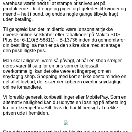
varehuse været nødt til at stampe prisniveauet på
produkterne – til drenge og piger, og ligeledes til kvinder og
mænd – helt i bund, og endda nogle gange tilbyde fragt
uden betaling.
Til gengæld kan det imidlertid være lønsomt at tjekke
diverse online selskaber efter rabatkoder på Makita SDS
Plus Bor 6-110(B-58811) – B-13736 inden du gennemfører
din bestilling, så man er på den sikre side med at antage
den prisbilligste pris.
Man skal alligevel være så påvagt, at når en shop sælger
deres varer til salg for en pris som er kolossalt
overkommelig, kan det ofte være et fingerpeg om en
snydagtig shop. Shopping med kort er ikke desto mindre en
del af et lovbud, der skærmer køberen overfor snydagtige
online forhandlere.
Vi foreslår generelt kortbestillinger eller MobilePay. Som en
alternativ mulighed kan du udnytte en løsning på afbetaling
fra for eksempel ViaBill, hvis du har til hensigt at dække
prisen ude i fremtiden.