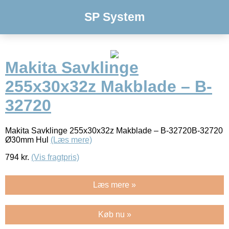
SP System
Makita Savklinge
255x30x32z Makblade – B-
32720
Makita Savklinge 255x30x32z Makblade – B-32720B-32720
Ø30mm Hul
(Læs mere)
794
kr.
(Vis fragtpris)
Læs mere »
Køb nu »