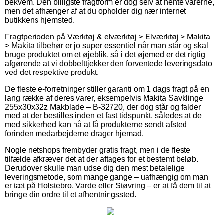
bekvem. Den billigste fragtform er dog selv at hente varerne,
men det afhænger af at du opholder dig nær internet
butikkens hjemsted.
Fragtperioden på Værktøj & elværktøj > Elværktøj > Makita
> Makita tilbehør er jo super essentiel når man står og skal
bruge produktet om et øjeblik, så i det øjemed er det rigtig
afgørende at vi dobbelttjekker den forventede leveringsdato
ved det respektive produkt.
De fleste e-forretninger stiller garanti om 1 dags fragt på en
lang række af deres varer, eksempelvis Makita Savklinge
255x30x32z Makblade – B-32720, der dog står og falder
med at der bestilles inden et fast tidspunkt, således at de
med sikkerhed kan nå at få produkterne sendt afsted
forinden medarbejderne drager hjemad.
Nogle netshops frembyder gratis fragt, men i de fleste
tilfælde afkræver det at der aftages for et bestemt beløb.
Derudover skulle man udse dig den mest betalelige
leveringsmetode, som mange gange – uafhængig om man
er tæt på Holstebro, Varde eller Støvring – er at få dem til at
bringe din ordre til et afhentningssted.