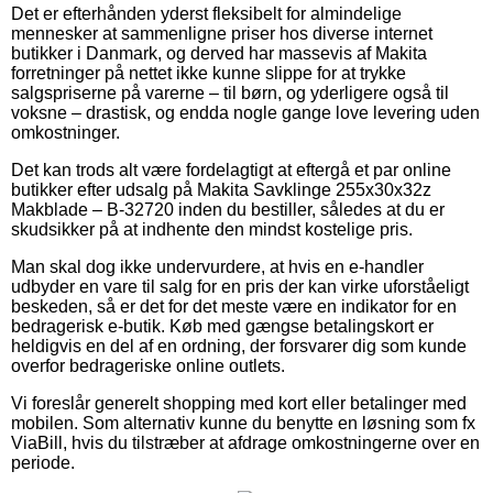
Det er efterhånden yderst fleksibelt for almindelige
mennesker at sammenligne priser hos diverse internet
butikker i Danmark, og derved har massevis af Makita
forretninger på nettet ikke kunne slippe for at trykke
salgspriserne på varerne – til børn, og yderligere også til
voksne – drastisk, og endda nogle gange love levering uden
omkostninger.
Det kan trods alt være fordelagtigt at eftergå et par online
butikker efter udsalg på Makita Savklinge 255x30x32z
Makblade – B-32720 inden du bestiller, således at du er
skudsikker på at indhente den mindst kostelige pris.
Man skal dog ikke undervurdere, at hvis en e-handler
udbyder en vare til salg for en pris der kan virke uforståeligt
beskeden, så er det for det meste være en indikator for en
bedragerisk e-butik. Køb med gængse betalingskort er
heldigvis en del af en ordning, der forsvarer dig som kunde
overfor bedrageriske online outlets.
Vi foreslår generelt shopping med kort eller betalinger med
mobilen. Som alternativ kunne du benytte en løsning som fx
ViaBill, hvis du tilstræber at afdrage omkostningerne over en
periode.