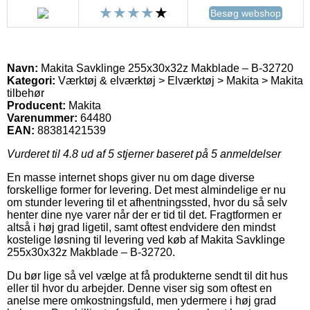
Besøg webshop
Navn:
Makita Savklinge 255x30x32z Makblade – B-32720
Kategori:
Værktøj & elværktøj > Elværktøj > Makita > Makita
tilbehør
Producent:
Makita
Varenummer:
64480
EAN:
88381421539
Vurderet til
4.8
ud af 5 stjerner baseret på
5
anmeldelser
En masse internet shops giver nu om dage diverse
forskellige former for levering. Det mest almindelige er nu
om stunder levering til et afhentningssted, hvor du så selv
henter dine nye varer når der er tid til det. Fragtformen er
altså i høj grad ligetil, samt oftest endvidere den mindst
kostelige løsning til levering ved køb af Makita Savklinge
255x30x32z Makblade – B-32720.
Du bør lige så vel vælge at få produkterne sendt til dit hus
eller til hvor du arbejder. Denne viser sig som oftest en
anelse mere omkostningsfuld, men ydermere i høj grad