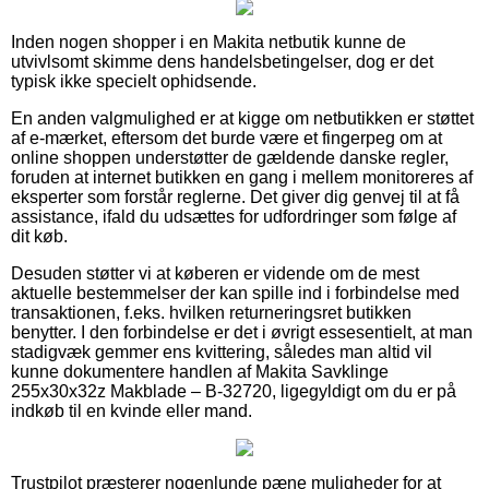
Inden nogen shopper i en Makita netbutik kunne de
utvivlsomt skimme dens handelsbetingelser, dog er det
typisk ikke specielt ophidsende.
En anden valgmulighed er at kigge om netbutikken er støttet
af e-mærket, eftersom det burde være et fingerpeg om at
online shoppen understøtter de gældende danske regler,
foruden at internet butikken en gang i mellem monitoreres af
eksperter som forstår reglerne. Det giver dig genvej til at få
assistance, ifald du udsættes for udfordringer som følge af
dit køb.
Desuden støtter vi at køberen er vidende om de mest
aktuelle bestemmelser der kan spille ind i forbindelse med
transaktionen, f.eks. hvilken returneringsret butikken
benytter. I den forbindelse er det i øvrigt essesentielt, at man
stadigvæk gemmer ens kvittering, således man altid vil
kunne dokumentere handlen af Makita Savklinge
255x30x32z Makblade – B-32720, ligegyldigt om du er på
indkøb til en kvinde eller mand.
Trustpilot præsterer nogenlunde pæne muligheder for at