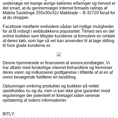
undersøge ret mange øvrige køberes erfaringer og herved er
det smart, at du gennemsøger internet firmaets ratings af
Makita Savklinge 255x30x32z Makblade – B-32720 forud for
at du shopper.
Facebook medfører endvidere sådan set nyttige muligheder
for at få indsigt i webbutikkens popularitet. Tilmed ses en del
online butikker som tilbyder kunderne at formulere en omtale
af deres køb, som lige så vel kan anvendes til at tage stilling
til hvor glade kunderne er.
Denne hjemmeside er finansieret af annonceindtægter. Vi
har aftaler med forskellige internet forhandlere og fremviser
deres varer, og indkasserer godtgørelse i tilfælde af at en af
vores besøgende fuldfører en bestilling.
Oplysninger omkring produkter og butikker på nettet
opretholdes nu og da, men vi kan ikke give garantier imod
reguleringer der potentielt er foretaget siden seneste
opdatering af sidens informationer.
BITLY: