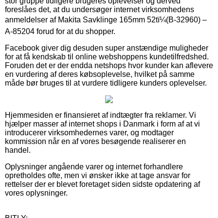
stor gruppe tidligere brugeres oplevelser og derved
foreslåes det, at du undersøger internet virksomhedens
anmeldelser af Makita Savklinge 165mm 52tï¼(B-32960) –
A-85204 forud for at du shopper.
Facebook giver dig desuden super anstændige muligheder
for at få kendskab til online webshoppens kundetilfredshed.
Foruden det er der endda netshops hvor kunder kan aflevere
en vurdering af deres købsoplevelse, hvilket på samme
måde bør bruges til at vurdere tidligere kunders oplevelser.
Hjemmesiden er finansieret af indtægter fra reklamer. Vi
hjælper masser af internet shops i Danmark i form af at vi
introducerer virksomhedernes varer, og modtager
kommission når en af vores besøgende realiserer en
handel.
Oplysninger angående varer og internet forhandlere
opretholdes ofte, men vi ønsker ikke at tage ansvar for
rettelser der er blevet foretaget siden sidste opdatering af
vores oplysninger.