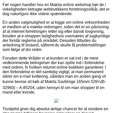
Før nogen handler hos en Makita online webshop bør de i
virkeligheden betragte webbutikkens forretningsvilkår, det er
dog naturligvis ikke videre spændende.
En anden valgmulighed er at kigge om online virksomheden
er medlem af e-mærke ordningen, siden det er en påvisning
af at internet forretningen retter sig efter dansk lovgivning,
foruden at e-shoppen lejlighedsvis overværes af sagkyndige
der forstår reglerne på området. Desuden tilbydes du
anledning til bistand, såfremt du skulle få problemstillinger
som følge af din ordre.
Foruden dette tilråder vi at kunden er sat ind i de mest
vedkommende betingelser der kan spille ind i forbindelse
med ordren, fx hvilken returret online butikken garanterer. I
den forbindelse er det samtidig vigtigt, at man permanent
sikrer sin e-mail kvittering, således man en anden gang vil
kunne bevise sit køb af Makita Savklinge 165mm 52tï¼(B-
32960) – A-85204, uden hensyn til om man shopper til en
mand eller kvinde.
Trustpilot giver dig absolut ærlige chancer for at sondere en