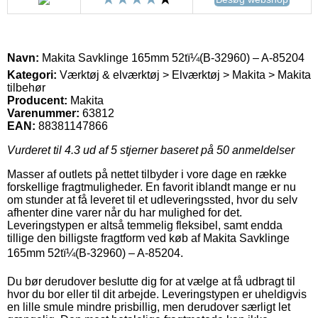
Navn:
Makita Savklinge 165mm 52tï¼(B-32960) – A-85204
Kategori:
Værktøj & elværktøj > Elværktøj > Makita > Makita
tilbehør
Producent:
Makita
Varenummer:
63812
EAN:
88381147866
Vurderet til
4.3
ud af 5 stjerner baseret på
50
anmeldelser
Masser af outlets på nettet tilbyder i vore dage en række
forskellige fragtmuligheder. En favorit iblandt mange er nu
om stunder at få leveret til et udleveringssted, hvor du selv
afhenter dine varer når du har mulighed for det.
Leveringstypen er altså temmelig fleksibel, samt endda
tillige den billigste fragtform ved køb af Makita Savklinge
165mm 52tï¼(B-32960) – A-85204.
Du bør derudover beslutte dig for at vælge at få udbragt til
hvor du bor eller til dit arbejde. Leveringstypen er uheldigvis
en lille smule mindre prisbillig, men derudover særligt let