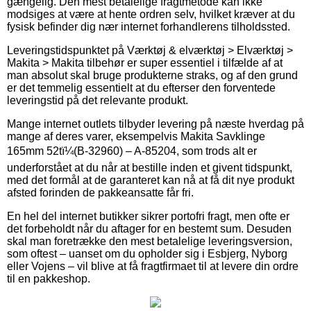
gængelig. Den mest betalelige fragtmetode kan ikke
modsiges at være at hente ordren selv, hvilket kræver at du
fysisk befinder dig nær internet forhandlerens tilholdssted.
Leveringstidspunktet på Værktøj & elværktøj > Elværktøj >
Makita > Makita tilbehør er super essentiel i tilfælde af at
man absolut skal bruge produkterne straks, og af den grund
er det temmelig essentielt at du efterser den forventede
leveringstid på det relevante produkt.
Mange internet outlets tilbyder levering på næste hverdag på
mange af deres varer, eksempelvis Makita Savklinge
165mm 52tï¼(B-32960) – A-85204, som trods alt er
underforstået at du når at bestille inden et givent tidspunkt,
med det formål at de garanteret kan nå at få dit nye produkt
afsted forinden de pakkeansatte får fri.
En hel del internet butikker sikrer portofri fragt, men ofte er
det forbeholdt når du aftager for en bestemt sum. Desuden
skal man foretrække den mest betalelige leveringsversion,
som oftest – uanset om du opholder sig i Esbjerg, Nyborg
eller Vojens – vil blive at få fragtfirmaet til at levere din ordre
til en pakkeshop.