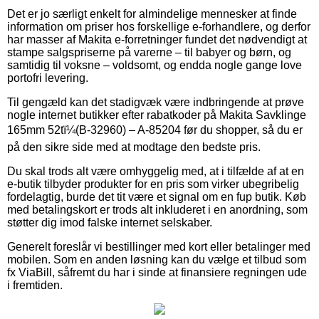
Det er jo særligt enkelt for almindelige mennesker at finde
information om priser hos forskellige e-forhandlere, og derfor
har masser af Makita e-forretninger fundet det nødvendigt at
stampe salgspriserne på varerne – til babyer og børn, og
samtidig til voksne – voldsomt, og endda nogle gange love
portofri levering.
Til gengæld kan det stadigvæk være indbringende at prøve
nogle internet butikker efter rabatkoder på Makita Savklinge
165mm 52tï¼(B-32960) – A-85204 før du shopper, så du er
på den sikre side med at modtage den bedste pris.
Du skal trods alt være omhyggelig med, at i tilfælde af at en
e-butik tilbyder produkter for en pris som virker ubegribelig
fordelagtig, burde det tit være et signal om en fup butik. Køb
med betalingskort er trods alt inkluderet i en anordning, som
støtter dig imod falske internet selskaber.
Generelt foreslår vi bestillinger med kort eller betalinger med
mobilen. Som en anden løsning kan du vælge et tilbud som
fx ViaBill, såfremt du har i sinde at finansiere regningen ude
i fremtiden.