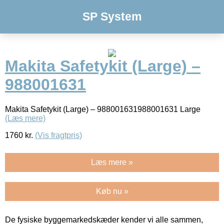
SP System
Makita Safetykit (Large) –
988001631
Makita Safetykit (Large) – 988001631988001631 Large
(Læs mere)
1760
kr.
(Vis fragtpris)
Læs mere »
Køb nu »
De fysiske byggemarkedskæder kender vi alle sammen,