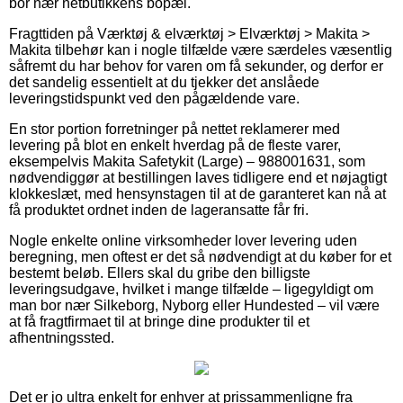
bor nær netbutikkens bopæl.
Fragttiden på Værktøj & elværktøj > Elværktøj > Makita >
Makita tilbehør kan i nogle tilfælde være særdeles væsentlig
såfremt du har behov for varen om få sekunder, og derfor er
det sandelig essentielt at du tjekker det anslåede
leveringstidspunkt ved den pågældende vare.
En stor portion forretninger på nettet reklamerer med
levering på blot en enkelt hverdag på de fleste varer,
eksempelvis Makita Safetykit (Large) – 988001631, som
nødvendiggør at bestillingen laves tidligere end et nøjagtigt
klokkeslæt, med hensynstagen til at de garanteret kan nå at
få produktet ordnet inden de lageransatte får fri.
Nogle enkelte online virksomheder lover levering uden
beregning, men oftest er det så nødvendigt at du køber for et
bestemt beløb. Ellers skal du gribe den billigste
leveringsudgave, hvilket i mange tilfælde – ligegyldigt om
man bor nær Silkeborg, Nyborg eller Hundested – vil være
at få fragtfirmaet til at bringe dine produkter til et
afhentningssted.
Det er jo ultra enkelt for enhver at prissammenligne fra