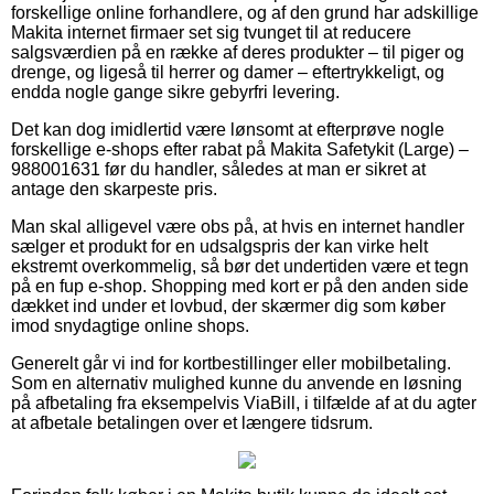
forskellige online forhandlere, og af den grund har adskillige
Makita internet firmaer set sig tvunget til at reducere
salgsværdien på en række af deres produkter – til piger og
drenge, og ligeså til herrer og damer – eftertrykkeligt, og
endda nogle gange sikre gebyrfri levering.
Det kan dog imidlertid være lønsomt at efterprøve nogle
forskellige e-shops efter rabat på Makita Safetykit (Large) –
988001631 før du handler, således at man er sikret at
antage den skarpeste pris.
Man skal alligevel være obs på, at hvis en internet handler
sælger et produkt for en udsalgspris der kan virke helt
ekstremt overkommelig, så bør det undertiden være et tegn
på en fup e-shop. Shopping med kort er på den anden side
dækket ind under et lovbud, der skærmer dig som køber
imod snydagtige online shops.
Generelt går vi ind for kortbestillinger eller mobilbetaling.
Som en alternativ mulighed kunne du anvende en løsning
på afbetaling fra eksempelvis ViaBill, i tilfælde af at du agter
at afbetale betalingen over et længere tidsrum.