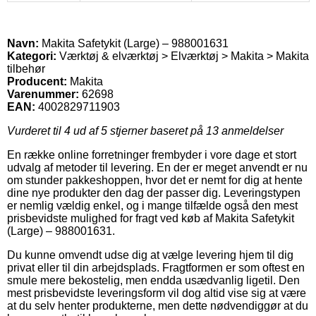
Navn:
Makita Safetykit (Large) – 988001631
Kategori:
Værktøj & elværktøj > Elværktøj > Makita > Makita
tilbehør
Producent:
Makita
Varenummer:
62698
EAN:
4002829711903
Vurderet til
4
ud af 5 stjerner baseret på
13
anmeldelser
En række online forretninger frembyder i vore dage et stort
udvalg af metoder til levering. En der er meget anvendt er nu
om stunder pakkeshoppen, hvor det er nemt for dig at hente
dine nye produkter den dag der passer dig. Leveringstypen
er nemlig vældig enkel, og i mange tilfælde også den mest
prisbevidste mulighed for fragt ved køb af Makita Safetykit
(Large) – 988001631.
Du kunne omvendt udse dig at vælge levering hjem til dig
privat eller til din arbejdsplads. Fragtformen er som oftest en
smule mere bekostelig, men endda usædvanlig ligetil. Den
mest prisbevidste leveringsform vil dog altid vise sig at være
at du selv henter produkterne, men dette nødvendiggør at du