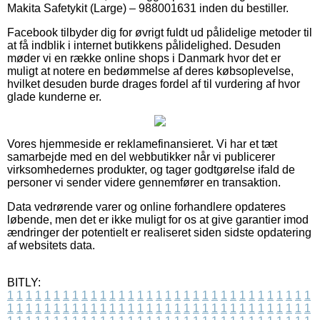
Makita Safetykit (Large) – 988001631 inden du bestiller.
Facebook tilbyder dig for øvrigt fuldt ud pålidelige metoder til
at få indblik i internet butikkens pålidelighed. Desuden
møder vi en række online shops i Danmark hvor det er
muligt at notere en bedømmelse af deres købsoplevelse,
hvilket desuden burde drages fordel af til vurdering af hvor
glade kunderne er.
Vores hjemmeside er reklamefinansieret. Vi har et tæt
samarbejde med en del webbutikker når vi publicerer
virksomhedernes produkter, og tager godtgørelse ifald de
personer vi sender videre gennemfører en transaktion.
Data vedrørende varer og online forhandlere opdateres
løbende, men det er ikke muligt for os at give garantier imod
ændringer der potentielt er realiseret siden sidste opdatering
af websitets data.
BITLY:
1
1
1
1
1
1
1
1
1
1
1
1
1
1
1
1
1
1
1
1
1
1
1
1
1
1
1
1
1
1
1
1
1
1
1
1
1
1
1
1
1
1
1
1
1
1
1
1
1
1
1
1
1
1
1
1
1
1
1
1
1
1
1
1
1
1