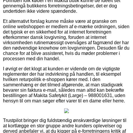
Forinden folk køber i en Makita butik kunne de ideelt set
gennemgå butikkens forretningsbetingelser, det er dog
undertiden ikke videre spændende.
Et alternativt forslag kunne måske være at granske om
online webshoppen er medlem af e-mærke ordningen, siden
det typisk er en sikkerhed for at internet forretningen
efterkommer dansk lovgivning, foruden at internet
virksomheden rutinemæssigt overvåges af fagmænd der har
den nødvendige knowhow om lovgivningen. Desuden får du
chance for at blive assisteret, hvis du møder problemer i
processen med din handel.
I øvrigt er det klogt at kunden er vidende om de vigtigste
reglementer der har indvirkning på handlen, til eksempel
hvilken returpolitik e-shoppen kører med. I den
sammenhæng er det tilmed afgørende, at man stadigvæk
bevarer sin faktura e-mail, således man altid kan bekræfte
bestillingen af Makita Safetykit (Large) – 988001631, uden
hensyn til om man søger efter varer til en dame eller herre.
Trustpilot bringer dig fuldstændig ønskværdige løsninger til
at kortlægge en stor gruppe andre kunders oplevelser og
derved anbefaler vi, at du kigger på e-forretningens kritik af