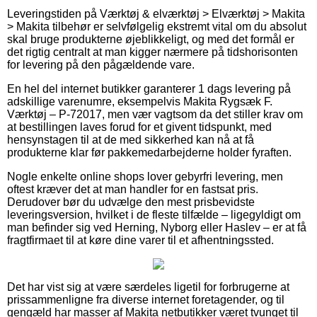
Leveringstiden på Værktøj & elværktøj > Elværktøj > Makita
> Makita tilbehør er selvfølgelig ekstremt vital om du absolut
skal bruge produkterne øjeblikkeligt, og med det formål er
det rigtig centralt at man kigger nærmere på tidshorisonten
for levering på den pågældende vare.
En hel del internet butikker garanterer 1 dags levering på
adskillige varenumre, eksempelvis Makita Rygsæk F.
Værktøj – P-72017, men vær vagtsom da det stiller krav om
at bestillingen laves forud for et givent tidspunkt, med
hensynstagen til at de med sikkerhed kan nå at få
produkterne klar før pakkemedarbejderne holder fyraften.
Nogle enkelte online shops lover gebyrfri levering, men
oftest kræver det at man handler for en fastsat pris.
Derudover bør du udvælge den mest prisbevidste
leveringsversion, hvilket i de fleste tilfælde – ligegyldigt om
man befinder sig ved Herning, Nyborg eller Haslev – er at få
fragtfirmaet til at køre dine varer til et afhentningssted.
Det har vist sig at være særdeles ligetil for forbrugerne at
prissammenligne fra diverse internet foretagender, og til
gengæld har masser af Makita netbutikker været tvunget til