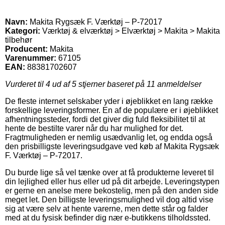
Navn:
Makita Rygsæk F. Værktøj – P-72017
Kategori:
Værktøj & elværktøj > Elværktøj > Makita > Makita
tilbehør
Producent:
Makita
Varenummer:
67105
EAN:
88381702607
Vurderet til
4
ud af 5 stjerner baseret på
11
anmeldelser
De fleste internet selskaber yder i øjeblikket en lang række
forskellige leveringsformer. En af de populære er i øjeblikket
afhentningssteder, fordi det giver dig fuld fleksibilitet til at
hente de bestilte varer når du har mulighed for det.
Fragtmuligheden er nemlig usædvanlig let, og endda også
den prisbilligste leveringsudgave ved køb af Makita Rygsæk
F. Værktøj – P-72017.
Du burde lige så vel tænke over at få produkterne leveret til
din lejlighed eller hus eller ud på dit arbejde. Leveringstypen
er gerne en anelse mere bekostelig, men på den anden side
meget let. Den billigste leveringsmulighed vil dog altid vise
sig at være selv at hente varerne, men dette står og falder
med at du fysisk befinder dig nær e-butikkens tilholdssted.