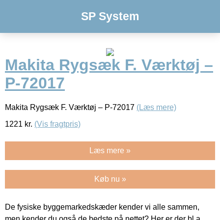
SP System
Makita Rygsæk F. Værktøj –
P-72017
Makita Rygsæk F. Værktøj – P-72017
(Læs mere)
1221
kr.
(Vis fragtpris)
Læs mere »
Køb nu »
De fysiske byggemarkedskæder kender vi alle sammen,
men kender du også de bedste på nettet? Her er der bl.a.