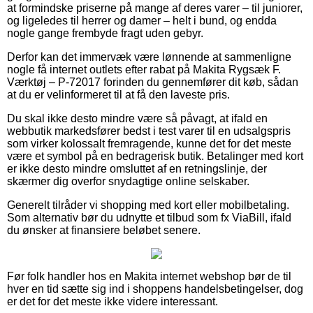
at formindske priserne på mange af deres varer – til juniorer,
og ligeledes til herrer og damer – helt i bund, og endda
nogle gange frembyde fragt uden gebyr.
Derfor kan det immervæk være lønnende at sammenligne
nogle få internet outlets efter rabat på Makita Rygsæk F.
Værktøj – P-72017 forinden du gennemfører dit køb, sådan
at du er velinformeret til at få den laveste pris.
Du skal ikke desto mindre være så påvagt, at ifald en
webbutik markedsfører bedst i test varer til en udsalgspris
som virker kolossalt fremragende, kunne det for det meste
være et symbol på en bedragerisk butik. Betalinger med kort
er ikke desto mindre omsluttet af en retningslinje, der
skærmer dig overfor snydagtige online selskaber.
Generelt tilråder vi shopping med kort eller mobilbetaling.
Som alternativ bør du udnytte et tilbud som fx ViaBill, ifald
du ønsker at finansiere beløbet senere.
Før folk handler hos en Makita internet webshop bør de til
hver en tid sætte sig ind i shoppens handelsbetingelser, dog
er det for det meste ikke videre interessant.