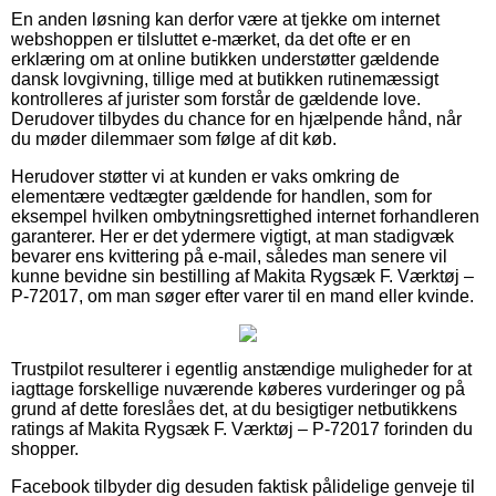
En anden løsning kan derfor være at tjekke om internet
webshoppen er tilsluttet e-mærket, da det ofte er en
erklæring om at online butikken understøtter gældende
dansk lovgivning, tillige med at butikken rutinemæssigt
kontrolleres af jurister som forstår de gældende love.
Derudover tilbydes du chance for en hjælpende hånd, når
du møder dilemmaer som følge af dit køb.
Herudover støtter vi at kunden er vaks omkring de
elementære vedtægter gældende for handlen, som for
eksempel hvilken ombytningsrettighed internet forhandleren
garanterer. Her er det ydermere vigtigt, at man stadigvæk
bevarer ens kvittering på e-mail, således man senere vil
kunne bevidne sin bestilling af Makita Rygsæk F. Værktøj –
P-72017, om man søger efter varer til en mand eller kvinde.
Trustpilot resulterer i egentlig anstændige muligheder for at
iagttage forskellige nuværende køberes vurderinger og på
grund af dette foreslåes det, at du besigtiger netbutikkens
ratings af Makita Rygsæk F. Værktøj – P-72017 forinden du
shopper.
Facebook tilbyder dig desuden faktisk pålidelige genveje til