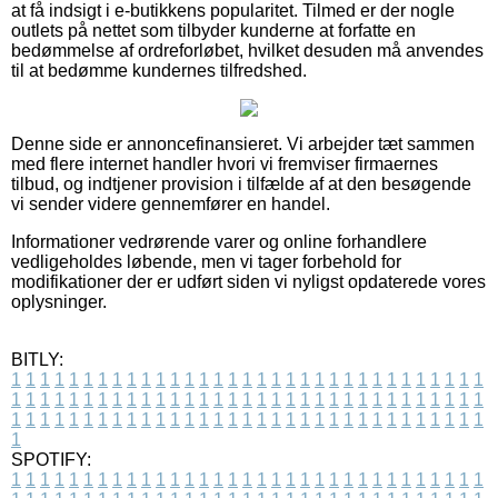
at få indsigt i e-butikkens popularitet. Tilmed er der nogle
outlets på nettet som tilbyder kunderne at forfatte en
bedømmelse af ordreforløbet, hvilket desuden må anvendes
til at bedømme kundernes tilfredshed.
Denne side er annoncefinansieret. Vi arbejder tæt sammen
med flere internet handler hvori vi fremviser firmaernes
tilbud, og indtjener provision i tilfælde af at den besøgende
vi sender videre gennemfører en handel.
Informationer vedrørende varer og online forhandlere
vedligeholdes løbende, men vi tager forbehold for
modifikationer der er udført siden vi nyligst opdaterede vores
oplysninger.
BITLY:
1
1
1
1
1
1
1
1
1
1
1
1
1
1
1
1
1
1
1
1
1
1
1
1
1
1
1
1
1
1
1
1
1
1
1
1
1
1
1
1
1
1
1
1
1
1
1
1
1
1
1
1
1
1
1
1
1
1
1
1
1
1
1
1
1
1
1
1
1
1
1
1
1
1
1
1
1
1
1
1
1
1
1
1
1
1
1
1
1
1
1
1
1
1
1
1
1
1
1
1
SPOTIFY:
1
1
1
1
1
1
1
1
1
1
1
1
1
1
1
1
1
1
1
1
1
1
1
1
1
1
1
1
1
1
1
1
1