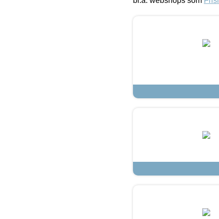
bl.a. webshops som
Fris