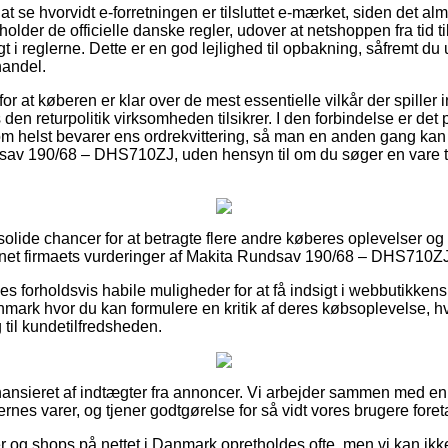
t se hvorvidt e-forretningen er tilsluttet e-mærket, siden det alm
tholder de officielle danske regler, udover at netshoppen fra tid 
gt i reglerne. Dette er en god lejlighed til opbakning, såfremt du
handel.
 for at køberen er klar over de mest essentielle vilkår der spiller
den returpolitik virksomheden tilsikrer. I den forbindelse er d
om helst bevarer ens ordrekvittering, så man en anden gang ka
dsav 190/68 – DHS710ZJ, uden hensyn til om du søger en vare ti
solide chancer for at betragte flere andre køberes oplevelser og h
ternet firmaets vurderinger af Makita Rundsav 190/68 – DHS710ZJ
s forholdsvis habile muligheder for at få indsigt i webbutikkens 
mark hvor du kan formulere en kritik af deres købsoplevelse, hv
ng til kundetilfredsheden.
nsieret af indtægter fra annoncer. Vi arbejder sammen med en d
rnes varer, og tjener godtgørelse for så vidt vores brugere foret
og shops på nettet i Danmark opretholdes ofte, men vi kan ikke 