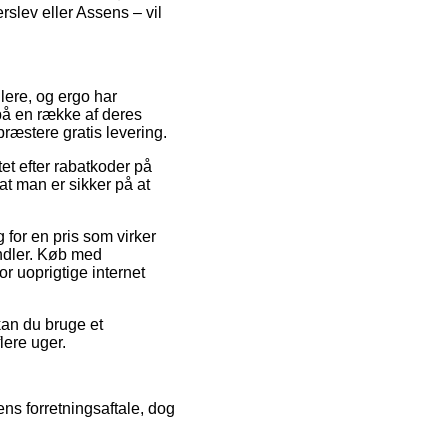
slev eller Assens – vil
lere, og ergo har
 på en række af deres
ræstere gratis levering.
et efter rabatkoder på
t man er sikker på at
for en pris som virker
ndler. Køb med
or uoprigtige internet
kan du bruge et
lere uger.
ns forretningsaftale, dog