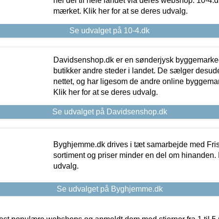
hel del til hele landet via deres webshop. 10-4.d
mærket. Klik her for at se deres udvalg.
Se udvalget på 10-4.dk
Davidsenshop.dk er en sønderjysk byggemark
butikker andre steder i landet. De sælger desud
nettet, og har ligesom de andre online byggemar
Klik her for at se deres udvalg.
Se udvalget på Davidsenshop.dk
Byghjemme.dk drives i tæt samarbejde med Fris
sortiment og priser minder en del om hinanden. K
udvalg.
Se udvalget på Byghjemme.dk