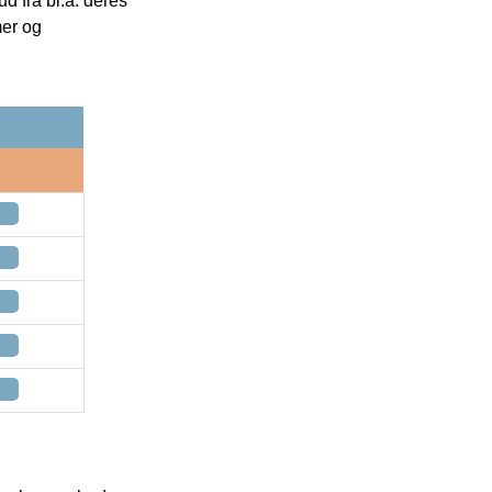
 fra bl.a. deres
mer og