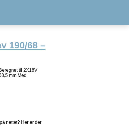
v 190/68 –
regnet til 2X18V
å 68,5 mm.Med
å nettet? Her er der