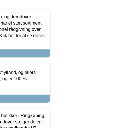
ia, og derudover
ar et stort sortiment
onel rådgivning over
ik her for at se deres
tjylland, og ellers
4, og er 100 %
butikker i Ringkøbing,
rudover sælger de en