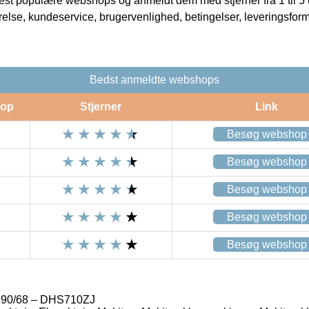
t populære webshops og anmeldt dem med stjerner fra 1 til 5 ud
rrelse, kundeservice, brugervenlighed, betingelser, leveringsfor
Bedst anmeldte webshops
op
Stjerner
Link
Besøg webshop
Besøg webshop
Besøg webshop
Besøg webshop
Besøg webshop
190/68 – DHS710ZJ