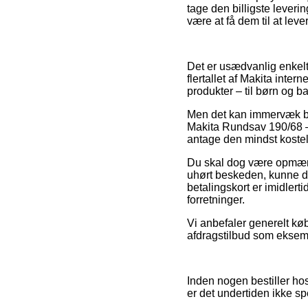
tage den billigste lever
være at få dem til at leve
Det er usædvanlig enkelt
flertallet af Makita inte
produkter – til børn og b
Men det kan immervæk bli
Makita Rundsav 190/68 – 
antage den mindst kostel
Du skal dog være opmærks
uhørt beskeden, kunne de
betalingskort er imidlerti
forretninger.
Vi anbefaler generelt kø
afdragstilbud som eksempe
Inden nogen bestiller ho
er det undertiden ikke s