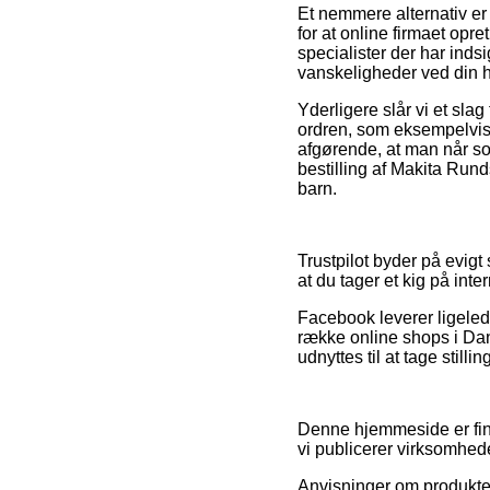
Et nemmere alternativ er a
for at online firmaet opre
specialister der har indsi
vanskeligheder ved din 
Yderligere slår vi et slag
ordren, som eksempelvis 
afgørende, at man når s
bestilling af Makita Run
barn.
Trustpilot byder på evigt 
at du tager et kig på in
Facebook leverer ligelede
række online shops i Dan
udnyttes til at tage stilli
Denne hjemmeside er fina
vi publicerer virksomhede
Anvisninger om produkter 