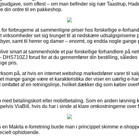
ingsudgave, som oftest – om man befinder sig nær Taastrup, Hader
re din ordre til en pakkeshop.
 for forbrugerne at sammenligne priser hos forskellige e-forhand
rnet virksomheder set sig tvunget til at nedskære udsalgspriserne
abyer, samt til herrer og damer – enormt, og endda nogle gange p
ve smart at sammenholde et par forskellige forhandlere på nett
DHS710ZJ forud for at du gennemfører din bestilling, således a
ige pris.
om på, at hvis en internet webshop markedsfører varer til salg 
t mange gange være et karakteristika der viser en uærlig e-ha
d omfattet af en retningslinje, hvilket dækker dig som køber overf
b med betalingskort eller mobilbetaling. Som en anden løsning 
lvis ViaBill, hvis du har i sinde at klare omkostningerne over f
s en Makita e-forretning burde man i princippet skimme e-shoppe
pecielt ophidsende.