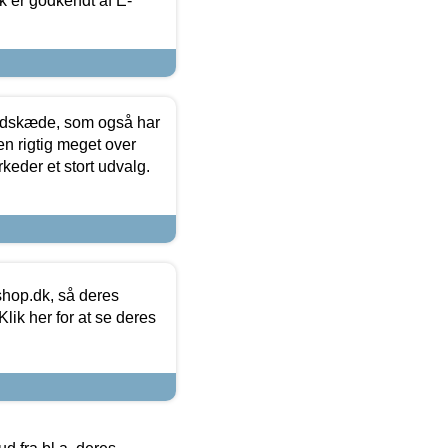
k er godkendt af E-
edskæde, som også har
en rigtig meget over
keder et stort udvalg.
hop.dk, så deres
lik her for at se deres