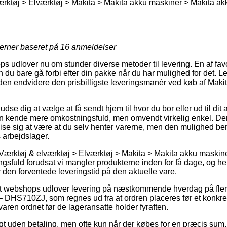
rktøj > Elværktøj > Makita > Makita akku maskiner > Makita a
jerner baseret på
16
anmeldelser
 udlover nu om stunder diverse metoder til levering. En af favor
du bare gå forbi efter din pakke når du har mulighed for det. Le
den endvidere den prisbilligste leveringsmanér ved køb af Mak
e dig at vælge at få sendt hjem til hvor du bor eller ud til di
n kende mere omkostningsfuld, men omvendt virkelig enkel. Den
d vise sig at være at du selv henter varerne, men den mulighed bero
s arbejdslager.
Værktøj & elværktøj > Elværktøj > Makita > Makita akku maskin
ngsfuld forudsat vi mangler produkterne inden for få dage, og her
 den forventede leveringstid på den aktuelle vare.
 webshops udlover levering på næstkommende hverdag på fler
DHS710ZJ, som regnes ud fra at ordren placeres før et konkret
 varen ordnet før de lageransatte holder fyraften.
t uden betaling, men ofte kun når der købes for en præcis sum.