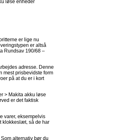
kku løse enheder
itterne er lige nu
veringstypen er altså
ita Rundsav 190/68 –
t arbejdes adresse. Denne
 mest prisbevidste form
er på at du er i kort
er > Makita akku løse
ved er det faktisk
e varer, eksempelvis
 klokkeslæt, så de har
 Som alternativ bør du