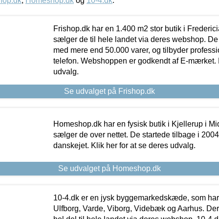
hop.dk
,
Homeshop.dk
og
10-4.dk
.
Frishop.dk har en 1.400 m2 stor butik i Frederic
sælger de til hele landet via deres webshop. De h
med mere end 50.000 varer, og tilbyder professi
telefon. Webshoppen er godkendt af E-mærket. Kl
udvalg.
Se udvalget på Frishop.dk
Homeshop.dk har en fysisk butik i Kjellerup i Mid
sælger de over nettet. De startede tilbage i 200
danskejet. Klik her for at se deres udvalg.
Se udvalget på Homeshop.dk
10-4.dk er en jysk byggemarkedskæde, som har 
Ulfborg, Varde, Viborg, Videbæk og Aarhus. De