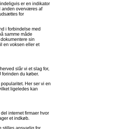
indeligvis er en indikator
til anden overværes af
 udsættes for
 ind i forbindelse med
et på samme måde
n dokumentere sin
l en voksen eller et
erved slår vi et slag for,
 forinden du køber.
popularitet. Her ser vi en
ilket ligeledes kan
el internet firmaer hvor
ager et indkøb.
stilles ansvarlig for