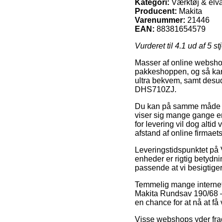
Kategori:
Værktøj & elvæ
Producent:
Makita
Varenummer:
21446
EAN:
88381654579
Vurderet til
4.1
ud af 5 st
Masser af online webshops
pakkeshoppen, og så kan 
ultra bekvem, samt desu
DHS710ZJ.
Du kan på samme måde uds
viser sig mange gange e
for levering vil dog alti
afstand af online firmaet
Leveringstidspunktet på 
enheder er rigtig betydni
passende at vi besigtiger
Temmelig mange internet
Makita Rundsav 190/68 – 
en chance for at nå at få
Visse webshops yder frag