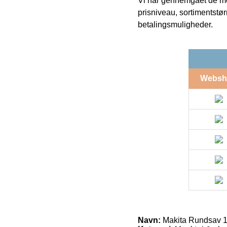
Vi har gennemgået de mes
prisniveau, sortimentstø
betalingsmuligheder.
Websh
Navn:
Makita Rundsav 