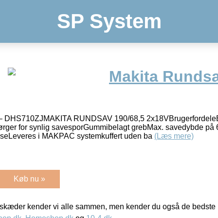
SP System
Makita Rundsa
 – DHS710ZJMAKITA RUNDSAV 190/68,5 2x18VBrugerfordeleBe
sørger for synlig savesporGummibelagt grebMax. savedybde p
elseLeveres i MAKPAC systemkuffert uden ba
(Læs mere)
Køb nu »
kæder kender vi alle sammen, men kender du også de bedste p