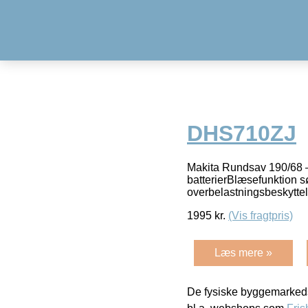
DHS710ZJ
Makita Rundsav 190/68
batterierBlæsefunktion 
overbelastningsbeskytt
1995
kr.
(Vis fragtpris)
Læs mere »
De fysiske byggemarkeds