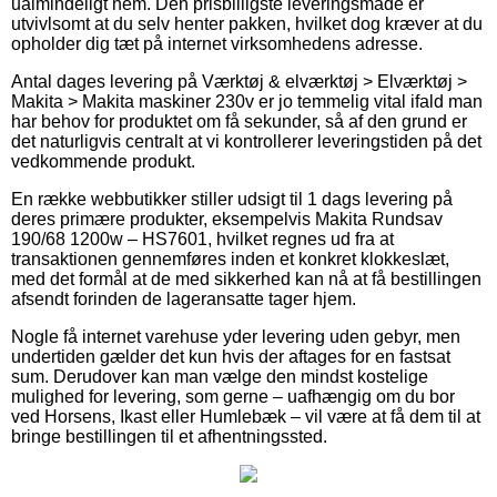
ualmindeligt nem. Den prisbilligste leveringsmåde er
utvivlsomt at du selv henter pakken, hvilket dog kræver at du
opholder dig tæt på internet virksomhedens adresse.
Antal dages levering på Værktøj & elværktøj > Elværktøj >
Makita > Makita maskiner 230v er jo temmelig vital ifald man
har behov for produktet om få sekunder, så af den grund er
det naturligvis centralt at vi kontrollerer leveringstiden på det
vedkommende produkt.
En række webbutikker stiller udsigt til 1 dags levering på
deres primære produkter, eksempelvis Makita Rundsav
190/68 1200w – HS7601, hvilket regnes ud fra at
transaktionen gennemføres inden et konkret klokkeslæt,
med det formål at de med sikkerhed kan nå at få bestillingen
afsendt forinden de lageransatte tager hjem.
Nogle få internet varehuse yder levering uden gebyr, men
undertiden gælder det kun hvis der aftages for en fastsat
sum. Derudover kan man vælge den mindst kostelige
mulighed for levering, som gerne – uafhængig om du bor
ved Horsens, Ikast eller Humlebæk – vil være at få dem til at
bringe bestillingen til et afhentningssted.