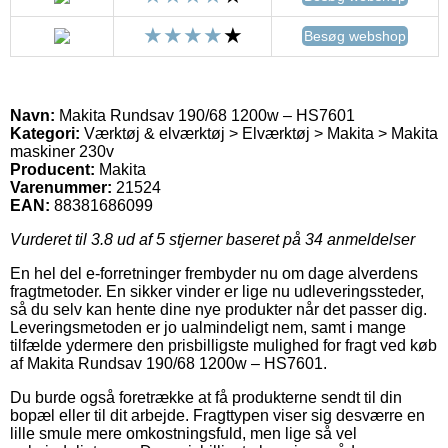
Besøg webshop
Navn:
Makita Rundsav 190/68 1200w – HS7601
Kategori:
Værktøj & elværktøj > Elværktøj > Makita > Makita
maskiner 230v
Producent:
Makita
Varenummer:
21524
EAN:
88381686099
Vurderet til
3.8
ud af 5 stjerner baseret på
34
anmeldelser
En hel del e-forretninger frembyder nu om dage alverdens
fragtmetoder. En sikker vinder er lige nu udleveringssteder,
så du selv kan hente dine nye produkter når det passer dig.
Leveringsmetoden er jo ualmindeligt nem, samt i mange
tilfælde ydermere den prisbilligste mulighed for fragt ved køb
af Makita Rundsav 190/68 1200w – HS7601.
Du burde også foretrække at få produkterne sendt til din
bopæl eller til dit arbejde. Fragttypen viser sig desværre en
lille smule mere omkostningsfuld, men lige så vel