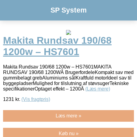
SP System
Makita Rundsav 190/68
1200w – HS7601
Makita Rundsav 190/68 1200w – HS7601MAKITA
RUNDSAV 190/68 1200WÂ BrugerfordeleKompakt sav med
gummibelagt grebAluminiums sålKraftfuld motorIdeel sav til
byggepladserMulighed for tilslutning af støvsugerTekniske
specifikationerOptaget effekt – 1200Â
(Læs mere)
1231
kr.
(Vis fragtpris)
Læs mere »
Køb nu »