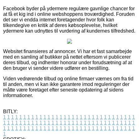
Facebook byder på ydermere regulære gavnlige chancer for
at få et kig ind i online webshoppens troværdighed. Foruden
det ser vi endda internet foretagender hvor folk kan
tilkendegive en kritik af deres købsoplevelse, hvilket
ydermere kan udnyttes til vurdering af kundernes tilfredshed.
Websitet finansieres af annoncer. Vi har et fast samarbejde
med en samling af butikker på nettet eftersom vi publicerer
deres tilbud, og indhenter honorar under forudsætning af at
den bruger vi sender videre udfører en bestilling.
Viden vedrørende tilbud og online firmaer værnes om fra tid
til anden, men vi kan ikke garantere imod reguleringer der
måtte være foretaget efter seneste opdatering af sidens
informationer.
BITLY:
1
1
1
1
1
1
1
1
1
1
1
1
1
1
1
1
1
1
1
1
1
1
1
1
1
1
1
1
1
1
1
1
1
1
1
1
1
1
1
1
1
1
1
1
1
1
1
1
1
1
1
1
1
1
1
1
1
1
1
1
1
1
1
1
1
1
1
1
1
1
1
1
1
1
1
1
1
1
1
1
1
1
1
1
1
1
1
1
1
1
1
1
1
1
1
1
1
1
1
1