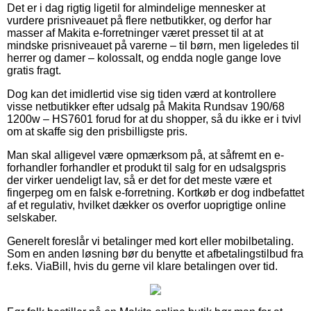
Det er i dag rigtig ligetil for almindelige mennesker at
vurdere prisniveauet på flere netbutikker, og derfor har
masser af Makita e-forretninger været presset til at at
mindske prisniveauet på varerne – til børn, men ligeledes til
herrer og damer – kolossalt, og endda nogle gange love
gratis fragt.
Dog kan det imidlertid vise sig tiden værd at kontrollere
visse netbutikker efter udsalg på Makita Rundsav 190/68
1200w – HS7601 forud for at du shopper, så du ikke er i tvivl
om at skaffe sig den prisbilligste pris.
Man skal alligevel være opmærksom på, at såfremt en e-
forhandler forhandler et produkt til salg for en udsalgspris
der virker uendeligt lav, så er det for det meste være et
fingerpeg om en falsk e-forretning. Kortkøb er dog indbefattet
af et regulativ, hvilket dækker os overfor uoprigtige online
selskaber.
Generelt foreslår vi betalinger med kort eller mobilbetaling.
Som en anden løsning bør du benytte et afbetalingstilbud fra
f.eks. ViaBill, hvis du gerne vil klare betalingen over tid.