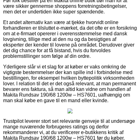
Før folk bestiller på en Makita online butik bør man for at
være sikker gennemse shoppens forretningsbetingelser,
men det er undertiden ikke super spændende.
Et andet alternativ kan være at tjekke hvorvidt online
forhandleren er tilsluttet e-mærket, da det ofte er en forsikring
om at e-firmaet opererer i overensstemmelse med dansk
lovgivning, tillige med at den nu og da besigtiges af
eksperter der kender til lovene på området. Derudover giver
det dig chance for at få bistand, hvis du forvoldes
problemstillinger som følge af din ordre.
Yderligere slår vi et slag for at køber er vaks omkring de
vigtigste bestemmelser der kan spille ind i forbindelse med
bestillingen, for eksempel hvilken byttepolitik virksomheden
lover. I relation til det er det også relevant, at man permanent
bevarer ens faktura, så man altid kan vidne om handlen af
Makita Rundsav 190/68 1200w – HS7601, uafhængig om
man skal købe en gave til en mand eller kvinde.
Trustpilot leverer stort set relevante genveje til at undersøge
mange nuværende forbrugeres ratings og derfor
rekommanderer vi, at du verificerer e-butikkens kritik af
Makita Rundsav 190/68 1200w – HS7601 før du køber.