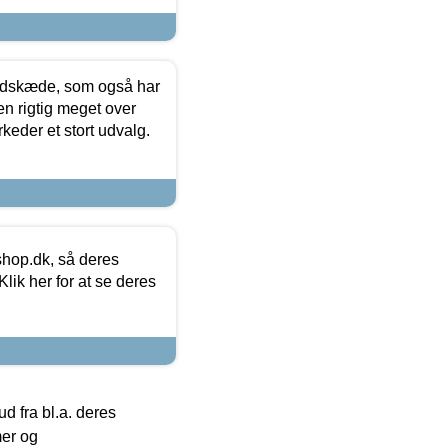
edskæde, som også har
en rigtig meget over
keder et stort udvalg.
hop.dk, så deres
lik her for at se deres
 fra bl.a. deres
mer og