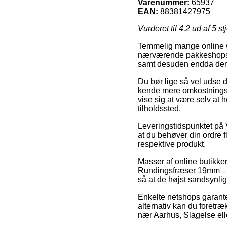
Varenummer:
65937
EAN:
88381427975
Vurderet til
4.2
ud af 5 st
Temmelig mange online w
nærværende pakkeshops, o
samt desuden endda den 
Du bør lige så vel udse di
kende mere omkostningsfu
vise sig at være selv at 
tilholdssted.
Leveringstidspunktet på V
at du behøver din ordre fl
respektive produkt.
Masser af online butikke
Rundingsfræser 19mm – D
så at de højst sandsynli
Enkelte netshops garanter
alternativ kan du foretræ
nær Aarhus, Slagelse eller