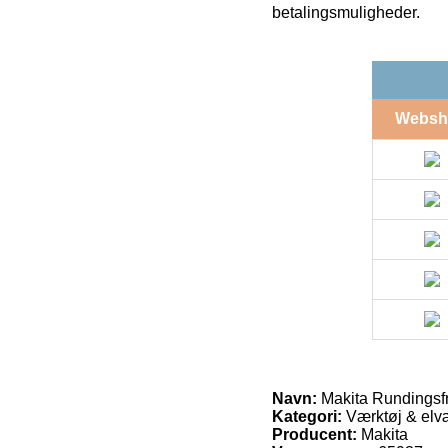
betalingsmuligheder.
Websh
Navn:
Makita Rundings
Kategori:
Værktøj & elvæ
Producent:
Makita