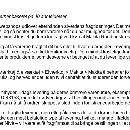
jerner baseret på
40
anmeldelser
ebshops udlover efterhånden alverdens fragtløsninger. Det me
g så henter du bare varerne når du har mulighed for det. Den e
mindst kostelige form for fragt ved køb af Makita Rundingsfr
g at få varerne bragt til dit hus eller til hvor du arbejder. Leveri
ld, men også særligt fremkommelig. Den mindst kostelige fragt
hente produkterne, som desværre er betinget af at du lever lige v
ærktøj & elværktøj > Elværktøj > Makita > Makita tilbehør er jo væ
uks, og herved er det uden tvivl centralt at du studerer den forve
r tilbyder 1 dags levering på deres primære varenumre, eksempe
-48153, men det nødvendiggør at bestillingen indsendes inden 
gt kan nå at få ordren skippet afsted inden logistikmedarbejdern
er fragtfri levering, men ofte påkræves det at du køber for en 
kke den mest betalelige type af levering, hvilket i mange tilfæld
 Nivå – vil være at få fragtfirmaet til at bringe bestillingen til e