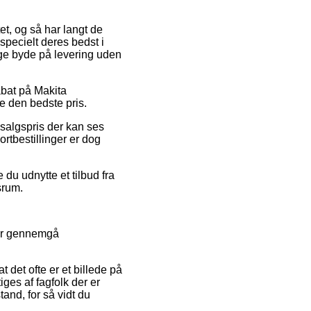
et, og så har langt de
pecielt deres bedst i
nge byde på levering uden
abat på Makita
e den bedste pris.
 salgspris der kan ses
rtbestillinger er dog
du udnytte et tilbud fra
srum.
ker gennemgå
 det ofte er et billede på
ges af fagfolk der er
and, for så vidt du