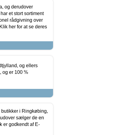
ia, og derudover
ar et stort sortiment
onel rådgivning over
ik her for at se deres
tjylland, og ellers
4, og er 100 %
butikker i Ringkøbing,
rudover sælger de en
k er godkendt af E-