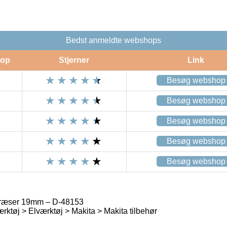
Bedst anmeldte webshops
op
Stjerner
Link
Besøg webshop
Besøg webshop
Besøg webshop
Besøg webshop
Besøg webshop
fræser 19mm – D-48153
rktøj > Elværktøj > Makita > Makita tilbehør