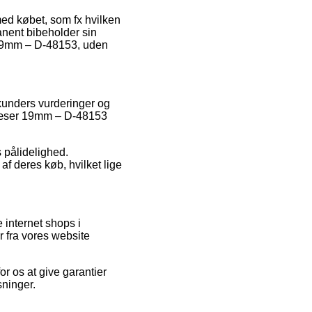
med købet, som fx hvilken
anent bibeholder sin
r 19mm – D-48153, uden
e kunders vurderinger og
fræser 19mm – D-48153
s pålidelighed.
f deres køb, hvilket lige
internet shops i
 fra vores website
r os at give garantier
sninger.