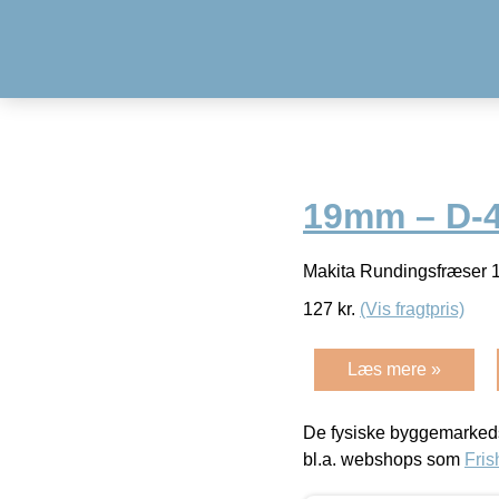
19mm – D-
Makita Rundingsfræse
127
kr.
(Vis fragtpris)
Læs mere »
De fysiske byggemarkeds
bl.a. webshops som
Fris