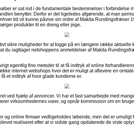
t køber er sat ind i de fundamentale bestemmelser i forbindelse 
ndlen benytter. Derfor er det ligeledes afgørende, at man perm
 enhver tid vil kunne påvise sin ordre af Makita Rundingsfræse
ørger produkter til en dreng eller pige.
elativt sikre muligheder for at kigge på en længere række aktuell
gt, at du iagttager netshoppens anmeldelser af Makita Rundings
igt egentlig fine metoder til at få indtryk af online forhandleren
kke internet webshops hvor det er muligt at aflevere en omtale a
 få et indtryk af hvor glade kunderne er.
et ved hjælp af annoncer. Vi har et fast samarbejde med mange 
erer virksomhedernes varer, og opnår kommission om en bruger
 og online firmaer vedligeholdes løbende, men det er umuligt fo
blevet realiseret efter at vi sidste gang opdaterede de viste oply