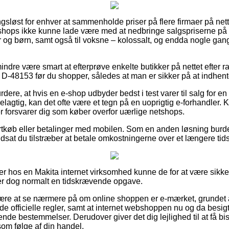
ingsløst for enhver at sammenholde priser på flere firmaer på nett
shops ikke kunne lade være med at nedbringe salgspriserne på s
yer og børn, samt også til voksne – kolossalt, og endda nogle ga
ndre være smart at efterprøve enkelte butikker på nettet efter r
-48153 før du shopper, således at man er sikker på at indhent
ere, at hvis en e-shop udbyder bedst i test varer til salg for en
gtig, kan det ofte være et tegn på en uoprigtig e-forhandler. Ko
er forsvarer dig som køber overfor uærlige netshops.
ortkøb eller betalinger med mobilen. Som en anden løsning burde 
udsat du tilstræber at betale omkostningerne over et længere tid
er hos en Makita internet virksomhed kunne de for at være sik
 er dog normalt en tidskrævende opgave.
være at se nærmere på om online shoppen er e-mærket, grundet at
de officielle regler, samt at internet webshoppen nu og da besigti
nde bestemmelser. Derudover giver det dig lejlighed til at få bist
om følge af din handel.