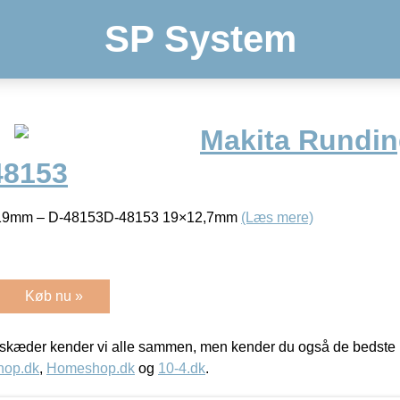
SP System
Makita Rundin
48153
r 19mm – D-48153D-48153 19×12,7mm
(Læs mere)
Køb nu »
kæder kender vi alle sammen, men kender du også de bedste p
hop.dk
,
Homeshop.dk
og
10-4.dk
.