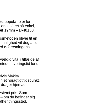
st populære er for
r altså ret så enkel,
æser 19mm – D-48153.
ngsmetoden bliver tit en
mulighed vil dog altid
ed e-forretningens
ldig vital i tilfælde af
ntede leveringstid for det
lvis Makita
et nøjagtigt tidspunkt,
e drager hjemad.
bestemt pris. Som
e – om du befinder sig
t afhentningssted.