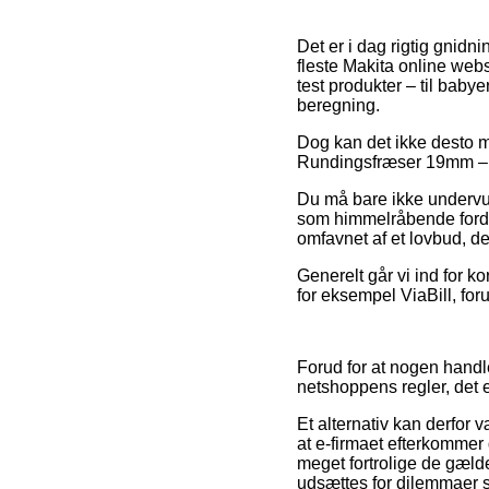
Det er i dag rigtig gnidn
fleste Makita online web
test produkter – til bab
beregning.
Dog kan det ikke desto mi
Rundingsfræser 19mm – D
Du må bare ikke undervurd
som himmelråbende fordela
omfavnet af et lovbud, d
Generelt går vi ind for k
for eksempel ViaBill, for
Forud for at nogen handl
netshoppens regler, det
Et alternativ kan derfor 
at e-firmaet efterkommer 
meget fortrolige de gælde
udsættes for dilemmaer s