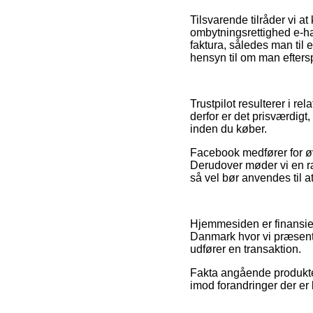
Tilsvarende tilråder vi a
ombytningsrettighed e-ha
faktura, således man til
hensyn til om man eftersp
Trustpilot resulterer i r
derfor er det prisværdi
inden du køber.
Facebook medfører for øvr
Derudover møder vi en ræ
så vel bør anvendes til at
Hjemmesiden er finansier
Danmark hvor vi præsent
udfører en transaktion.
Fakta angående produkter
imod forandringer der er 