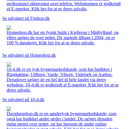
professionel rådgivning over telefon. Webshoppen er godkendt
af E-mærket. Klik her for at se deres udvalg.
Se udvalget på Frishop.dk
Homeshop.dk har en fysisk butik i Kjellerup i Midtjylland, og
ellers sælger de over nettet. De startede tilbage i 2004, og er
100 % danskejet. Klik her for at se deres udvalg.
Se udvalget på Homeshop.dk
10-4.dk er en jysk byggemarkedskæde, som har butikker i
Ringkøbing, Ulfborg, Varde, Viborg, Videbæk og Aarhus.
Derudover sælger de en hel del til hele landet via deres
webshop. 10-4.dk er godkendt af E-mærket. Klik her for at se
deres udvalg.
Se udvalget på 10-4.dk
Davidsenshop.dk er en sønderjysk byggemarkedskæde, som
også har butikker andre steder i landet. De sælger desuden
rigtig meget over nettet, og har ligesom de andre online