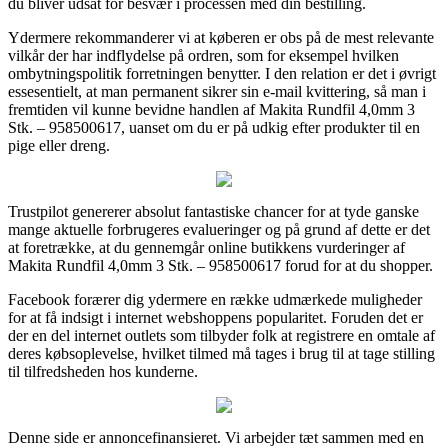
du bliver udsat for besvær i processen med din bestilling.
Ydermere rekommanderer vi at køberen er obs på de mest relevante
vilkår der har indflydelse på ordren, som for eksempel hvilken
ombytningspolitik forretningen benytter. I den relation er det i øvrigt
essesentielt, at man permanent sikrer sin e-mail kvittering, så man i
fremtiden vil kunne bevidne handlen af Makita Rundfil 4,0mm 3
Stk. – 958500617, uanset om du er på udkig efter produkter til en
pige eller dreng.
Trustpilot genererer absolut fantastiske chancer for at tyde ganske
mange aktuelle forbrugeres evalueringer og på grund af dette er det
at foretrække, at du gennemgår online butikkens vurderinger af
Makita Rundfil 4,0mm 3 Stk. – 958500617 forud for at du shopper.
Facebook forærer dig ydermere en række udmærkede muligheder
for at få indsigt i internet webshoppens popularitet. Foruden det er
der en del internet outlets som tilbyder folk at registrere en omtale af
deres købsoplevelse, hvilket tilmed må tages i brug til at tage stilling
til tilfredsheden hos kunderne.
Denne side er annoncefinansieret. Vi arbejder tæt sammen med en