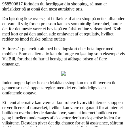
958500617 forinden du færdiggør din shopping, så man er
skråsikker på at opnå den mest attraktive pris.
Du bør dog ikke overse, at i tilfælde af at en shop på nettet afhænder
en vare til salg for en pris som kan ses som utrolig favorabel, burde
det for det meste være et bevis på en falsk online virksomhed. Køb
med kort er på den anden side omfavnet af et regulativ, hvilket
redder os imod falske online outlets.
Vi foreslår generelt køb med betalingskort eller betalinger med
mobilen. Som et alternativ kan du bruge en løsning som eksempelvis
ViaBill, forudsat du har til hensigt at afdrage prisen af flere
omgange.
Inden nogen køber hos en Makita e-shop kan man til hver en tid
gennemse netshoppens regler, men det er almindeligvis en
omfattende opgave.
Et nemt alternativ kan være at kontrollere hvorvidt internet shoppen
er verificeret af e-mærket, hvilket kan være en garanti for at internet
butikken overholder de danske love, samt at internet butikken en
gang i mellem undersøges af eksperter der har ekspertise inden for
vilkårene. Desuden giver det dig chance for at få assistance, såfremt