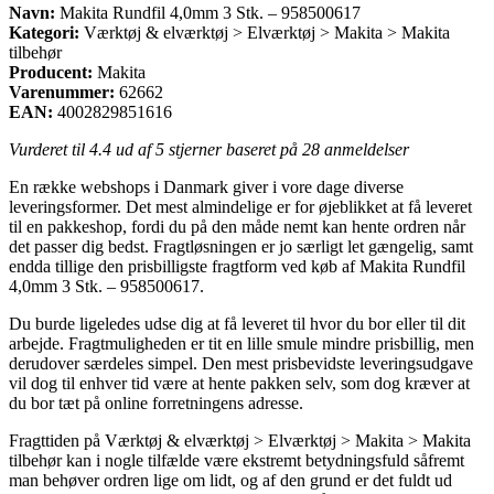
Navn:
Makita Rundfil 4,0mm 3 Stk. – 958500617
Kategori:
Værktøj & elværktøj > Elværktøj > Makita > Makita
tilbehør
Producent:
Makita
Varenummer:
62662
EAN:
4002829851616
Vurderet til
4.4
ud af 5 stjerner baseret på
28
anmeldelser
En række webshops i Danmark giver i vore dage diverse
leveringsformer. Det mest almindelige er for øjeblikket at få leveret
til en pakkeshop, fordi du på den måde nemt kan hente ordren når
det passer dig bedst. Fragtløsningen er jo særligt let gængelig, samt
endda tillige den prisbilligste fragtform ved køb af Makita Rundfil
4,0mm 3 Stk. – 958500617.
Du burde ligeledes udse dig at få leveret til hvor du bor eller til dit
arbejde. Fragtmuligheden er tit en lille smule mindre prisbillig, men
derudover særdeles simpel. Den mest prisbevidste leveringsudgave
vil dog til enhver tid være at hente pakken selv, som dog kræver at
du bor tæt på online forretningens adresse.
Fragttiden på Værktøj & elværktøj > Elværktøj > Makita > Makita
tilbehør kan i nogle tilfælde være ekstremt betydningsfuld såfremt
man behøver ordren lige om lidt, og af den grund er det fuldt ud