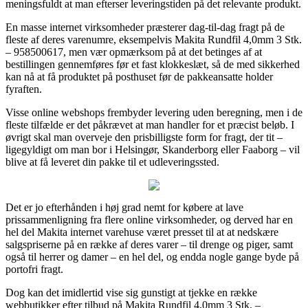
meningsfuldt at man efterser leveringstiden på det relevante produkt.
En masse internet virksomheder præsterer dag-til-dag fragt på de
fleste af deres varenumre, eksempelvis Makita Rundfil 4,0mm 3 Stk.
– 958500617, men vær opmærksom på at det betinges af at
bestillingen gennemføres før et fast klokkeslæt, så de med sikkerhed
kan nå at få produktet på posthuset før de pakkeansatte holder
fyraften.
Visse online webshops frembyder levering uden beregning, men i de
fleste tilfælde er det påkrævet at man handler for et præcist beløb. I
øvrigt skal man overveje den prisbilligste form for fragt, der tit –
ligegyldigt om man bor i Helsingør, Skanderborg eller Faaborg – vil
blive at få leveret din pakke til et udleveringssted.
Det er jo efterhånden i høj grad nemt for købere at lave
prissammenligning fra flere online virksomheder, og derved har en
hel del Makita internet varehuse været presset til at at nedskære
salgspriserne på en række af deres varer – til drenge og piger, samt
også til herrer og damer – en hel del, og endda nogle gange byde på
portofri fragt.
Dog kan det imidlertid vise sig gunstigt at tjekke en række
webbutikker efter tilbud på Makita Rundfil 4,0mm 3 Stk. –