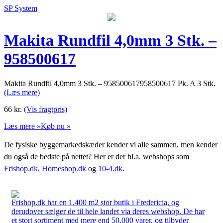
SP System
Makita Rundfil 4,0mm 3 Stk. –
958500617
Makita Rundfil 4,0mm 3 Stk. – 958500617958500617 Pk. A 3 Stk.
(Læs mere)
66
kr.
(Vis fragtpris)
Læs mere »
Køb nu »
De fysiske byggemarkedskæder kender vi alle sammen, men kender
du også de bedste på nettet? Her er der bl.a. webshops som
Frishop.dk
,
Homeshop.dk
og
10-4.dk
.
Frishop.dk har en 1.400 m2 stor butik i Fredericia, og
derudover sælger de til hele landet via deres webshop. De har
et stort sortiment med mere end 50.000 varer, og tilbyder