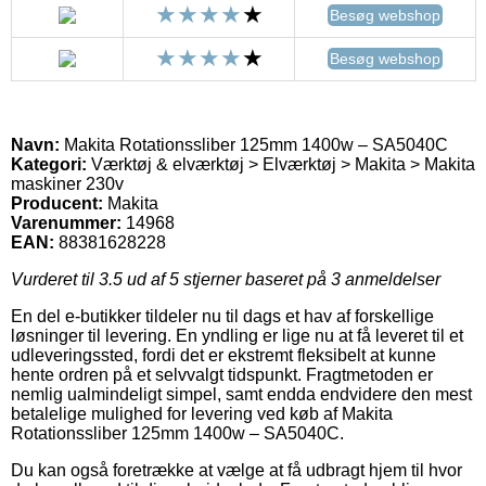
Besøg webshop
Besøg webshop
Navn:
Makita Rotationssliber 125mm 1400w – SA5040C
Kategori:
Værktøj & elværktøj > Elværktøj > Makita > Makita
maskiner 230v
Producent:
Makita
Varenummer:
14968
EAN:
88381628228
Vurderet til
3.5
ud af 5 stjerner baseret på
3
anmeldelser
En del e-butikker tildeler nu til dags et hav af forskellige
løsninger til levering. En yndling er lige nu at få leveret til et
udleveringssted, fordi det er ekstremt fleksibelt at kunne
hente ordren på et selvvalgt tidspunkt. Fragtmetoden er
nemlig ualmindeligt simpel, samt endda endvidere den mest
betalelige mulighed for levering ved køb af Makita
Rotationssliber 125mm 1400w – SA5040C.
Du kan også foretrække at vælge at få udbragt hjem til hvor