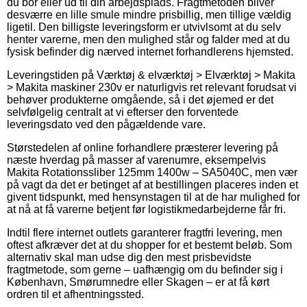
du bor eller ud til din arbejdsplads. Fragtmetoden bliver
desværre en lille smule mindre prisbillig, men tillige vældig
ligetil. Den billigste leveringsform er utvivlsomt at du selv
henter varerne, men den mulighed står og falder med at du
fysisk befinder dig nærved internet forhandlerens hjemsted.
Leveringstiden på Værktøj & elværktøj > Elværktøj > Makita
> Makita maskiner 230v er naturligvis ret relevant forudsat vi
behøver produkterne omgående, så i det øjemed er det
selvfølgelig centralt at vi efterser den forventede
leveringsdato ved den pågældende vare.
Størstedelen af online forhandlere præsterer levering på
næste hverdag på masser af varenumre, eksempelvis
Makita Rotationssliber 125mm 1400w – SA5040C, men vær
på vagt da det er betinget af at bestillingen placeres inden et
givent tidspunkt, med hensynstagen til at de har mulighed for
at nå at få varerne betjent før logistikmedarbejderne får fri.
Indtil flere internet outlets garanterer fragtfri levering, men
oftest afkræver det at du shopper for et bestemt beløb. Som
alternativ skal man udse dig den mest prisbevidste
fragtmetode, som gerne – uafhængig om du befinder sig i
København, Smørumnedre eller Skagen – er at få kørt
ordren til et afhentningssted.