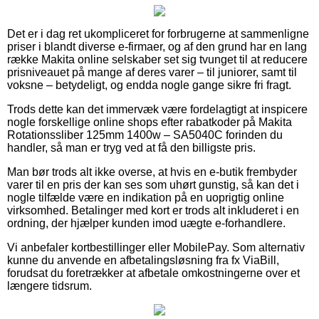
Det er i dag ret ukompliceret for forbrugerne at sammenligne
priser i blandt diverse e-firmaer, og af den grund har en lang
række Makita online selskaber set sig tvunget til at reducere
prisniveauet på mange af deres varer – til juniorer, samt til
voksne – betydeligt, og endda nogle gange sikre fri fragt.
Trods dette kan det immervæk være fordelagtigt at inspicere
nogle forskellige online shops efter rabatkoder på Makita
Rotationssliber 125mm 1400w – SA5040C forinden du
handler, så man er tryg ved at få den billigste pris.
Man bør trods alt ikke overse, at hvis en e-butik frembyder
varer til en pris der kan ses som uhørt gunstig, så kan det i
nogle tilfælde være en indikation på en uoprigtig online
virksomhed. Betalinger med kort er trods alt inkluderet i en
ordning, der hjælper kunden imod uægte e-forhandlere.
Vi anbefaler kortbestillinger eller MobilePay. Som alternativ
kunne du anvende en afbetalingsløsning fra fx ViaBill,
forudsat du foretrækker at afbetale omkostningerne over et
længere tidsrum.