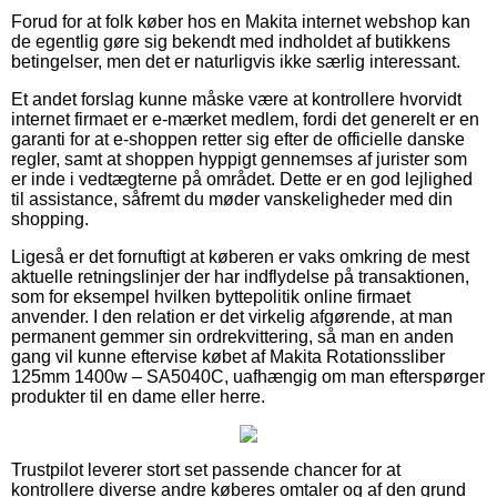
Forud for at folk køber hos en Makita internet webshop kan
de egentlig gøre sig bekendt med indholdet af butikkens
betingelser, men det er naturligvis ikke særlig interessant.
Et andet forslag kunne måske være at kontrollere hvorvidt
internet firmaet er e-mærket medlem, fordi det generelt er en
garanti for at e-shoppen retter sig efter de officielle danske
regler, samt at shoppen hyppigt gennemses af jurister som
er inde i vedtægterne på området. Dette er en god lejlighed
til assistance, såfremt du møder vanskeligheder med din
shopping.
Ligeså er det fornuftigt at køberen er vaks omkring de mest
aktuelle retningslinjer der har indflydelse på transaktionen,
som for eksempel hvilken byttepolitik online firmaet
anvender. I den relation er det virkelig afgørende, at man
permanent gemmer sin ordrekvittering, så man en anden
gang vil kunne eftervise købet af Makita Rotationssliber
125mm 1400w – SA5040C, uafhængig om man efterspørger
produkter til en dame eller herre.
Trustpilot leverer stort set passende chancer for at
kontrollere diverse andre køberes omtaler og af den grund