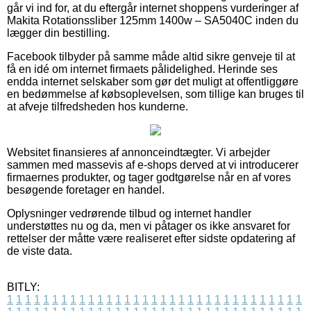
går vi ind for, at du eftergår internet shoppens vurderinger af
Makita Rotationssliber 125mm 1400w – SA5040C inden du
lægger din bestilling.
Facebook tilbyder på samme måde altid sikre genveje til at
få en idé om internet firmaets pålidelighed. Herinde ses
endda internet selskaber som gør det muligt at offentliggøre
en bedømmelse af købsoplevelsen, som tillige kan bruges til
at afveje tilfredsheden hos kunderne.
Websitet finansieres af annonceindtægter. Vi arbejder
sammen med massevis af e-shops derved at vi introducerer
firmaernes produkter, og tager godtgørelse når en af vores
besøgende foretager en handel.
Oplysninger vedrørende tilbud og internet handler
understøttes nu og da, men vi påtager os ikke ansvaret for
rettelser der måtte være realiseret efter sidste opdatering af
de viste data.
BITLY:
1
1
1
1
1
1
1
1
1
1
1
1
1
1
1
1
1
1
1
1
1
1
1
1
1
1
1
1
1
1
1
1
1