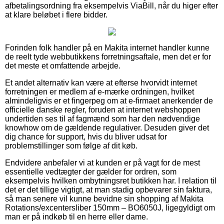
afbetalingsordning fra eksempelvis ViaBill, når du higer efter
at klare beløbet i flere bidder.
Forinden folk handler på en Makita internet handler kunne
de reelt tyde webbutikkens forretningsaftale, men det er for
det meste et omfattende arbejde.
Et andet alternativ kan være at efterse hvorvidt internet
forretningen er medlem af e-mærke ordningen, hvilket
almindeligvis er et fingerpeg om at e-firmaet anerkender de
officielle danske regler, foruden at internet webshoppen
undertiden ses til af fagmænd som har den nødvendige
knowhow om de gældende regulativer. Desuden giver det
dig chance for support, hvis du bliver udsat for
problemstillinger som følge af dit køb.
Endvidere anbefaler vi at kunden er på vagt for de mest
essentielle vedtægter der gælder for ordren, som
eksempelvis hvilken ombytningsret butikken har. I relation til
det er det tillige vigtigt, at man stadig opbevarer sin faktura,
så man senere vil kunne bevidne sin shopping af Makita
Rotations/excentersliber 150mm – BO6050J, ligegyldigt om
man er på indkøb til en herre eller dame.