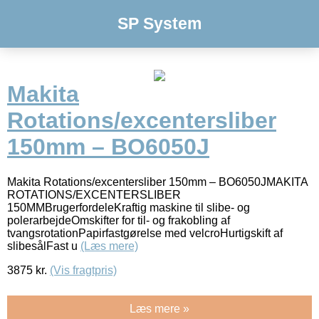
SP System
Makita
Rotations/excentersliber
150mm – BO6050J
Makita Rotations/excentersliber 150mm – BO6050JMAKITA
ROTATIONS/EXCENTERSLIBER
150MMBrugerfordeleKraftig maskine til slibe- og
polerarbejdeOmskifter for til- og frakobling af
tvangsrotationPapirfastgørelse med velcroHurtigskift af
slibesålFast u
(Læs mere)
3875
kr.
(Vis fragtpris)
Læs mere »