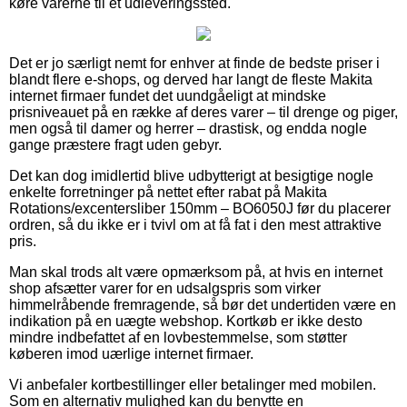
køre varerne til et udleveringssted.
Det er jo særligt nemt for enhver at finde de bedste priser i
blandt flere e-shops, og derved har langt de fleste Makita
internet firmaer fundet det uundgåeligt at mindske
prisniveauet på en række af deres varer – til drenge og piger,
men også til damer og herrer – drastisk, og endda nogle
gange præstere fragt uden gebyr.
Det kan dog imidlertid blive udbytterigt at besigtige nogle
enkelte forretninger på nettet efter rabat på Makita
Rotations/excentersliber 150mm – BO6050J før du placerer
ordren, så du ikke er i tvivl om at få fat i den mest attraktive
pris.
Man skal trods alt være opmærksom på, at hvis en internet
shop afsætter varer for en udsalgspris som virker
himmelråbende fremragende, så bør det undertiden være en
indikation på en uægte webshop. Kortkøb er ikke desto
mindre indbefattet af en lovbestemmelse, som støtter
køberen imod uærlige internet firmaer.
Vi anbefaler kortbestillinger eller betalinger med mobilen.
Som en alternativ mulighed kan du benytte en