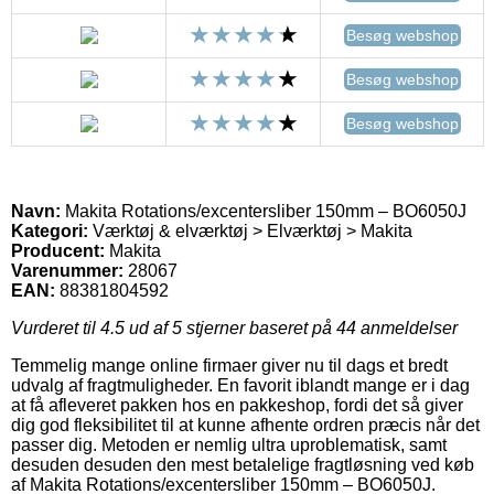
Besøg webshop
Besøg webshop
Besøg webshop
Navn:
Makita Rotations/excentersliber 150mm – BO6050J
Kategori:
Værktøj & elværktøj > Elværktøj > Makita
Producent:
Makita
Varenummer:
28067
EAN:
88381804592
Vurderet til
4.5
ud af 5 stjerner baseret på
44
anmeldelser
Temmelig mange online firmaer giver nu til dags et bredt
udvalg af fragtmuligheder. En favorit iblandt mange er i dag
at få afleveret pakken hos en pakkeshop, fordi det så giver
dig god fleksibilitet til at kunne afhente ordren præcis når det
passer dig. Metoden er nemlig ultra uproblematisk, samt
desuden desuden den mest betalelige fragtløsning ved køb
af Makita Rotations/excentersliber 150mm – BO6050J.