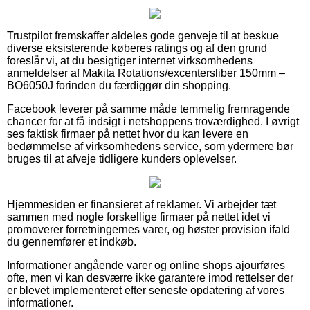
Trustpilot fremskaffer aldeles gode genveje til at beskue
diverse eksisterende køberes ratings og af den grund
foreslår vi, at du besigtiger internet virksomhedens
anmeldelser af Makita Rotations/excentersliber 150mm –
BO6050J forinden du færdiggør din shopping.
Facebook leverer på samme måde temmelig fremragende
chancer for at få indsigt i netshoppens troværdighed. I øvrigt
ses faktisk firmaer på nettet hvor du kan levere en
bedømmelse af virksomhedens service, som ydermere bør
bruges til at afveje tidligere kunders oplevelser.
Hjemmesiden er finansieret af reklamer. Vi arbejder tæt
sammen med nogle forskellige firmaer på nettet idet vi
promoverer forretningernes varer, og høster provision ifald
du gennemfører et indkøb.
Informationer angående varer og online shops ajourføres
ofte, men vi kan desværre ikke garantere imod rettelser der
er blevet implementeret efter seneste opdatering af vores
informationer.