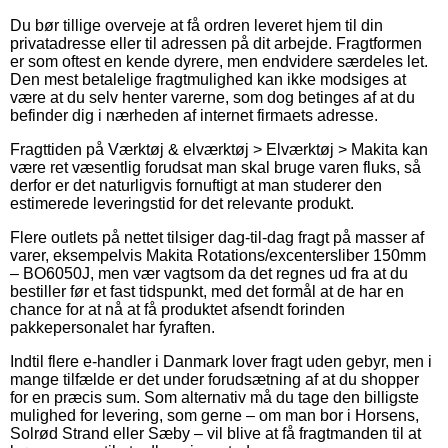
Du bør tillige overveje at få ordren leveret hjem til din
privatadresse eller til adressen på dit arbejde. Fragtformen
er som oftest en kende dyrere, men endvidere særdeles let.
Den mest betalelige fragtmulighed kan ikke modsiges at
være at du selv henter varerne, som dog betinges af at du
befinder dig i nærheden af internet firmaets adresse.
Fragttiden på Værktøj & elværktøj > Elværktøj > Makita kan
være ret væsentlig forudsat man skal bruge varen fluks, så
derfor er det naturligvis fornuftigt at man studerer den
estimerede leveringstid for det relevante produkt.
Flere outlets på nettet tilsiger dag-til-dag fragt på masser af
varer, eksempelvis Makita Rotations/excentersliber 150mm
– BO6050J, men vær vagtsom da det regnes ud fra at du
bestiller før et fast tidspunkt, med det formål at de har en
chance for at nå at få produktet afsendt forinden
pakkepersonalet har fyraften.
Indtil flere e-handler i Danmark lover fragt uden gebyr, men i
mange tilfælde er det under forudsætning af at du shopper
for en præcis sum. Som alternativ må du tage den billigste
mulighed for levering, som gerne – om man bor i Horsens,
Solrød Strand eller Sæby – vil blive at få fragtmanden til at