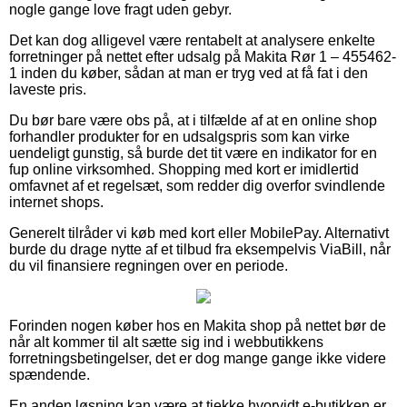
nogle gange love fragt uden gebyr.
Det kan dog alligevel være rentabelt at analysere enkelte
forretninger på nettet efter udsalg på Makita Rør 1 – 455462-
1 inden du køber, sådan at man er tryg ved at få fat i den
laveste pris.
Du bør bare være obs på, at i tilfælde af at en online shop
forhandler produkter for en udsalgspris som kan virke
uendeligt gunstig, så burde det tit være en indikator for en
fup online virksomhed. Shopping med kort er imidlertid
omfavnet af et regelsæt, som redder dig overfor svindlende
internet shops.
Generelt tilråder vi køb med kort eller MobilePay. Alternativt
burde du drage nytte af et tilbud fra eksempelvis ViaBill, når
du vil finansiere regningen over en periode.
Forinden nogen køber hos en Makita shop på nettet bør de
når alt kommer til alt sætte sig ind i webbutikkens
forretningsbetingelser, det er dog mange gange ikke videre
spændende.
En anden løsning kan være at tjekke hvorvidt e-butikken er