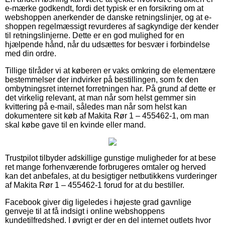
e-mærke godkendt, fordi det typisk er en forsikring om at
webshoppen anerkender de danske retningslinjer, og at e-
shoppen regelmæssigt revurderes af sagkyndige der kender
til retningslinjerne. Dette er en god mulighed for en
hjælpende hånd, når du udsættes for besvær i forbindelse
med din ordre.
Tillige tilråder vi at køberen er vaks omkring de elementære
bestemmelser der indvirker på bestillingen, som fx den
ombytningsret internet forretningen har. På grund af dette er
det virkelig relevant, at man når som helst gemmer sin
kvittering på e-mail, således man når som helst kan
dokumentere sit køb af Makita Rør 1 – 455462-1, om man
skal købe gave til en kvinde eller mand.
Trustpilot tilbyder adskillige gunstige muligheder for at bese
ret mange forhenværende forbrugeres omtaler og herved
kan det anbefales, at du besigtiger netbutikkens vurderinger
af Makita Rør 1 – 455462-1 forud for at du bestiller.
Facebook giver dig ligeledes i højeste grad gavnlige
genveje til at få indsigt i online webshoppens
kundetilfredshed. I øvrigt er der en del internet outlets hvor