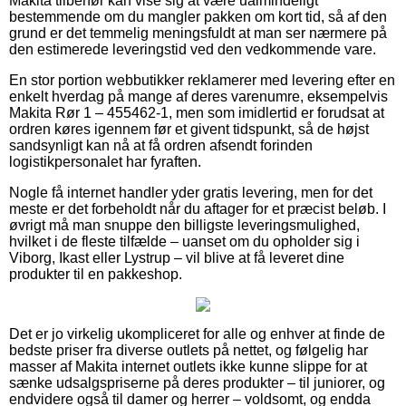
Makita tilbehør kan vise sig at være ualmindeligt
bestemmende om du mangler pakken om kort tid, så af den
grund er det temmelig meningsfuldt at man ser nærmere på
den estimerede leveringstid ved den vedkommende vare.
En stor portion webbutikker reklamerer med levering efter en
enkelt hverdag på mange af deres varenumre, eksempelvis
Makita Rør 1 – 455462-1, men som imidlertid er forudsat at
ordren køres igennem før et givent tidspunkt, så de højst
sandsynligt kan nå at få ordren afsendt forinden
logistikpersonalet har fyraften.
Nogle få internet handler yder gratis levering, men for det
meste er det forbeholdt når du aftager for et præcist beløb. I
øvrigt må man snuppe den billigste leveringsmulighed,
hvilket i de fleste tilfælde – uanset om du opholder sig i
Viborg, Ikast eller Lystrup – vil blive at få leveret dine
produkter til en pakkeshop.
Det er jo virkelig ukompliceret for alle og enhver at finde de
bedste priser fra diverse outlets på nettet, og følgelig har
masser af Makita internet outlets ikke kunne slippe for at
sænke udsalgspriserne på deres produkter – til juniorer, og
endvidere også til damer og herrer – voldsomt, og endda