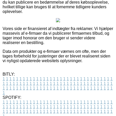
du kan publicere en bedømmelse af deres købsoplevelse,
hvilket tillige kan bruges til at fornemme tidligere kunders
oplevelser.
Vores side er finansieret af indtægter fra reklamer. Vi hjælper
massevis af e-firmaer da vi publicerer firmaernes tilbud, og
tager imod honorar om den bruger vi sender videre
realiserer en bestilling.
Data om produkter og e-firmaer værnes om ofte, men der
tages forbehold for justeringer der er blevet realiseret siden
vi nyligst opdaterede websitets oplysninger.
BITLY:
1
1
1
1
1
1
1
1
1
1
1
1
1
1
1
1
1
1
1
1
1
1
1
1
1
1
1
1
1
1
1
1
1
1
1
1
1
1
1
1
1
1
1
1
1
1
1
1
1
1
1
1
1
1
1
1
1
1
1
1
1
1
1
1
1
1
1
1
1
1
1
1
1
1
1
1
1
1
1
1
1
1
1
1
1
1
1
1
1
1
1
1
1
1
1
1
1
1
1
1
SPOTIFY:
1
1
1
1
1
1
1
1
1
1
1
1
1
1
1
1
1
1
1
1
1
1
1
1
1
1
1
1
1
1
1
1
1
1
1
1
1
1
1
1
1
1
1
1
1
1
1
1
1
1
1
1
1
1
1
1
1
1
1
1
1
1
1
1
1
1
1
1
1
1
1
1
1
1
1
1
1
1
1
1
1
1
1
1
1
1
1
1
1
1
1
1
1
1
1
1
1
1
1