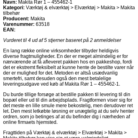
Navn:
Makita Rør 1 – 455462-1
Kategori:
Værktøj & elværktøj > Elværktøj > Makita > Makita
tilbehør
Producent:
Makita
Varenummer:
63518
EAN:
Vurderet til
4
ud af 5 stjerner baseret på
2
anmeldelser
En lang række online virksomheder tilbyder heldigvis
diverse fragtmuligheder. En der er meget almindelig er for
nærværende at få afleveret pakken hos en pakkeshop, fordi
det er ekstremt fleksibelt at kunne hente de bestilte varer når
der er mulighed for det. Metoden er altså usædvanlig
smertefri, samt desuden også den mest betalelige
leveringsudgave ved køb af Makita Rør 1 – 455462-1.
Du burde tillige forsøge at bestille pakken til levering til din
bopæl eller ud til din arbejdsplads. Fragtformen viser sig for
det meste en lille smule mere bekostelig, men derudover ret
let. Den mest letkøbte løsning er unægtelig at du selv henter
ordren, som jo betinges af at du befinder dig i nærheden af
online firmaets hjemsted.
Fragttiden på Værktøj & elværktøj > Elværktøj > Makita >