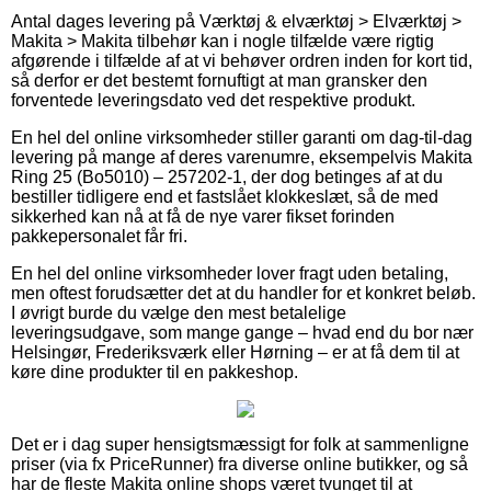
Antal dages levering på Værktøj & elværktøj > Elværktøj >
Makita > Makita tilbehør kan i nogle tilfælde være rigtig
afgørende i tilfælde af at vi behøver ordren inden for kort tid,
så derfor er det bestemt fornuftigt at man gransker den
forventede leveringsdato ved det respektive produkt.
En hel del online virksomheder stiller garanti om dag-til-dag
levering på mange af deres varenumre, eksempelvis Makita
Ring 25 (Bo5010) – 257202-1, der dog betinges af at du
bestiller tidligere end et fastslået klokkeslæt, så de med
sikkerhed kan nå at få de nye varer fikset forinden
pakkepersonalet får fri.
En hel del online virksomheder lover fragt uden betaling,
men oftest forudsætter det at du handler for et konkret beløb.
I øvrigt burde du vælge den mest betalelige
leveringsudgave, som mange gange – hvad end du bor nær
Helsingør, Frederiksværk eller Hørning – er at få dem til at
køre dine produkter til en pakkeshop.
Det er i dag super hensigtsmæssigt for folk at sammenligne
priser (via fx PriceRunner) fra diverse online butikker, og så
har de fleste Makita online shops været tvunget til at