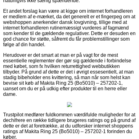
naturligvis ikke særlig spændende.
Et andet forslag kan være at kigge om internet forhandleren
er medlem af e-mærket, da det generelt er et fingerpeg om at
webshoppen anerkender dansk lovgivning, tillige med at
internet forhandleren rutinemæssigt vurderes af fagmænd
som kender til de gældende regulativer. Dette er desuden en
god chance for støtte, såfremt du får problemstillinger som
følge af din handel.
Herudover er det smart at man er på vagt for de mest
essentielle reglementer der gør sig gældende i forbindelse
med købet, som fx hvilken returrettighed webbutikken
tilbyder. På grund af dette er det i øvrigt essesentielt, at man
stadig bibeholder ens kvittering, så man når som helst kan
bevise sit køb af Makita Ring 25 (Bo5010) – 257202-1,
uanset om du er på udkig efter produkter til en herre eller
dame.
Trustpilot medfører fuldkommen værdifulde muligheder for at
dechifrere en række tidligere brugeres ratings og på grund af
dette er det at foretrække, at du udforsker internet shoppens
ratings af Makita Ring 25 (Bo5010) – 257202-1 forinden du
køber.