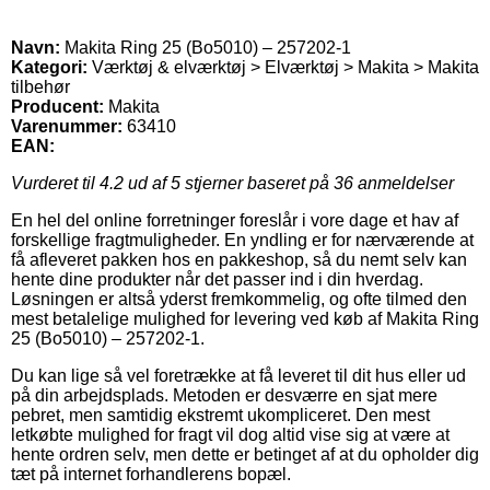
Navn:
Makita Ring 25 (Bo5010) – 257202-1
Kategori:
Værktøj & elværktøj > Elværktøj > Makita > Makita
tilbehør
Producent:
Makita
Varenummer:
63410
EAN:
Vurderet til
4.2
ud af 5 stjerner baseret på
36
anmeldelser
En hel del online forretninger foreslår i vore dage et hav af
forskellige fragtmuligheder. En yndling er for nærværende at
få afleveret pakken hos en pakkeshop, så du nemt selv kan
hente dine produkter når det passer ind i din hverdag.
Løsningen er altså yderst fremkommelig, og ofte tilmed den
mest betalelige mulighed for levering ved køb af Makita Ring
25 (Bo5010) – 257202-1.
Du kan lige så vel foretrække at få leveret til dit hus eller ud
på din arbejdsplads. Metoden er desværre en sjat mere
pebret, men samtidig ekstremt ukompliceret. Den mest
letkøbte mulighed for fragt vil dog altid vise sig at være at
hente ordren selv, men dette er betinget af at du opholder dig
tæt på internet forhandlerens bopæl.