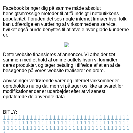
Facebook bringer dig på samme måde absolut
hensigtsmæssige metoder til at få indsigt i netbutikkens
popularitet. Foruden det ses nogle internet firmaer hvor folk
kan udfærdige en vurdering af virksomhedens service,
hvilket også burde benyttes til at afveje hvor glade kunderne
er.
Dette website finansieres af annoncer. Vi arbejder tæt
sammen med et hold af online outlets hvori vi formidler
deres produkter, og tager betaling i tilfælde af at en af de
besøgende på vores website realiserer en ordre.
Anvisninger vedrørende varer og internet virksomheder
opretholdes nu og da, men vi påtager os ikke ansvaret for
modifikationer der er udarbejdet efter at vi senest
opdaterede de anvendte data.
BITLY:
1
1
1
1
1
1
1
1
1
1
1
1
1
1
1
1
1
1
1
1
1
1
1
1
1
1
1
1
1
1
1
1
1
1
1
1
1
1
1
1
1
1
1
1
1
1
1
1
1
1
1
1
1
1
1
1
1
1
1
1
1
1
1
1
1
1
1
1
1
1
1
1
1
1
1
1
1
1
1
1
1
1
1
1
1
1
1
1
1
1
1
1
1
1
1
1
1
1
1