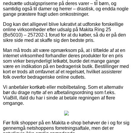
nedsætte udsalgspriserne på deres varer – til børn, og
samtidig også til damer og herrer – drastisk, og endda nogle
gange præstere fragt uden omkostninger.
Dog kan det alligevel blive lukrativt at udforske forskellige
online virksomheder efter udsalg på Makita Ring 25
(Bo5010) – 257202-1 forud for at du køber, så du er på den
sikre side med at skaffe sig den bedste pris.
Man må trods alt være opmærksom på, at i tilfælde af at en
internet virksomhed forhandler deres produkter for en pris
som virker besynderligt letkøbt, burde det mange gange
være en indikation på en bedragerisk butik. Bestillinger med
kort er trods alt omfavnet af et regelsæt, hvilket assisterer
folk overfor bedrageriske online outlets.
Vi anbefaler kortkøb eller mobilbetaling. Som et alternativ
bør du drage nytte af en afbetalingsordning som f.eks.
ViaBill, ifald du har i sinde at betale regningen af flere
omgange.
Før folk shopper på en Makita e-shop behøver de i og for sig
gennemgå netshoppens forretningsaftale, men det er