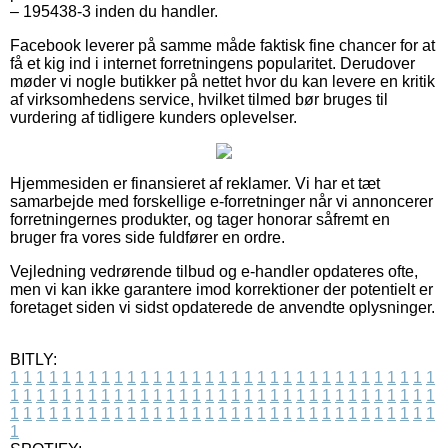
– 195438-3 inden du handler.
Facebook leverer på samme måde faktisk fine chancer for at
få et kig ind i internet forretningens popularitet. Derudover
møder vi nogle butikker på nettet hvor du kan levere en kritik
af virksomhedens service, hvilket tilmed bør bruges til
vurdering af tidligere kunders oplevelser.
Hjemmesiden er finansieret af reklamer. Vi har et tæt
samarbejde med forskellige e-forretninger når vi annoncerer
forretningernes produkter, og tager honorar såfremt en
bruger fra vores side fuldfører en ordre.
Vejledning vedrørende tilbud og e-handler opdateres ofte,
men vi kan ikke garantere imod korrektioner der potentielt er
foretaget siden vi sidst opdaterede de anvendte oplysninger.
BITLY:
1
1
1
1
1
1
1
1
1
1
1
1
1
1
1
1
1
1
1
1
1
1
1
1
1
1
1
1
1
1
1
1
1
1
1
1
1
1
1
1
1
1
1
1
1
1
1
1
1
1
1
1
1
1
1
1
1
1
1
1
1
1
1
1
1
1
1
1
1
1
1
1
1
1
1
1
1
1
1
1
1
1
1
1
1
1
1
1
1
1
1
1
1
1
1
1
1
1
1
1