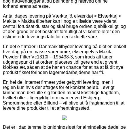
dog nødvendiggør at du befinder dig nærved online
forhandlerens adresse.
Antal dages levering på Værktøj & elværktøj > Elværktøj >
Makita > Makita tilbehør kan i nogle tilfælde være yderst
central forudsat du står og skal bruge ordren øjeblikkeligt, og
af den grund er det bestemt fornuftigt at vi kontrollerer den
estimerede leveringsdato for den aktuelle vare.
En del e-firmaer i Danmark tilbyder levering på blot en enkelt
hverdag på en masse varenumre, eksempelvis Makita
Powder Filter Vc1310l – 195438-3, som trods alt tager
udgangspunkt i at ordren placeres tidligere end et givent
klokkeslæt, sådan at de har en chance for at nå at få dit nye
produkt fikset forinden lagermedarbejderne har fri.
En hel del internet firmaer yder gebyrfri levering, men i
reglen kun hvis der aftages for et konkret beløb. I øvrigt
kunne man beslutte sig for den mindst kostelige fragtform,
hvilket ofte – ligegyldigt om man er ved Esbjerg,
Smørumnedre eller Billund – vil blive at få fragtmanden til at
levere dine produkter til et afhentningssted.
Det er i dag temmelig gnidningsløst for almindelige dødelige