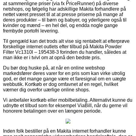
at sammenligne priser (via fx PriceRunner) på diverse
netshops, og følgelig har adskillige Makita forhandlere på
nettet været presset til at at presse priserne på mange af
deres produkter – til børn og babyer, og yderligere også til
kvinder og mænd – en hel del, og endda nogle gange
frembyde portofri levering.
Til gengæld kan det trods alt vise sig rentabelt at efterprøve
forskellige internet outlets efter tilbud på Makita Powder
Filter Vc1310l – 195438-3 forinden du handler, således at
man ikke er i tvivl om at opnå den bedste pris.
Du bør dog huske på, at når en online webshop
markedsfører deres varer for en pris som kan virke utrolig
god, er det mange gange være et faresignal om en uægte
webbutik. Kortkøb er dog omfavnet af en regel, hvilket
værner dig overfor uærlige online shops.
Vi anbefaler kortkøb eller mobilbetaling. Alternativt kunne du
udnytte et tilbud som for eksempel ViaBill, når du gerne vil
honorere betalingen over en længere periode.
Inden folk bestiller på en Makita internet forhandler kunne