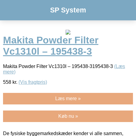
SP System
Makita Powder Filter
Vc1310l – 195438-3
Makita Powder Filter Vc1310l – 195438-3195438-3
(Læs
mere)
558
kr.
(Vis fragtpris)
Læs mere »
Køb nu »
De fysiske byggemarkedskæder kender vi alle sammen,