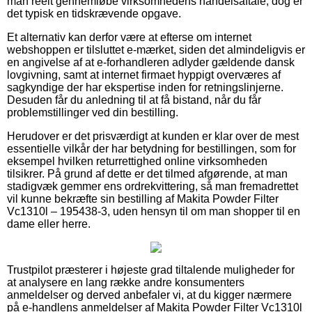
man reelt gennemløbe virksomhedens handelsaftale, dog er
det typisk en tidskrævende opgave.
Et alternativ kan derfor være at efterse om internet
webshoppen er tilsluttet e-mærket, siden det almindeligvis er
en angivelse af at e-forhandleren adlyder gældende dansk
lovgivning, samt at internet firmaet hyppigt overværes af
sagkyndige der har ekspertise inden for retningslinjerne.
Desuden får du anledning til at få bistand, når du får
problemstillinger ved din bestilling.
Herudover er det prisværdigt at kunden er klar over de mest
essentielle vilkår der har betydning for bestillingen, som for
eksempel hvilken returrettighed online virksomheden
tilsikrer. På grund af dette er det tilmed afgørende, at man
stadigvæk gemmer ens ordrekvittering, så man fremadrettet
vil kunne bekræfte sin bestilling af Makita Powder Filter
Vc1310l – 195438-3, uden hensyn til om man shopper til en
dame eller herre.
Trustpilot præsterer i højeste grad tiltalende muligheder for
at analysere en lang række andre konsumenters
anmeldelser og derved anbefaler vi, at du kigger nærmere
på e-handlens anmeldelser af Makita Powder Filter Vc1310l