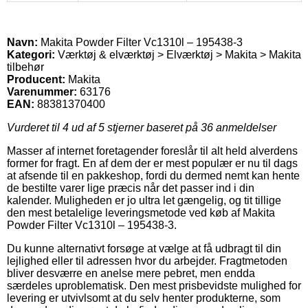
Navn:
Makita Powder Filter Vc1310l – 195438-3
Kategori:
Værktøj & elværktøj > Elværktøj > Makita > Makita
tilbehør
Producent:
Makita
Varenummer:
63176
EAN:
88381370400
Vurderet til
4
ud af 5 stjerner baseret på
36
anmeldelser
Masser af internet foretagender foreslår til alt held alverdens
former for fragt. En af dem der er mest populær er nu til dags
at afsende til en pakkeshop, fordi du dermed nemt kan hente
de bestilte varer lige præcis når det passer ind i din
kalender. Muligheden er jo ultra let gængelig, og tit tillige
den mest betalelige leveringsmetode ved køb af Makita
Powder Filter Vc1310l – 195438-3.
Du kunne alternativt forsøge at vælge at få udbragt til din
lejlighed eller til adressen hvor du arbejder. Fragtmetoden
bliver desværre en anelse mere pebret, men endda
særdeles uproblematisk. Den mest prisbevidste mulighed for
levering er utvivlsomt at du selv henter produkterne, som