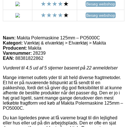
Besøg webshop
Besøg webshop
Navn:
Makita Polermaskine 125mm – PO5000C
Kategori:
Værktøj & elværktøj > Elværktøj > Makita
Producent:
Makita
Varenummer:
28239
EAN:
88381822862
Vurderet til
4.5
ud af 5 stjerner baseret på
22
anmeldelser
Mange internet outlets yder til alt held diverse fragtmetoder.
Et hit er på nuværende tidspunkt at få sendt til en
pakkeshop, fordi det så giver dig god fleksibilitet til at kunne
afhente de bestilte produkter når det passer dig. Den er jo i
høj grad ligetil, samt mange gange derudover den mest
letkøbte fragtform ved køb af Makita Polermaskine 125mm –
PO5000C.
Du kan ligeledes prøve at få varerne bragt til din lejlighed
eller hus eller ud på din arbejdsplads. Den er ofte en sjat