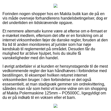
Forinden nogen shopper hos en Makita butik kan de på en
vis måde overveje forhandlerens handelsbetingelser, dog er
det undertiden en tidskrævende opgave.
Et nemmere alternativ kunne være at efterse om e-firmaet er
e-mærket medlem, eftersom det ofte er en forsikring om at
internet virksomheden føjer de danske regler, foruden at den
fra tid til anden monitoreres af jurister som har nøje
kendskab til reglementet på området. Desuden får du
mulighed for at blive hjulpet, hvis du skulle få
vanskeligheder med din handel.
I øvrigt anbefaler vi at kunden er hensynstagende til de mest
vedkommende regler der kan håndhæves i forbindelse med
bestillingen, til eksempel hvilken returret internet
virksomheden bruger. I den forbindelse er det også
essesentielt, at man stadigvæk gemmer sin ordrekvittering,
således man når som helst vil kunne vidne om sin shopping
af Makita Polermaskine 125mm – PO5000C, ligegyldigt om
du er på indkøb til en voksen eller et barn.