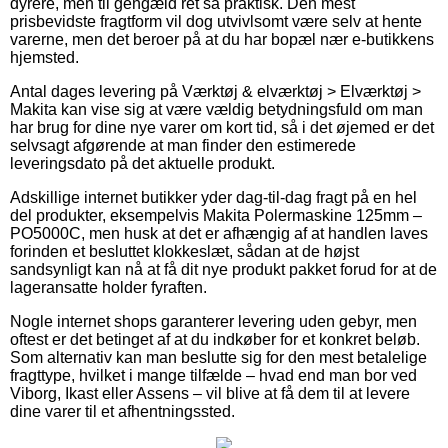
dyrere, men til gengæld ret så praktisk. Den mest
prisbevidste fragtform vil dog utvivlsomt være selv at hente
varerne, men det beroer på at du har bopæl nær e-butikkens
hjemsted.
Antal dages levering på Værktøj & elværktøj > Elværktøj >
Makita kan vise sig at være vældig betydningsfuld om man
har brug for dine nye varer om kort tid, så i det øjemed er det
selvsagt afgørende at man finder den estimerede
leveringsdato på det aktuelle produkt.
Adskillige internet butikker yder dag-til-dag fragt på en hel
del produkter, eksempelvis Makita Polermaskine 125mm –
PO5000C, men husk at det er afhængig af at handlen laves
forinden et besluttet klokkeslæt, sådan at de højst
sandsynligt kan nå at få dit nye produkt pakket forud for at de
lageransatte holder fyraften.
Nogle internet shops garanterer levering uden gebyr, men
oftest er det betinget af at du indkøber for et konkret beløb.
Som alternativ kan man beslutte sig for den mest betalelige
fragttype, hvilket i mange tilfælde – hvad end man bor ved
Viborg, Ikast eller Assens – vil blive at få dem til at levere
dine varer til et afhentningssted.