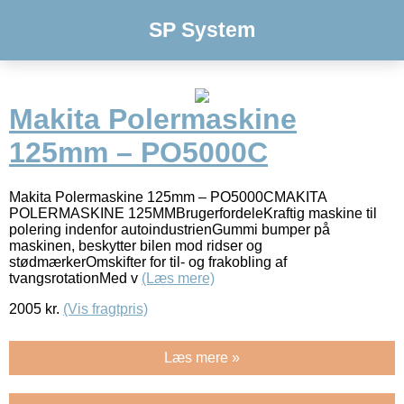
SP System
Makita Polermaskine
125mm – PO5000C
Makita Polermaskine 125mm – PO5000CMAKITA
POLERMASKINE 125MMBrugerfordeleKraftig maskine til
polering indenfor autoindustrienGummi bumper på
maskinen, beskytter bilen mod ridser og
stødmærkerOmskifter for til- og frakobling af
tvangsrotationMed v
(Læs mere)
2005
kr.
(Vis fragtpris)
Læs mere »