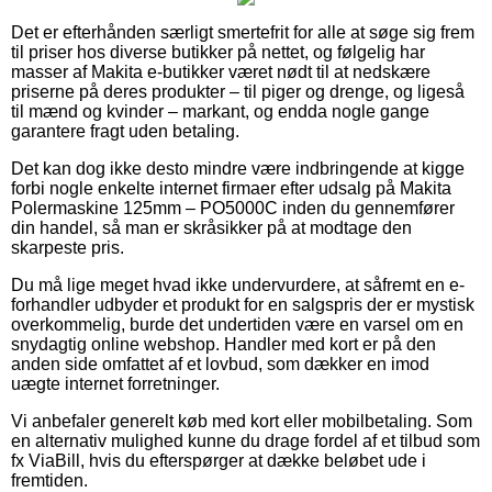
Det er efterhånden særligt smertefrit for alle at søge sig frem
til priser hos diverse butikker på nettet, og følgelig har
masser af Makita e-butikker været nødt til at nedskære
priserne på deres produkter – til piger og drenge, og ligeså
til mænd og kvinder – markant, og endda nogle gange
garantere fragt uden betaling.
Det kan dog ikke desto mindre være indbringende at kigge
forbi nogle enkelte internet firmaer efter udsalg på Makita
Polermaskine 125mm – PO5000C inden du gennemfører
din handel, så man er skråsikker på at modtage den
skarpeste pris.
Du må lige meget hvad ikke undervurdere, at såfremt en e-
forhandler udbyder et produkt for en salgspris der er mystisk
overkommelig, burde det undertiden være en varsel om en
snydagtig online webshop. Handler med kort er på den
anden side omfattet af et lovbud, som dækker en imod
uægte internet forretninger.
Vi anbefaler generelt køb med kort eller mobilbetaling. Som
en alternativ mulighed kunne du drage fordel af et tilbud som
fx ViaBill, hvis du efterspørger at dække beløbet ude i
fremtiden.