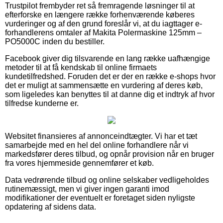
Trustpilot frembyder ret så fremragende løsninger til at
efterforske en længere række forhenværende køberes
vurderinger og af den grund foreslår vi, at du iagttager e-
forhandlerens omtaler af Makita Polermaskine 125mm –
PO5000C inden du bestiller.
Facebook giver dig tilsvarende en lang række uafhængige
metoder til at få kendskab til online firmaets
kundetilfredshed. Foruden det er der en række e-shops hvor
det er muligt at sammensætte en vurdering af deres køb,
som ligeledes kan benyttes til at danne dig et indtryk af hvor
tilfredse kunderne er.
Websitet finansieres af annonceindtægter. Vi har et tæt
samarbejde med en hel del online forhandlere når vi
markedsfører deres tilbud, og opnår provision når en bruger
fra vores hjemmeside gennemfører et køb.
Data vedrørende tilbud og online selskaber vedligeholdes
rutinemæssigt, men vi giver ingen garanti imod
modifikationer der eventuelt er foretaget siden nyligste
opdatering af sidens data.