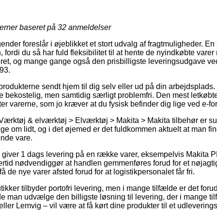
jerner baseret på
32
anmeldelser
nder foreslår i øjeblikket et stort udvalg af fragtmuligheder. En 
ordi du så har fuld fleksibilitet til at hente de nyindkøbte varer
ret, og mange gange også den prisbilligste leveringsudgave ve
93.
produkterne sendt hjem til dig selv eller ud på din arbejdsplad
e bekostelig, men samtidig særligt problemfri. Den mest letkøbt
ter varerne, som jo kræver at du fysisk befinder dig lige ved e-
Værktøj & elværktøj > Elværktøj > Makita > Makita tilbehør er su
e om lidt, og i det øjemed er det fuldkommen aktuelt at man fin
nde vare.
 giver 1 dags levering på en række varer, eksempelvis Makita 
tid nødvendiggør at handlen gemmenføres forud for et nøjagtig
å de nye varer afsted forud for at logistikpersonalet får fri.
tikker tilbyder portofri levering, men i mange tilfælde er det foru
de man udvælge den billigste løsning til levering, der i mange t
er Lemvig – vil være at få kørt dine produkter til et udlevering