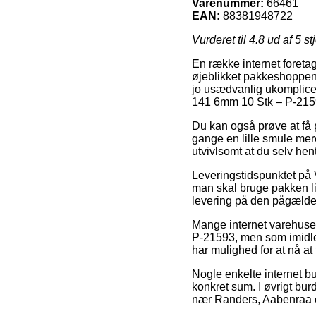
Varenummer:
66461
EAN:
88381948722
Vurderet til
4.8
ud af 5 st
En række internet foretage
øjeblikket pakkeshoppen, f
jo usædvanlig ukomplice
141 6mm 10 Stk – P-215
Du kan også prøve at få 
gange en lille smule mer
utvivlsomt at du selv hen
Leveringstidspunktet på 
man skal bruge pakken lig
levering på den pågælde
Mange internet varehuse
P-21593, men som imidler
har mulighed for at nå at f
Nogle enkelte internet bu
konkret sum. I øvrigt bur
nær Randers, Aabenraa ell