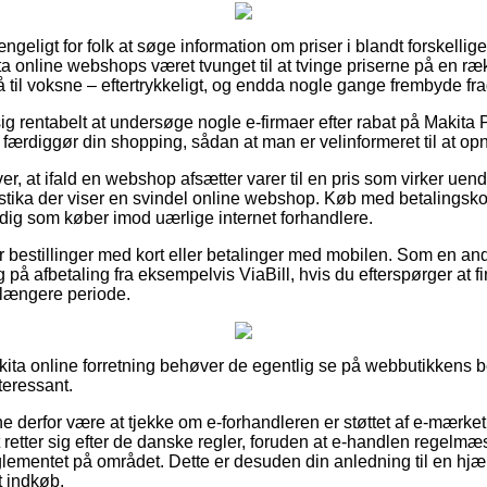
ngeligt for folk at søge information om priser i blandt forskellige
ta online webshops været tvunget til at tvinge priserne på en ræk
å til voksne – eftertrykkeligt, og endda nogle gange frembyde fr
ig rentabelt at undersøge nogle e-firmaer efter rabat på Makit
 færdiggør din shopping, sådan at man er velinformeret til at opnå
, at ifald en webshop afsætter varer til en pris som virker uend
istika der viser en svindel online webshop. Køb med betalingskort 
dig som køber imod uærlige internet forhandlere.
for bestillinger med kort eller betalinger med mobilen. Som en 
g på afbetaling fra eksempelvis ViaBill, hvis du efterspørger at f
længere periode.
ita online forretning behøver de egentlig se på webbutikkens b
teressant.
nne derfor være at tjekke om e-forhandleren er støttet af e-mærke
 retter sig efter de danske regler, foruden at e-handlen regelmæs
reglementet på området. Dette er desuden din anledning til en hj
t indkøb.