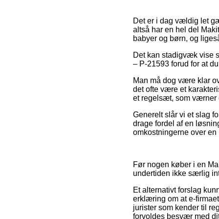
Det er i dag vældig let gæ
altså har en hel del Maki
babyer og børn, og liges
Det kan stadigvæk vise s
– P-21593 forud for at du
Man må dog være klar over
det ofte være et karakter
et regelsæt, som værner 
Generelt slår vi et slag 
drage fordel af en løsnin
omkostningerne over en 
Før nogen køber i en Mak
undertiden ikke særlig in
Et alternativt forslag ku
erklæring om at e-firmaet
jurister som kender til 
forvoldes besvær med di