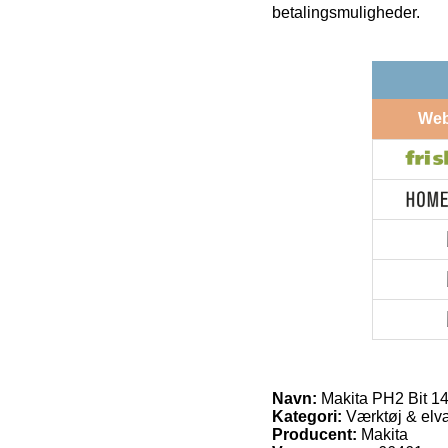
betalingsmuligheder.
We
Navn:
Makita PH2 Bit 1
Kategori:
Værktøj & elvæ
Producent:
Makita