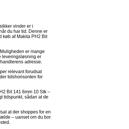
sikker vinder er i
 når du har tid. Denne er
d køb af Makita PH2 Bit
s. Muligheden er mange
e leveringsløsning er
forhandlerens adresse.
per relevant forudsat
der tidshorisonten for
PH2 Bit 141 6mm 10 Stk –
t tidspunkt, sådan at de
dsat at der shoppes for en
ilfælde – uanset om du bor
ssted.