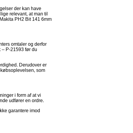
ngelser der kan have
lige relevant, at man til
f Makita PH2 Bit 141 6mm
ters omtaler og derfor
k – P-21593 før du
ærdighed. Derudover er
af købsoplevelsen, som
nger i form af at vi
nde udfører en ordre.
ikke garantere imod