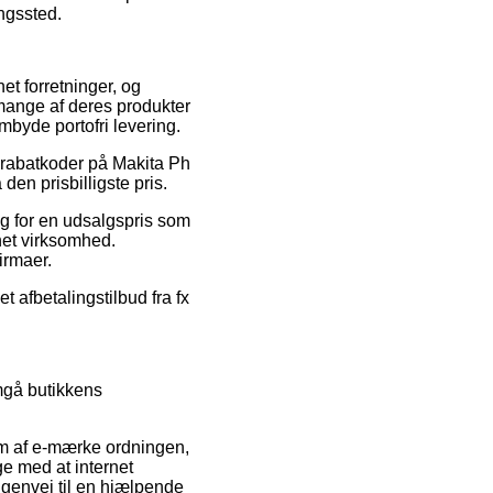
ingssted.
net forretninger, og
å mange af deres produkter
mbyde portofri levering.
er rabatkoder på Makita Ph
en prisbilligste pris.
alg for en udsalgspris som
rnet virksomhed.
irmaer.
 afbetalingstilbud fra fx
mgå butikkens
m af e-mærke ordningen,
ge med at internet
g genvej til en hjælpende