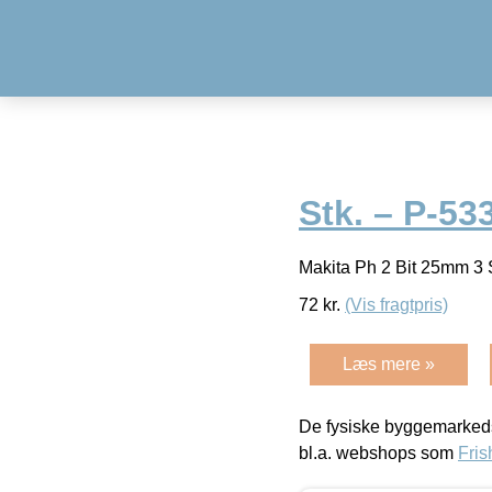
Stk. – P-53
Makita Ph 2 Bit 25mm 3
72
kr.
(Vis fragtpris)
Læs mere »
De fysiske byggemarkeds
bl.a. webshops som
Fris