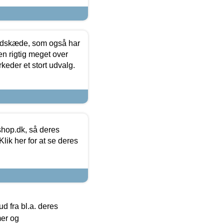
edskæde, som også har
en rigtig meget over
keder et stort udvalg.
hop.dk, så deres
lik her for at se deres
 fra bl.a. deres
mer og