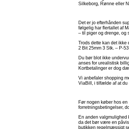
Silkeborg, Rønne eller Niv
Det er jo efterhånden supe
følgelig har flertallet a
– til piger og drenge, og
Trods dette kan det ikke 
2 Bit 25mm 3 Stk. – P-533
Du bør blot ikke undervur
anses for urealistisk bil
Kortbetalinger er dog dæk
Vi anbefaler shopping med
ViaBill, i tilfælde af at 
Før nogen køber hos en 
forretningsbetingelser, d
En anden valgmulighed k
da det bør være en påvisn
butikken regelmæssigt ses