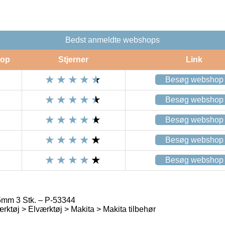
Bedst anmeldte webshops
op
Stjerner
Link
Besøg webshop
Besøg webshop
Besøg webshop
Besøg webshop
Besøg webshop
5mm 3 Stk. – P-53344
rktøj > Elværktøj > Makita > Makita tilbehør