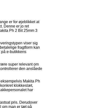
ange er for øjeblikket at
t. Denne er jo ret
akita Ph 2 Bit 25mm 3
Leveringstypen viser sig
etalelige fragtform kan
t på e-butikkens
 være super relevant om
 kontrollerer den anslåede
r, eksempelvis Makita Ph
 konkret klokkeslæt,
t pakkepersonalet har
fastsat pris. Derudover
til om man er tæt på