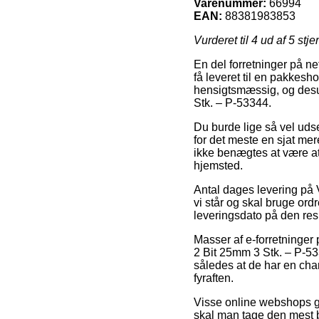
Varenummer:
66994
EAN:
88381983853
Vurderet til
4
ud af 5 stje
En del forretninger på net
få leveret til en pakkesho
hensigtsmæssig, og desu
Stk. – P-53344.
Du burde lige så vel udse 
for det meste en sjat me
ikke benægtes at være at
hjemsted.
Antal dages levering på 
vi står og skal bruge ord
leveringsdato på den res
Masser af e-forretninger
2 Bit 25mm 3 Stk. – P-533
således at de har en chanc
fyraften.
Visse online webshops gar
skal man tage den mest be