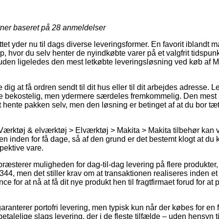
rner baseret på
28
anmeldelser
tet yder nu til dags diverse leveringsformer. En favorit iblandt m
p, hvor du selv henter de nyindkøbte varer på et valgfrit tidspunk
den ligeledes den mest letkøbte leveringsløsning ved køb af M
dig at få ordren sendt til dit hus eller til dit arbejdes adresse. 
re bekostelig, men ydermere særdeles fremkommelig. Den mest b
 hente pakken selv, men den løsning er betinget af at du bor tæ
Værktøj & elværktøj > Elværktøj > Makita > Makita tilbehør kan
ren inden for få dage, så af den grund er det bestemt klogt at du
pektive vare.
 præsterer muligheden for dag-til-dag levering på flere produkte
44, men det stiller krav om at transaktionen realiseres inden et
e for at nå at få dit nye produkt hen til fragtfirmaet forud for a
anterer portofri levering, men typisk kun når der købes for en 
talelige slags levering, der i de fleste tilfælde – uden hensyn 