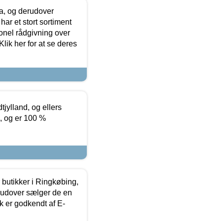
ia, og derudover
ar et stort sortiment
onel rådgivning over
ik her for at se deres
tjylland, og ellers
4, og er 100 %
butikker i Ringkøbing,
rudover sælger de en
k er godkendt af E-