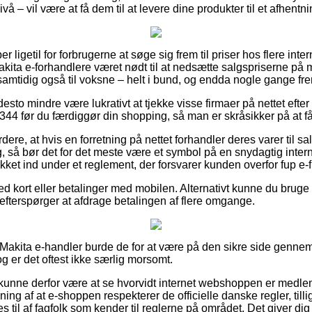
å – vil være at få dem til at levere dine produkter til et afhentn
r ligetil for forbrugerne at søge sig frem til priser hos flere inter
f Makita e-forhandlere været nødt til at nedsætte salgspriserne p
 samtidig også til voksne – helt i bund, og endda nogle gange fre
desto mindre være lukrativt at tjekke visse firmaer på nettet eft
44 før du færdiggør din shopping, så man er skråsikker på at få d
dere, at hvis en forretning på nettet forhandler deres varer til s
lig, så bør det for det meste være et symbol på en snydagtig inte
ket ind under et reglement, der forsvarer kunden overfor fup e-f
 kort eller betalinger med mobilen. Alternativt kunne du bruge et
du efterspørger at afdrage betalingen af flere omgange.
Makita e-handler burde de for at være på den sikre side genne
og er det oftest ikke særlig morsomt.
unne derfor være at se hvorvidt internet webshoppen er medle
ing af at e-shoppen respekterer de officielle danske regler, tilli
 til af fagfolk som kender til reglerne på området. Det giver di