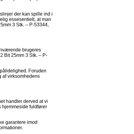
njer der kan spille ind i
elig essesentielt, at man
 25mm 3 Stk. – P-53344,
rhenværende brugeres
h 2 Bit 25mm 3 Stk. – P-
s pålidelighed. Foruden
ng af virksomhedens
net handler derved at vi
es hjemmeside fuldfører
kke garantere imod
ormationer.