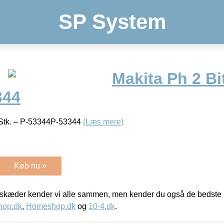
SP System
Makita Ph 2 B
344
 Stk. – P-53344P-53344
(Læs mere)
Køb nu »
kæder kender vi alle sammen, men kender du også de bedste p
hop.dk
,
Homeshop.dk
og
10-4.dk
.