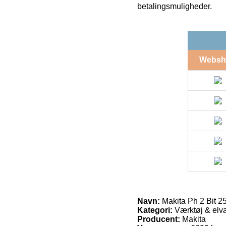
betalingsmuligheder.
Websh
Navn:
Makita Ph 2 Bit 2
Kategori:
Værktøj & elvæ
Producent:
Makita