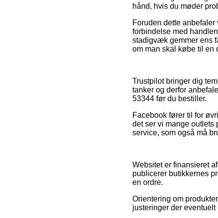
hånd, hvis du møder prob
Foruden dette anbefaler 
forbindelse med handlen, 
stadigvæk gemmer ens fa
om man skal købe til en d
Trustpilot bringer dig t
tanker og derfor anbefale
53344 før du bestiller.
Facebook fører til for øv
det ser vi mange outlets
service, som også må brug
Websitet er finansieret a
publicerer butikkernes pr
en ordre.
Orientering om produkter
justeringer der eventuelt