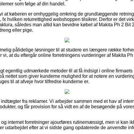
lemer som følge af din handel.
vi at køberen er omhyggelig omkring de grundlæggende retningsli
fx hvilken returrettighed webshoppen tilsikrer. Derfor er det virk
ktura, således man altid kan bevidne købet af Makita Ph 2 Bit
reng eller pige.
emmelig pålidelige løsninger til at studere en længere række fo
r vi, at du eftergår online forretningens vurderinger af Makita P
rigt egentlig udmærkede metoder til at få indsigt i online firmaet
 på nettet som giver kunderne mulighed for at notere en vurderi
es til at afveje hvor tilfredse kunderne er.
f indtægter fra reklamer. Vi arbejder sammen med et hav af inter
odukter, og får provision for så vidt en af de besøgende på vor
 og internet forretninger ajourføres rutinemæssigt, men vi kan i
 er udarbejdet efter at vi sidste gang opdaterede de anvendte inf