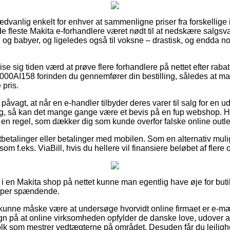
dvanlig enkelt for enhver at sammenligne priser fra forskellige i
de fleste Makita e-forhandlere været nødt til at nedskære salgs
n og babyer, og ligeledes også til voksne – drastisk, og endda n
vise sig tiden værd at prøve flere forhandlere på nettet efter rab
00AI158 forinden du gennemfører din bestilling, således at man
 pris.
 påvagt, at når en e-handler tilbyder deres varer til salg for en
g, så kan det mange gange være et bevis på en fup webshop. Ha
i en regel, som dækker dig som kunde overfor falske online outle
rtbetalinger eller betalinger med mobilen. Som en alternativ mu
som f.eks. ViaBill, hvis du hellere vil finansiere beløbet af fler
i en Makita shop på nettet kunne man egentlig have øje for buti
super spændende.
unne måske være at undersøge hvorvidt online firmaet er e-m
egn på at online virksomheden opfylder de danske love, udover a
olk som mestrer vedtægterne på området. Desuden får du lejlighed