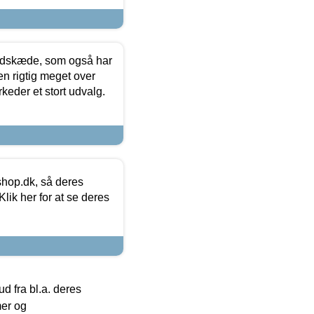
edskæde, som også har
en rigtig meget over
keder et stort udvalg.
hop.dk, så deres
lik her for at se deres
 fra bl.a. deres
mer og