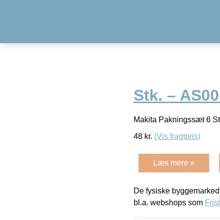
Stk. – AS0
Makita Pakningssæt 6 S
48
kr.
(Vis fragtpris)
Læs mere »
De fysiske byggemarkeds
bl.a. webshops som
Fris