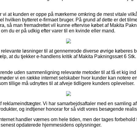
i at kunden er oppe på mærkerne omkring de mest vitale vilkår
l hvilken bytteret e-firmaet bruger. På grund af dette er det tilme
tura, så man fremadrettet vil kunne eftervise købet af Makita Pak
 du er på udkig efter varer til en kvinde eller mand.
t relevante løsninger til at gennemrode diverse øvrige køberes b
jælp, at du tjekker e-handlens kritik af Makita Pakningssæt 6 St
arende uden sammenligning relevante metoder til at få et kig in
møder vi en række internet selskaber hvor kunder kan notere e
m tillige må udnyttes til at afveje tidligere kunders oplevelser.
 reklameindtægter. Vi har samarbejdsaftaler med en samling af i
dukter, og indtjener honorar for så vidt vores besøgende realis
internet handler værnes om hele tiden, men der tages forbehold 
 vi senest opdaterede hjemmesidens oplysninger.