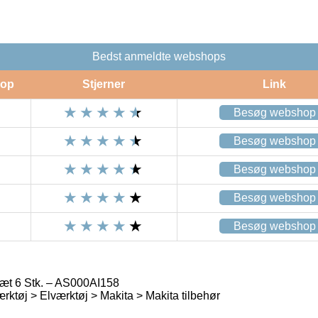
Bedst anmeldte webshops
op
Stjerner
Link
Besøg webshop
Besøg webshop
Besøg webshop
Besøg webshop
Besøg webshop
æt 6 Stk. – AS000AI158
rktøj > Elværktøj > Makita > Makita tilbehør