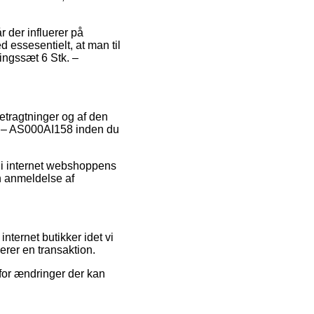
 der influerer på
d essesentielt, at man til
ningssæt 6 Stk. –
etragtninger og af den
k. – AS000AI158 inden du
d i internet webshoppens
n anmeldelse af
nternet butikker idet vi
erer en transaktion.
for ændringer der kan