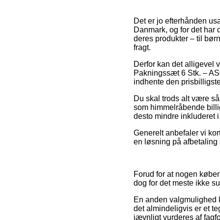
Det er jo efterhånden usæ
Danmark, og for det har 
deres produkter – til bør
fragt.
Derfor kan det alligevel 
Pakningssæt 6 Stk. – AS0
indhente den prisbilligste
Du skal trods alt være så
som himmelråbende billi
desto mindre inkluderet 
Generelt anbefaler vi ko
en løsning på afbetaling 
Forud for at nogen køber 
dog for det meste ikke 
En anden valgmulighed k
det almindeligvis er et t
jævnligt vurderes af fagf