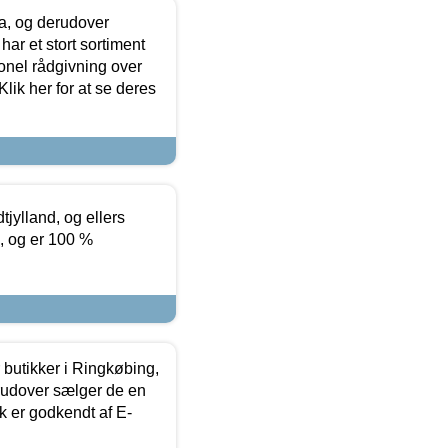
ia, og derudover
ar et stort sortiment
onel rådgivning over
ik her for at se deres
tjylland, og ellers
4, og er 100 %
butikker i Ringkøbing,
rudover sælger de en
k er godkendt af E-