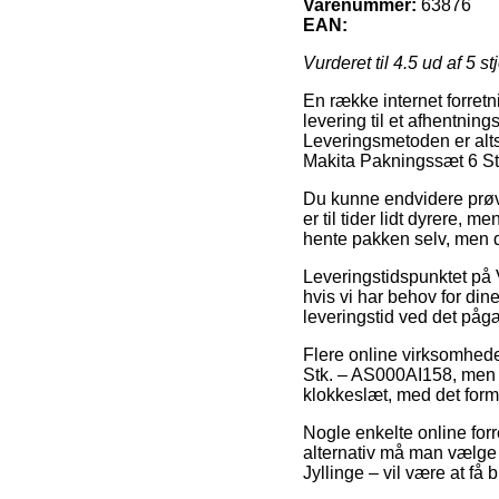
Varenummer:
63876
EAN:
Vurderet til
4.5
ud af 5 st
En række internet forretni
levering til et afhentning
Leveringsmetoden er alts
Makita Pakningssæt 6 S
Du kunne endvidere prøve 
er til tider lidt dyrere, 
hente pakken selv, men d
Leveringstidspunktet på 
hvis vi har behov for din
leveringstid ved det påg
Flere online virksomhede
Stk. – AS000AI158, men v
klokkeslæt, med det formå
Nogle enkelte online forr
alternativ må man vælge d
Jyllinge – vil være at få b