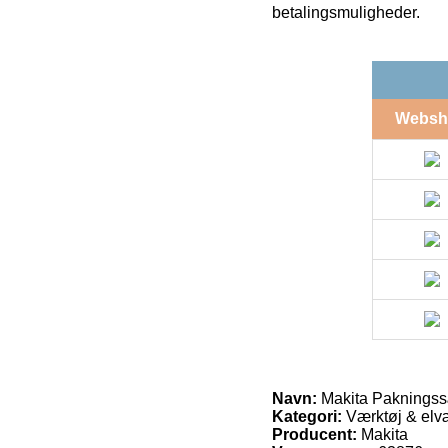
betalingsmuligheder.
Websh
Navn:
Makita Pakningss
Kategori:
Værktøj & elvæ
Producent:
Makita