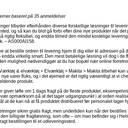
jerner baseret på
35
anmeldelser
nger tilbyder efterhånden diverse forskellige løsninger til leveri
ssted, og så kan du blot gå forbi efter dine nye produkter når det 
å rigtig fleksibel, og endda tilmed den mindst kostelige leveri
tk. – AS000AI158.
at bestille ordren til levering hjem til dig eller til adressen på
men endda virkelig smart. Den mest betalelige løsning vil dog i de f
en mulighed nødvendiggør at du har bopæl nær online forretnin
Værktøj & elværktøj > Elværktøj > Makita > Makita tilbehør kan v
e nye varer fluks, og i det øjemed er det rigtig væsentligt at vi 
ældende produkt.
r giver løfte om 1 dags fragt på de fleste produkter, eksempelv
ær opmærksom på at det tager udgangspunkt i at orden realiser
l at de kan nå at få produktet distribueret før personalet tager 
etninger sikrer gratis fragt, men undertiden kun når der bestilles
en billigste fragtløsning, som ofte – om man befinder sig i Helsi
ragt bestillingen til et udleveringssted.