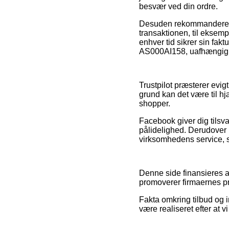
besvær ved din ordre.
Desuden rekommanderer v
transaktionen, til eksempe
enhver tid sikrer sin fak
AS000AI158, uafhængig om
Trustpilot præsterer evig
grund kan det være til h
shopper.
Facebook giver dig tilsv
pålidelighed. Derudover 
virksomhedens service, so
Denne side finansieres af
promoverer firmaernes pro
Fakta omkring tilbud og 
være realiseret efter at