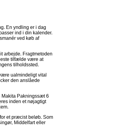
ng. En yndling er i dag
passer ind i din kalender.
ngsmanér ved køb af
 dit arbejde. Fragtmetoden
leste tilfælde være at
gens tilholdssted.
ære ualmindeligt vital
checker den anslåede
is Makita Pakningssæt 6
es inden et nøjagtigt
hjem.
 for et præcist beløb. Som
ngør, Middelfart eller