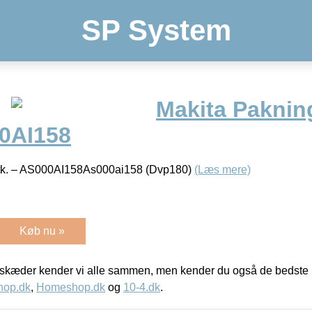
SP System
Makita Paknin
00AI158
tk. – AS000AI158As000ai158 (Dvp180)
(Læs mere)
Køb nu »
kæder kender vi alle sammen, men kender du også de bedste p
hop.dk
,
Homeshop.dk
og
10-4.dk
.