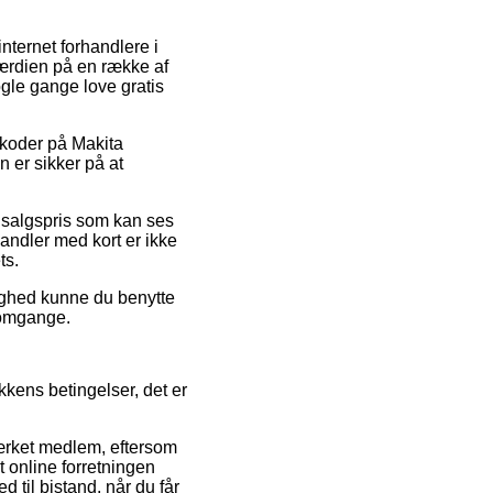
nternet forhandlere i
værdien på en række af
ogle gange love gratis
atkoder på Makita
 er sikker på at
 udsalgspris som kan ses
ndler med kort er ikke
ts.
lighed kunne du benytte
e omgange.
kkens betingelser, det er
ærket medlem, eftersom
t online forretningen
 til bistand, når du får