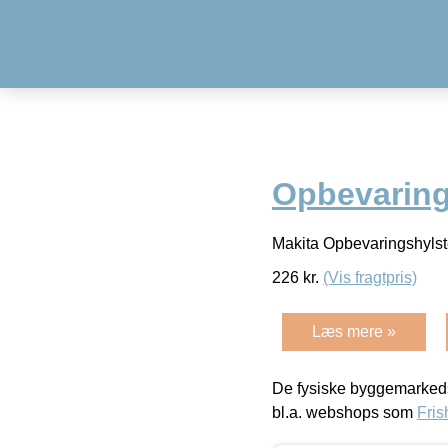
Opbevaring
Makita Opbevaringshyl
226
kr.
(Vis fragtpris)
Læs mere »
De fysiske byggemarkeds
bl.a. webshops som
Fris