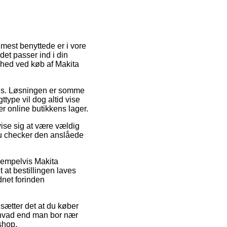
mest benyttede er i vore
et passer ind i din
ighed ved køb af Makita
ads. Løsningen er somme
type vil dog altid vise
ær online butikkens lager.
vise sig at være vældig
 du checker den anslåede
ksempelvis Makita
at bestillingen laves
dnet forinden
dsætter det at du køber
 – hvad end man bor nær
shop.