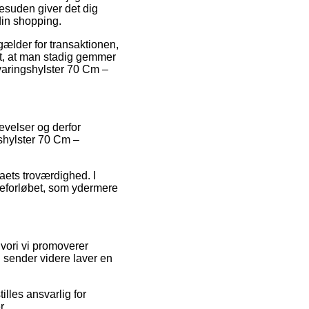
suden giver det dig
din shopping.
gælder for transaktionen,
igt, at man stadig gemmer
varingshylster 70 Cm –
evelser og derfor
shylster 70 Cm –
maets troværdighed. I
dreforløbet, som ydermere
vori vi promoverer
 sender videre laver en
illes ansvarlig for
r.