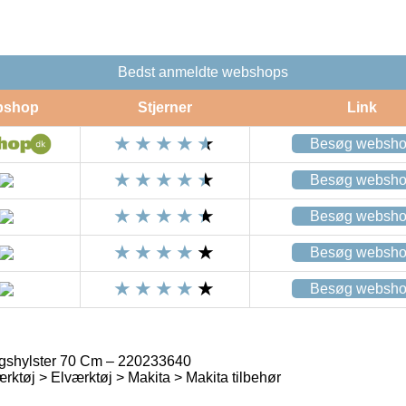
Bedst anmeldte webshops
bshop
Stjerner
Link
Besøg websh
Besøg websh
Besøg websh
Besøg websh
Besøg websh
gshylster 70 Cm – 220233640
rktøj > Elværktøj > Makita > Makita tilbehør