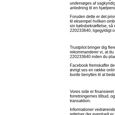
undersøges af sagkyndi
anledning til en hjælpen
Foruden dette er det pri
til eksempel hvilken omby
sin købsbekræftelse, så
220233640, ligegyldigt o
Trustpilot bringer dig fl
rekommanderer vi, at du 
220233640 inden du plac
Facebook fremskaffer deru
øvrigt ses en række onli
burde benyttes til at be
Vores side er finansiere
forretningernes tilbud, 
transaktion.
Informationer vedrørende 
rettelser der eventuelt e