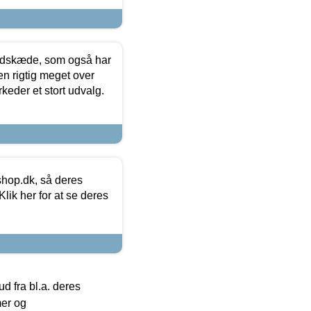
edskæde, som også har
en rigtig meget over
keder et stort udvalg.
hop.dk, så deres
lik her for at se deres
 fra bl.a. deres
mer og