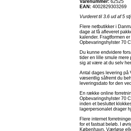
Varenummer:
62525
EAN:
4002829303269
Vurderet til
3.6
ud af 5 st
Flere netbutikker i Danm
dage at få afleveret pak
kalender. Fragtformen er 
Opbevaringshylster 70 
Du kunne endvidere forsø
tider en lille smule mere
sig at være at du selv he
Antal dages levering på 
væsentlig såfremt du beh
leveringsdato for den v
En række online forretni
Opbevaringshylster 70 C
inden et besluttet klokke
lagerpersonalet drager 
Flere internet forretning
for et fastsat beløb. I øv
København, Værløse eller