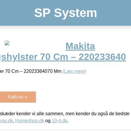
SP System
Makita
shylster 70 Cm – 220233640
ster 70 Cm – 22023364070 Mm
(Læs mere)
Køb nu »
kæder kender vi alle sammen, men kender du også de bedste p
hop.dk
,
Homeshop.dk
og
10-4.dk
.