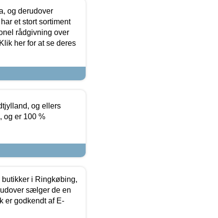
ia, og derudover
ar et stort sortiment
onel rådgivning over
ik her for at se deres
tjylland, og ellers
4, og er 100 %
butikker i Ringkøbing,
rudover sælger de en
k er godkendt af E-