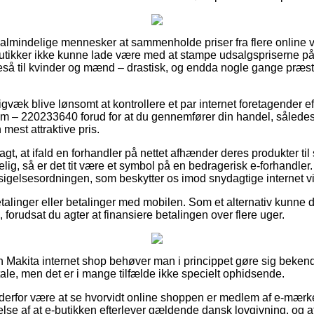
or almindelige mennesker at sammenholde priser fra flere online
utikker ikke kunne lade være med at stampe udsalgspriserne på
igeså til kvinder og mænd – drastisk, og endda nogle gange præs
gvæk blive lønsomt at kontrollere et par internet foretagender e
 – 220233640 forud for at du gennemfører din handel, således 
mest attraktive pris.
gt, at ifald en forhandler på nettet afhænder deres produkter til
lig, så er det tit være et symbol på en bedragerisk e-forhandler
ndsigelsesordningen, som beskytter os imod snydagtige internet 
betalinger eller betalinger med mobilen. Som et alternativ kunne 
 forudsat du agter at finansiere betalingen over flere uger.
en Makita internet shop behøver man i princippet gøre sig beken
le, men det er i mange tilfælde ikke specielt ophidsende.
an derfor være at se hvorvidt online shoppen er medlem af e-mærk
lse af at e-butikken efterlever gældende dansk lovgivning, og a