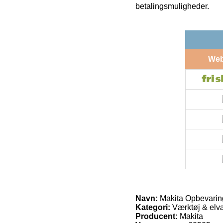
betalingsmuligheder.
We
Navn:
Makita Opbevarin
Kategori:
Værktøj & elvæ
Producent:
Makita