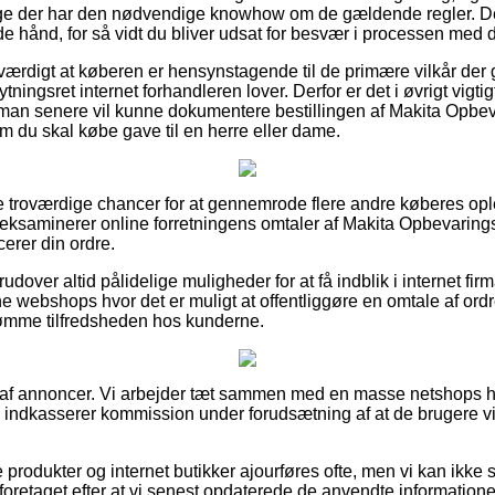
ge der har den nødvendige knowhow om de gældende regler. De
de hånd, for så vidt du bliver udsat for besvær i processen med 
sværdigt at køberen er hensynstagende til de primære vilkår der 
tningsret internet forhandleren lover. Derfor er det i øvrigt vigt
 man senere vil kunne dokumentere bestillingen af Makita Opbe
m du skal købe gave til en herre eller dame.
ere troværdige chancer for at gennemrode flere andre køberes opl
eksaminerer online forretningens omtaler af Makita Opbevaring
erer din ordre.
dover altid pålidelige muligheder for at få indblik i internet fir
ne webshops hvor det er muligt at offentliggøre en omtale af or
dømme tilfredsheden hos kunderne.
t af annoncer. Vi arbejder tæt sammen med en masse netshops h
og indkasserer kommission under forudsætning af at de brugere vi
produkter og internet butikker ajourføres ofte, men vi kan ikke st
r foretaget efter at vi senest opdaterede de anvendte informatione