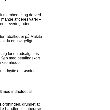
 virksomheder, og derved
 mange af deres varer –
tere levering uden
fter rabatkoder på Makita
at du er usvigeligt
 salg for en udsalgspris
. Køb med betalingskort
virksomheder.
du udnytte en løsning
dt med indholdet af
e ordningen, grundet at
t e-handlen lejlighedsvis