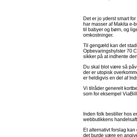
Det er jo yderst smart f
har masser af Makita e-b
til babyer og børn, og l
omkostninger.
Til gengæld kan det stadi
Opbevaringshylster 70 Cm
sikker på at indhente den 
Du skal blot være så påva
der er utopisk overkomme
er heldigvis en del af I
Vi tilråder generelt kort
som for eksempel ViaBill,
Inden folk bestiller hos 
webbutikkens handelsafta
Et alternativt forslag k
det burde være en angive