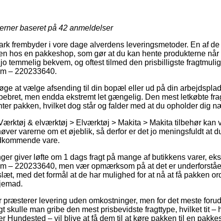
jerner baseret på
42
anmeldelser
ark frembyder i vore dage alverdens leveringsmetoder. En af de 
ken hos en pakkeshop, som gør at du kan hente produkterne når d
jo temmelig bekvem, og oftest tilmed den prisbilligste fragtmul
Cm – 220233640.
ge at vælge afsending til din bopæl eller ud på din arbejdspl
 pebret, men endda ekstremt let gængelig. Den mest letkøbte fragt
nter pakken, hvilket dog står og falder med at du opholder dig n
Værktøj & elværktøj > Elværktøj > Makita > Makita tilbehør kan 
øver varerne om et øjeblik, så derfor er det jo meningsfuldt at
edkommende vare.
nger giver løfte om 1 dags fragt på mange af butikkens varer, e
m – 220233640, men vær opmærksom på at det er underforstået 
slæt, med det formål at de har mulighed for at nå at få pakken or
hjemad.
er præsterer levering uden omkostninger, men for det meste foru
rigt skulle man gribe den mest prisbevidste fragttype, hvilket tit
 Hundested – vil blive at få dem til at køre pakken til en pakke