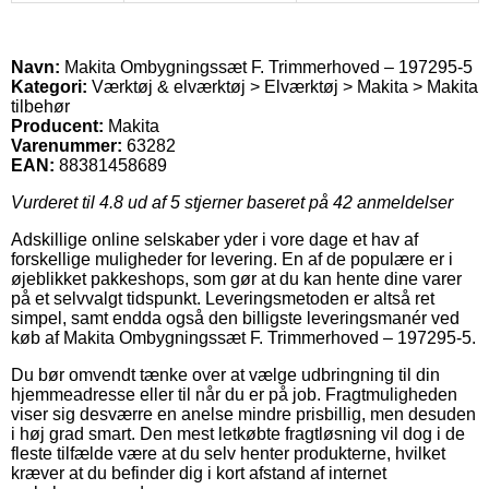
Navn:
Makita Ombygningssæt F. Trimmerhoved – 197295-5
Kategori:
Værktøj & elværktøj > Elværktøj > Makita > Makita
tilbehør
Producent:
Makita
Varenummer:
63282
EAN:
88381458689
Vurderet til
4.8
ud af 5 stjerner baseret på
42
anmeldelser
Adskillige online selskaber yder i vore dage et hav af
forskellige muligheder for levering. En af de populære er i
øjeblikket pakkeshops, som gør at du kan hente dine varer
på et selvvalgt tidspunkt. Leveringsmetoden er altså ret
simpel, samt endda også den billigste leveringsmanér ved
køb af Makita Ombygningssæt F. Trimmerhoved – 197295-5.
Du bør omvendt tænke over at vælge udbringning til din
hjemmeadresse eller til når du er på job. Fragtmuligheden
viser sig desværre en anelse mindre prisbillig, men desuden
i høj grad smart. Den mest letkøbte fragtløsning vil dog i de
fleste tilfælde være at du selv henter produkterne, hvilket
kræver at du befinder dig i kort afstand af internet