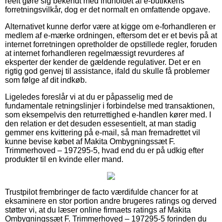
reelt gøre sig bekendt med indholdet af e-butikkens
forretningsvilkår, dog er det normalt en omfattende opgave.
Alternativet kunne derfor være at kigge om e-forhandleren er
medlem af e-mærke ordningen, eftersom det er et bevis på at
internet forretningen opretholder de opstillede regler, foruden
at internet forhandleren regelmæssigt revurderes af
eksperter der kender de gældende regulativer. Det er en
rigtig god genvej til assistance, ifald du skulle få problemer
som følge af dit indkøb.
Ligeledes foreslår vi at du er påpasselig med de
fundamentale retningslinjer i forbindelse med transaktionen,
som eksempelvis den returrettighed e-handlen kører med. I
den relation er det desuden essesentielt, at man stadig
gemmer ens kvittering på e-mail, så man fremadrettet vil
kunne bevise købet af Makita Ombygningssæt F.
Trimmerhoved – 197295-5, hvad end du er på udkig efter
produkter til en kvinde eller mand.
Trustpilot frembringer de facto værdifulde chancer for at
eksaminere en stor portion andre brugeres ratings og derved
støtter vi, at du læser online firmaets ratings af Makita
Ombygningssæt F. Trimmerhoved – 197295-5 forinden du