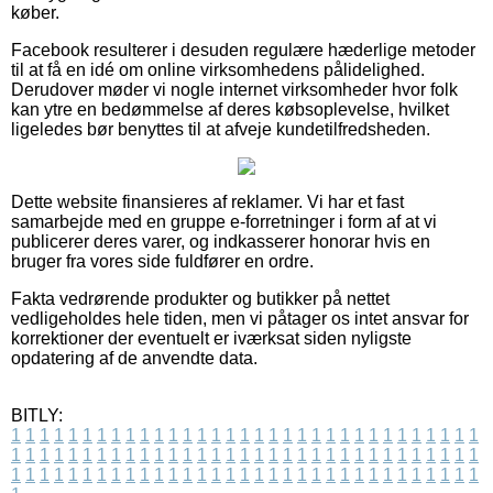
køber.
Facebook resulterer i desuden regulære hæderlige metoder
til at få en idé om online virksomhedens pålidelighed.
Derudover møder vi nogle internet virksomheder hvor folk
kan ytre en bedømmelse af deres købsoplevelse, hvilket
ligeledes bør benyttes til at afveje kundetilfredsheden.
Dette website finansieres af reklamer. Vi har et fast
samarbejde med en gruppe e-forretninger i form af at vi
publicerer deres varer, og indkasserer honorar hvis en
bruger fra vores side fuldfører en ordre.
Fakta vedrørende produkter og butikker på nettet
vedligeholdes hele tiden, men vi påtager os intet ansvar for
korrektioner der eventuelt er iværksat siden nyligste
opdatering af de anvendte data.
BITLY:
1
1
1
1
1
1
1
1
1
1
1
1
1
1
1
1
1
1
1
1
1
1
1
1
1
1
1
1
1
1
1
1
1
1
1
1
1
1
1
1
1
1
1
1
1
1
1
1
1
1
1
1
1
1
1
1
1
1
1
1
1
1
1
1
1
1
1
1
1
1
1
1
1
1
1
1
1
1
1
1
1
1
1
1
1
1
1
1
1
1
1
1
1
1
1
1
1
1
1