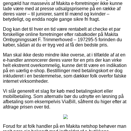
gengæld har massevis af Makita e-forretninger ikke kunne
lade være med at presse udsalgspriserne på en række af
deres varer – til juniorer, samt til mænd og kvinder –
betydeligt, og endda nogle gange sikre fri fragt.
Dog kan det til hver en tid være rentabelt at checke et par
forskellige online forretninger efter rabatkoder på Makita
Ombygningssæt F. Trimmerhoved – 197295-5 forinden du
køber, sådan at du er tryg ved at få den bedste pris.
Man skal ikke desto mindre ikke overse, at i tilfælde af at en
e-handler annoncerer deres varer for en pris der kan virke
helt ekstremt overkommelig, kunne det tit være en indikation
på en uærlig e-shop. Bestillinger med betalingskort er dog
inkluderet i en bestemmelse, som dækker folk overfor falske
internet virksomheder.
Vi slår generelt et slag for køb med betalingskort eller
mobilbetaling. Som alternativ bør du udnytte en løsning på
afbetaling som eksempelvis ViaBill, såfremt du higer efter at
afdrage prisen over tid.
Forud for at folk handler på en Makita netshop behøver man