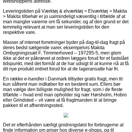
webshoppens adresse.
Leveringstiden på Værktøj & elværktøj > Elværktøj > Makita
> Makita tilbehør er jo ualmindeligt væsentlig i tilfælde af at
man mangler varerne om få sekunder, og af den grund er det
temmelig relevant at man ser leveringstiden for den
respektive vare.
Masser af internet forretninger byder på dag-til-dag fragt på
deres bedst sælgende varer, eksempelvis Makita
Ombygningssæt F. Trimmerhoved – 197295-5, men glem
ikke at det er påkrævet at ordren lægges forud for et fastslået
tidspunkt, med det formål at de har udsigt til at kunne nå at få
dit nye produkt ordnet forud for at de lageransatte har fri.
En række e-handler i Danmark tilbyder gratis fragt, men tit
kun såfremt man indkøber for en bestemt sum. Ellers bør
man vælge den billigste mulighed for fragt, som i de fleste
tilfælde – hvad end man opholder sig nær Hørsholm, Hobro
eller Grindsted – vil være at få fragtmanden til at bringe
pakken til et afhentningssted.
Det er efterhånden særligt gnidningsløst for forbrugerne at
finde information om priser hos diverse e-shops, og til