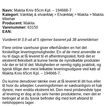
Navn:
Makita Kniv 65cm Kpl. – 194666-7
Kategori:
Værktøj & elværktøj > Elværktøj > Makita > Makita
tilbehør
Producent:
Makita
Varenummer:
63150
EAN:
Vurderet til
3.9
ud af 5 stjerner baseret på
38
anmeldelser
Flere online varehuse giver efterhånden en hel del
forskellige leveringsmuligheder. En af de mest anvendte er
nu til dags at få leveret til et afhentningssted, fordi det er
ekstremt fleksibelt at kunne hente de nyindkøbte produkter
når der er tid til det. Muligheden er nemlig rigtig praktisk, og
typisk tillige den mest letkøbte leveringsudgave ved køb af
Makita Kniv 65cm Kpl. – 194666-7.
Du kunne derudover tænke over at få leveret til dit hus eller
til hvor du arbejder. Leveringsformen er sædvanligvis et hak
dyrere, men endda ekstremt let. Den mest prisbevidste type
af levering er dog at du selv henter produkterne, men det er
betinget af at du fysisk befinder dig med kort afstand til
netshoppens lager.