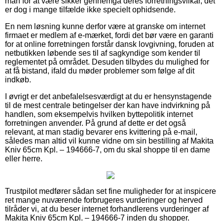
man for at være sikker gennemgå deres forretningsvilkår, det
er dog i mange tilfælde ikke specielt ophidsende.
En nem løsning kunne derfor være at granske om internet
firmaet er medlem af e-mærket, fordi det bør være en garanti
for at online forretningen forstår dansk lovgivning, foruden at
netbutikken løbende ses til af sagkyndige som kender til
reglementet på området. Desuden tilbydes du mulighed for
at få bistand, ifald du møder problemer som følge af dit
indkøb.
I øvrigt er det anbefalelsesværdigt at du er hensynstagende
til de mest centrale betingelser der kan have indvirkning på
handlen, som eksempelvis hvilken byttepolitik internet
forretningen anvender. På grund af dette er det også
relevant, at man stadig bevarer ens kvittering på e-mail,
således man altid vil kunne vidne om sin bestilling af Makita
Kniv 65cm Kpl. – 194666-7, om du skal shoppe til en dame
eller herre.
Trustpilot medfører sådan set fine muligheder for at inspicere
ret mange nuværende forbrugeres vurderinger og herved
tilråder vi, at du beser internet forhandlerens vurderinger af
Makita Kniv 65cm Kpl. – 194666-7 inden du shopper.