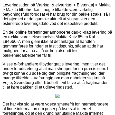
Leveringstiden på Værktøj & elværktøj > Elværktøj > Makita
> Makita tilbehør kan i nogle tilfælde være virkelig
betydningsfuld forudsat vi har brug for din pakke straks, så i
det øjemed er det ganske aktuelt at vi gransker den
estimerede leveringsdato ved det respektive produkt.
En del online forretninger annoncerer dag-til-dag levering på
en række varer, eksempelvis Makita Kniv 65cm Kpl. –
194666-7, men glem ikke at det antager at handlen
gemmenføres forinden et fast tidspunkt, sådan at de har
mulighed for at nå at få ordren afsendt før
pakkemedarbejderne får fri.
Visse e-forhandlere tilbyder gratis levering, men tit er det
under forudsætning af at man shopper for en præcis sum. I
øvrigt kunne du udse dig den billigste fragtmulighed, der i
mange tilfælde – uafhængig om man opholder sig tæt på
Vejle, Svendborg eller Ebeltoft – vil blive at få fragtmanden
til at køre pakken til et udleveringssted.
Det har vist sig at være yderst smertefrit for internetbrugere
at finde information om priser på tværs af internet
forretninger, og af den grund har utallige Makita internet