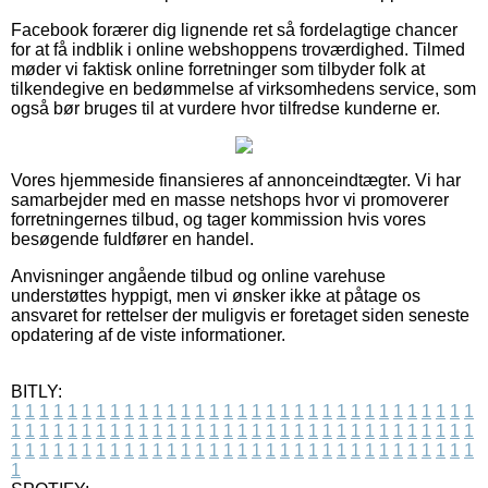
Facebook forærer dig lignende ret så fordelagtige chancer
for at få indblik i online webshoppens troværdighed. Tilmed
møder vi faktisk online forretninger som tilbyder folk at
tilkendegive en bedømmelse af virksomhedens service, som
også bør bruges til at vurdere hvor tilfredse kunderne er.
Vores hjemmeside finansieres af annonceindtægter. Vi har
samarbejder med en masse netshops hvor vi promoverer
forretningernes tilbud, og tager kommission hvis vores
besøgende fuldfører en handel.
Anvisninger angående tilbud og online varehuse
understøttes hyppigt, men vi ønsker ikke at påtage os
ansvaret for rettelser der muligvis er foretaget siden seneste
opdatering af de viste informationer.
BITLY:
1
1
1
1
1
1
1
1
1
1
1
1
1
1
1
1
1
1
1
1
1
1
1
1
1
1
1
1
1
1
1
1
1
1
1
1
1
1
1
1
1
1
1
1
1
1
1
1
1
1
1
1
1
1
1
1
1
1
1
1
1
1
1
1
1
1
1
1
1
1
1
1
1
1
1
1
1
1
1
1
1
1
1
1
1
1
1
1
1
1
1
1
1
1
1
1
1
1
1
1