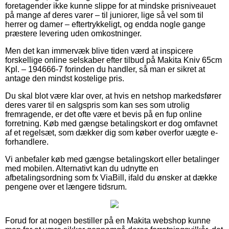
foretagender ikke kunne slippe for at mindske prisniveauet
på mange af deres varer – til juniorer, lige så vel som til
herrer og damer – eftertrykkeligt, og endda nogle gange
præstere levering uden omkostninger.
Men det kan immervæk blive tiden værd at inspicere
forskellige online selskaber efter tilbud på Makita Kniv 65cm
Kpl. – 194666-7 forinden du handler, så man er sikret at
antage den mindst kostelige pris.
Du skal blot være klar over, at hvis en netshop markedsfører
deres varer til en salgspris som kan ses som utrolig
fremragende, er det ofte være et bevis på en fup online
forretning. Køb med gængse betalingskort er dog omfavnet
af et regelsæt, som dækker dig som køber overfor uægte e-
forhandlere.
Vi anbefaler køb med gængse betalingskort eller betalinger
med mobilen. Alternativt kan du udnytte en
afbetalingsordning som fx ViaBill, ifald du ønsker at dække
pengene over et længere tidsrum.
Forud for at nogen bestiller på en Makita webshop kunne