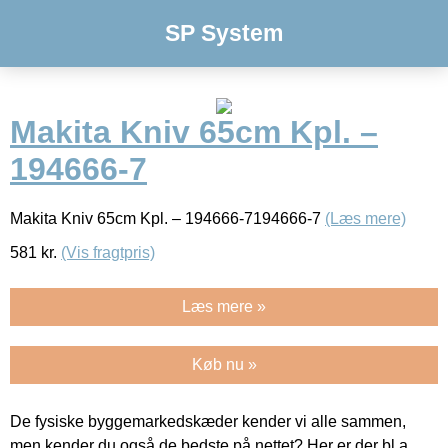
SP System
Makita Kniv 65cm Kpl. –
194666-7
Makita Kniv 65cm Kpl. – 194666-7194666-7
(Læs mere)
581
kr.
(Vis fragtpris)
Læs mere »
Køb nu »
De fysiske byggemarkedskæder kender vi alle sammen,
men kender du også de bedste på nettet? Her er der bl.a.