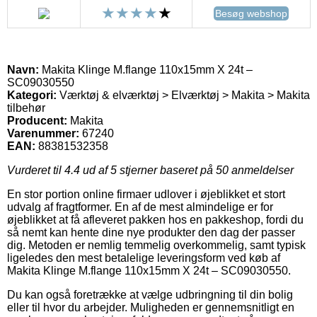
Besøg webshop
Navn:
Makita Klinge M.flange 110x15mm X 24t –
SC09030550
Kategori:
Værktøj & elværktøj > Elværktøj > Makita > Makita
tilbehør
Producent:
Makita
Varenummer:
67240
EAN:
88381532358
Vurderet til
4.4
ud af 5 stjerner baseret på
50
anmeldelser
En stor portion online firmaer udlover i øjeblikket et stort
udvalg af fragtformer. En af de mest almindelige er for
øjeblikket at få afleveret pakken hos en pakkeshop, fordi du
så nemt kan hente dine nye produkter den dag der passer
dig. Metoden er nemlig temmelig overkommelig, samt typisk
ligeledes den mest betalelige leveringsform ved køb af
Makita Klinge M.flange 110x15mm X 24t – SC09030550.
Du kan også foretrække at vælge udbringning til din bolig
eller til hvor du arbejder. Muligheden er gennemsnitligt en