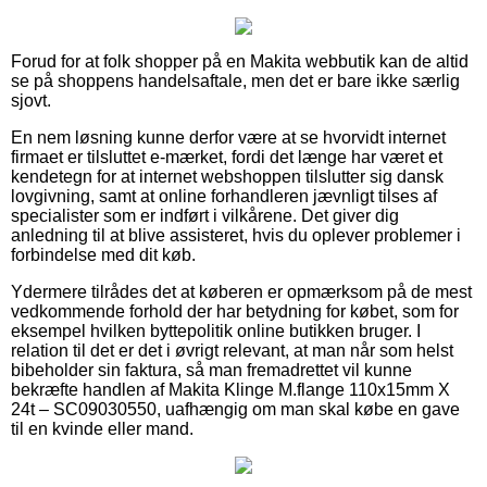
Forud for at folk shopper på en Makita webbutik kan de altid
se på shoppens handelsaftale, men det er bare ikke særlig
sjovt.
En nem løsning kunne derfor være at se hvorvidt internet
firmaet er tilsluttet e-mærket, fordi det længe har været et
kendetegn for at internet webshoppen tilslutter sig dansk
lovgivning, samt at online forhandleren jævnligt tilses af
specialister som er indført i vilkårene. Det giver dig
anledning til at blive assisteret, hvis du oplever problemer i
forbindelse med dit køb.
Ydermere tilrådes det at køberen er opmærksom på de mest
vedkommende forhold der har betydning for købet, som for
eksempel hvilken byttepolitik online butikken bruger. I
relation til det er det i øvrigt relevant, at man når som helst
bibeholder sin faktura, så man fremadrettet vil kunne
bekræfte handlen af Makita Klinge M.flange 110x15mm X
24t – SC09030550, uafhængig om man skal købe en gave
til en kvinde eller mand.