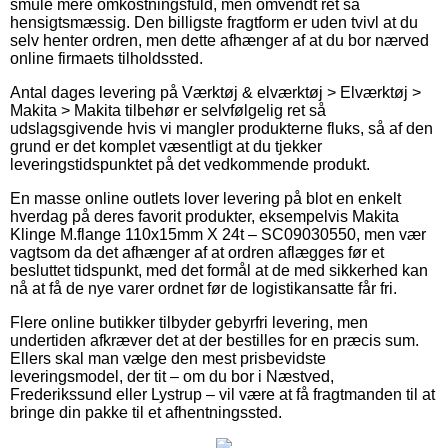
smule mere omkostningsfuld, men omvendt ret så
hensigtsmæssig. Den billigste fragtform er uden tvivl at du
selv henter ordren, men dette afhænger af at du bor nærved
online firmaets tilholdssted.
Antal dages levering på Værktøj & elværktøj > Elværktøj >
Makita > Makita tilbehør er selvfølgelig ret så
udslagsgivende hvis vi mangler produkterne fluks, så af den
grund er det komplet væsentligt at du tjekker
leveringstidspunktet på det vedkommende produkt.
En masse online outlets lover levering på blot en enkelt
hverdag på deres favorit produkter, eksempelvis Makita
Klinge M.flange 110x15mm X 24t – SC09030550, men vær
vagtsom da det afhænger af at ordren aflægges før et
besluttet tidspunkt, med det formål at de med sikkerhed kan
nå at få de nye varer ordnet før de logistikansatte får fri.
Flere online butikker tilbyder gebyrfri levering, men
undertiden afkræver det at der bestilles for en præcis sum.
Ellers skal man vælge den mest prisbevidste
leveringsmodel, der tit – om du bor i Næstved,
Frederikssund eller Lystrup – vil være at få fragtmanden til at
bringe din pakke til et afhentningssted.