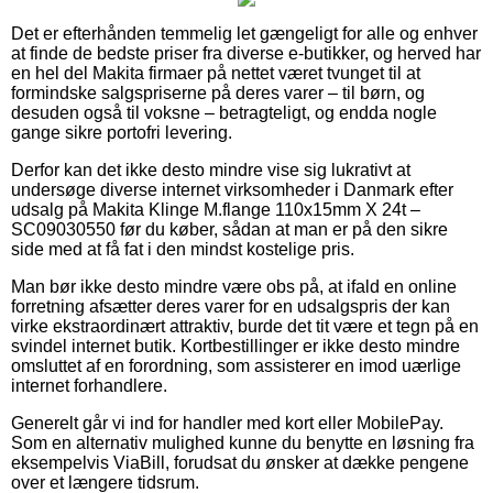
Det er efterhånden temmelig let gængeligt for alle og enhver
at finde de bedste priser fra diverse e-butikker, og herved har
en hel del Makita firmaer på nettet været tvunget til at
formindske salgspriserne på deres varer – til børn, og
desuden også til voksne – betragteligt, og endda nogle
gange sikre portofri levering.
Derfor kan det ikke desto mindre vise sig lukrativt at
undersøge diverse internet virksomheder i Danmark efter
udsalg på Makita Klinge M.flange 110x15mm X 24t –
SC09030550 før du køber, sådan at man er på den sikre
side med at få fat i den mindst kostelige pris.
Man bør ikke desto mindre være obs på, at ifald en online
forretning afsætter deres varer for en udsalgspris der kan
virke ekstraordinært attraktiv, burde det tit være et tegn på en
svindel internet butik. Kortbestillinger er ikke desto mindre
omsluttet af en forordning, som assisterer en imod uærlige
internet forhandlere.
Generelt går vi ind for handler med kort eller MobilePay.
Som en alternativ mulighed kunne du benytte en løsning fra
eksempelvis ViaBill, forudsat du ønsker at dække pengene
over et længere tidsrum.