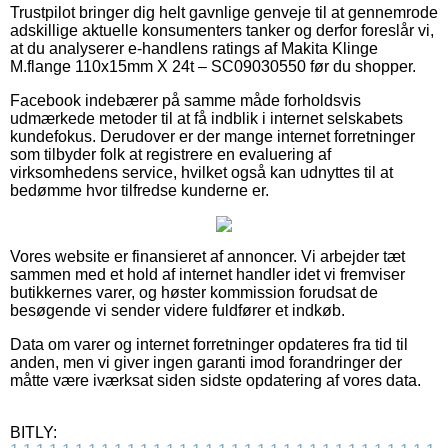
Trustpilot bringer dig helt gavnlige genveje til at gennemrode
adskillige aktuelle konsumenters tanker og derfor foreslår vi,
at du analyserer e-handlens ratings af Makita Klinge
M.flange 110x15mm X 24t – SC09030550 før du shopper.
Facebook indebærer på samme måde forholdsvis
udmærkede metoder til at få indblik i internet selskabets
kundefokus. Derudover er der mange internet forretninger
som tilbyder folk at registrere en evaluering af
virksomhedens service, hvilket også kan udnyttes til at
bedømme hvor tilfredse kunderne er.
Vores website er finansieret af annoncer. Vi arbejder tæt
sammen med et hold af internet handler idet vi fremviser
butikkernes varer, og høster kommission forudsat de
besøgende vi sender videre fuldfører et indkøb.
Data om varer og internet forretninger opdateres fra tid til
anden, men vi giver ingen garanti imod forandringer der
måtte være iværksat siden sidste opdatering af vores data.
BITLY: