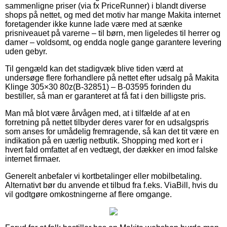
sammenligne priser (via fx PriceRunner) i blandt diverse
shops på nettet, og med det motiv har mange Makita internet
foretagender ikke kunne lade være med at sænke
prisniveauet på varerne – til børn, men ligeledes til herrer og
damer – voldsomt, og endda nogle gange garantere levering
uden gebyr.
Til gengæld kan det stadigvæk blive tiden værd at
undersøge flere forhandlere på nettet efter udsalg på Makita
Klinge 305×30 80z(B-32851) – B-03595 forinden du
bestiller, så man er garanteret at få fat i den billigste pris.
Man må blot være årvågen med, at i tilfælde af at en
forretning på nettet tilbyder deres varer for en udsalgspris
som anses for umådelig fremragende, så kan det tit være en
indikation på en uærlig netbutik. Shopping med kort er i
hvert fald omfattet af en vedtægt, der dækker en imod falske
internet firmaer.
Generelt anbefaler vi kortbetalinger eller mobilbetaling.
Alternativt bør du anvende et tilbud fra f.eks. ViaBill, hvis du
vil godtgøre omkostningerne af flere omgange.