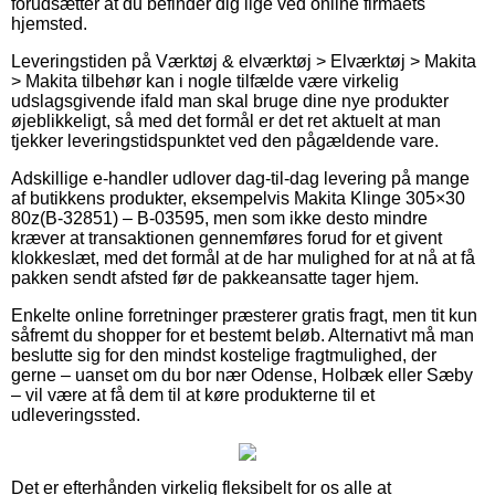
forudsætter at du befinder dig lige ved online firmaets
hjemsted.
Leveringstiden på Værktøj & elværktøj > Elværktøj > Makita
> Makita tilbehør kan i nogle tilfælde være virkelig
udslagsgivende ifald man skal bruge dine nye produkter
øjeblikkeligt, så med det formål er det ret aktuelt at man
tjekker leveringstidspunktet ved den pågældende vare.
Adskillige e-handler udlover dag-til-dag levering på mange
af butikkens produkter, eksempelvis Makita Klinge 305×30
80z(B-32851) – B-03595, men som ikke desto mindre
kræver at transaktionen gennemføres forud for et givent
klokkeslæt, med det formål at de har mulighed for at nå at få
pakken sendt afsted før de pakkeansatte tager hjem.
Enkelte online forretninger præsterer gratis fragt, men tit kun
såfremt du shopper for et bestemt beløb. Alternativt må man
beslutte sig for den mindst kostelige fragtmulighed, der
gerne – uanset om du bor nær Odense, Holbæk eller Sæby
– vil være at få dem til at køre produkterne til et
udleveringssted.
Det er efterhånden virkelig fleksibelt for os alle at