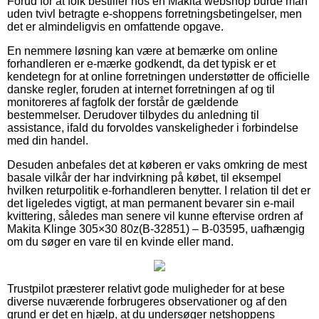
Forud for at folk bestiller hos en Makita webshop burde man
uden tvivl betragte e-shoppens forretningsbetingelser, men
det er almindeligvis en omfattende opgave.
En nemmere løsning kan være at bemærke om online
forhandleren er e-mærke godkendt, da det typisk er et
kendetegn for at online forretningen understøtter de officielle
danske regler, foruden at internet forretningen af og til
monitoreres af fagfolk der forstår de gældende
bestemmelser. Derudover tilbydes du anledning til
assistance, ifald du forvoldes vanskeligheder i forbindelse
med din handel.
Desuden anbefales det at køberen er vaks omkring de mest
basale vilkår der har indvirkning på købet, til eksempel
hvilken returpolitik e-forhandleren benytter. I relation til det er
det ligeledes vigtigt, at man permanent bevarer sin e-mail
kvittering, således man senere vil kunne eftervise ordren af
Makita Klinge 305×30 80z(B-32851) – B-03595, uafhængig
om du søger en vare til en kvinde eller mand.
Trustpilot præsterer relativt gode muligheder for at bese
diverse nuværende forbrugeres observationer og af den
grund er det en hjælp, at du undersøger netshoppens