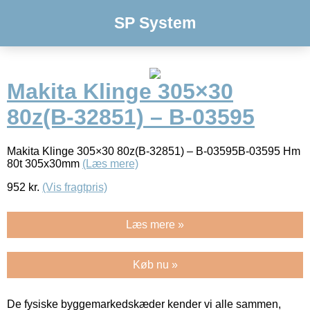
SP System
Makita Klinge 305×30
80z(B-32851) – B-03595
Makita Klinge 305×30 80z(B-32851) – B-03595B-03595 Hm
80t 305x30mm
(Læs mere)
952
kr.
(Vis fragtpris)
Læs mere »
Køb nu »
De fysiske byggemarkedskæder kender vi alle sammen,