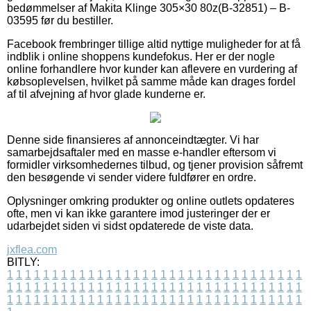
bedømmelser af Makita Klinge 305×30 80z(B-32851) – B-
03595 før du bestiller.
Facebook frembringer tillige altid nyttige muligheder for at få
indblik i online shoppens kundefokus. Her er der nogle
online forhandlere hvor kunder kan aflevere en vurdering af
købsoplevelsen, hvilket på samme måde kan drages fordel
af til afvejning af hvor glade kunderne er.
Denne side finansieres af annonceindtægter. Vi har
samarbejdsaftaler med en masse e-handler eftersom vi
formidler virksomhedernes tilbud, og tjener provision såfremt
den besøgende vi sender videre fuldfører en ordre.
Oplysninger omkring produkter og online outlets opdateres
ofte, men vi kan ikke garantere imod justeringer der er
udarbejdet siden vi sidst opdaterede de viste data.
jxflea.com
BITLY:
1
1
1
1
1
1
1
1
1
1
1
1
1
1
1
1
1
1
1
1
1
1
1
1
1
1
1
1
1
1
1
1
1
1
1
1
1
1
1
1
1
1
1
1
1
1
1
1
1
1
1
1
1
1
1
1
1
1
1
1
1
1
1
1
1
1
1
1
1
1
1
1
1
1
1
1
1
1
1
1
1
1
1
1
1
1
1
1
1
1
1
1
1
1
1
1
1
1
1