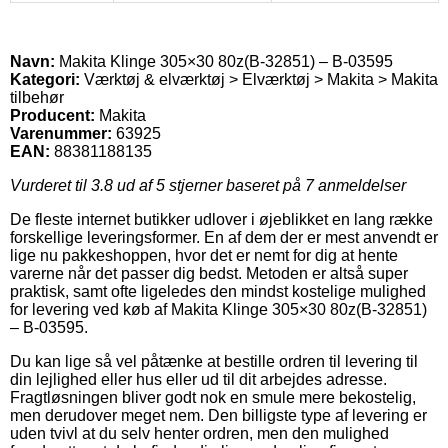
Navn:
Makita Klinge 305×30 80z(B-32851) – B-03595
Kategori:
Værktøj & elværktøj > Elværktøj > Makita > Makita
tilbehør
Producent:
Makita
Varenummer:
63925
EAN:
88381188135
Vurderet til
3.8
ud af 5 stjerner baseret på
7
anmeldelser
De fleste internet butikker udlover i øjeblikket en lang række
forskellige leveringsformer. En af dem der er mest anvendt er
lige nu pakkeshoppen, hvor det er nemt for dig at hente
varerne når det passer dig bedst. Metoden er altså super
praktisk, samt ofte ligeledes den mindst kostelige mulighed
for levering ved køb af Makita Klinge 305×30 80z(B-32851)
– B-03595.
Du kan lige så vel påtænke at bestille ordren til levering til
din lejlighed eller hus eller ud til dit arbejdes adresse.
Fragtløsningen bliver godt nok en smule mere bekostelig,
men derudover meget nem. Den billigste type af levering er
uden tvivl at du selv henter ordren, men den mulighed