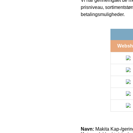
Vi har gennemgået de mes
prisniveau, sortimentstø
betalingsmuligheder.
Websh
Navn:
Makita Kap-/geri