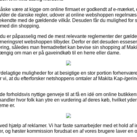
ke være at kigge om online firmaet er godkendt af e-mærket, d
fylder de danske regler, udover at online webshoppen regelmæs
kendte med de gældende vilkår. Desuden får du mulighed for su
 med din shopping.
at du er påpasselig med de mest relevante reglementer der gælde
rneringsret webshoppen tilbyder. Derfor er det desuden essesen
tering, således man fremadrettet kan bevise sin shopping af Mak
gig om man er på gaveindkøb til en herre eller dame.
t fordelagtige muligheder for at besigtige en stor portion forhen
er vi, at du efterforsker netshoppens omtaler af Makita Kap-/ge
e forholdsvis nyttige genveje til at få en idé om online butikkens
handler hvor folk kan ytre en vurdering af deres køb, hvilket yder
rne er.
 ved hjælp af reklamer. Vi har faste samarbejder med et hold af in
er, og høster kommission forudsat en af vores brugere laver en o