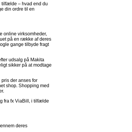
 tilfælde – hvad end du
e din ordre til en
se online virksomheder,
uet på en række af deres
ogle gange tilbyde fragt
efter udsalg på Makita
igt sikker på at modtage
n pris der anses for
ernet shop. Shopping med
er.
ra fx ViaBill, i tilfælde
 igennem deres