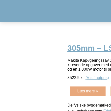
305mm – L
Makita Kap-/geringssav
krævende opgaver med en 
og en 1.800W motor til p
8522.5
kr.
(Vis fragtpris)
Læs mere »
De fysiske byggemarkeds