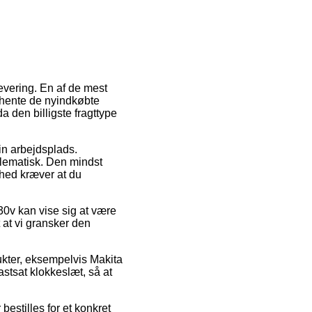
levering. En af de mest
 hente de nyindkøbte
a den billigste fragttype
in arbejdsplads.
blematisk. Den mindst
ghed kræver at du
0v kan vise sig at være
 at vi gransker den
kter, eksempelvis Makita
stsat klokkeslæt, så at
bestilles for et konkret