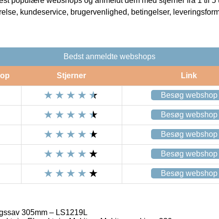
t populære webshops og anmeldt dem med stjerner fra 1 til 5 ud
rrelse, kundeservice, brugervenlighed, betingelser, leveringsfor
Bedst anmeldte webshops
op
Stjerner
Link
Besøg webshop
Besøg webshop
Besøg webshop
Besøg webshop
Besøg webshop
ngssav 305mm – LS1219L