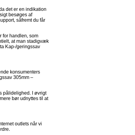
a det er en indikation
sigt besøges af
pport, såfremt du får
r for handlen, som
tielt, at man stadigvæk
ita Kap-/geringssav
værende konsumenters
ringssav 305mm –
 pålidelighed. I øvrigt
mere bør udnyttes til at
ternet outlets når vi
rdre.