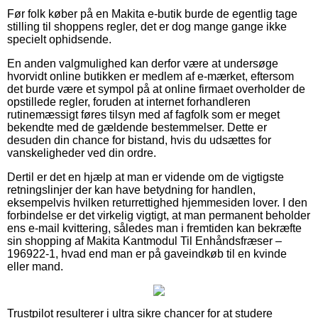
Før folk køber på en Makita e-butik burde de egentlig tage
stilling til shoppens regler, det er dog mange gange ikke
specielt ophidsende.
En anden valgmulighed kan derfor være at undersøge
hvorvidt online butikken er medlem af e-mærket, eftersom
det burde være et sympol på at online firmaet overholder de
opstillede regler, foruden at internet forhandleren
rutinemæssigt føres tilsyn med af fagfolk som er meget
bekendte med de gældende bestemmelser. Dette er
desuden din chance for bistand, hvis du udsættes for
vanskeligheder ved din ordre.
Dertil er det en hjælp at man er vidende om de vigtigste
retningslinjer der kan have betydning for handlen,
eksempelvis hvilken returrettighed hjemmesiden lover. I den
forbindelse er det virkelig vigtigt, at man permanent beholder
ens e-mail kvittering, således man i fremtiden kan bekræfte
sin shopping af Makita Kantmodul Til Enhåndsfræser –
196922-1, hvad end man er på gaveindkøb til en kvinde
eller mand.
Trustpilot resulterer i ultra sikre chancer for at studere