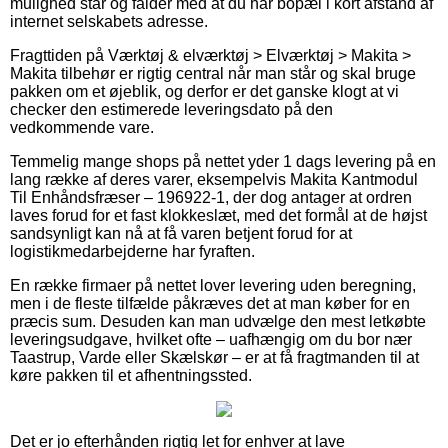
mulighed står og falder med at du har bopæl i kort afstand af
internet selskabets adresse.
Fragttiden på Værktøj & elværktøj > Elværktøj > Makita >
Makita tilbehør er rigtig central når man står og skal bruge
pakken om et øjeblik, og derfor er det ganske klogt at vi
checker den estimerede leveringsdato på den
vedkommende vare.
Temmelig mange shops på nettet yder 1 dags levering på en
lang række af deres varer, eksempelvis Makita Kantmodul
Til Enhåndsfræser – 196922-1, der dog antager at ordren
laves forud for et fast klokkeslæt, med det formål at de højst
sandsynligt kan nå at få varen betjent forud for at
logistikmedarbejderne har fyraften.
En række firmaer på nettet lover levering uden beregning,
men i de fleste tilfælde påkræves det at man køber for en
præcis sum. Desuden kan man udvælge den mest letkøbte
leveringsudgave, hvilket ofte – uafhængig om du bor nær
Taastrup, Varde eller Skælskør – er at få fragtmanden til at
køre pakken til et afhentningssted.
Det er jo efterhånden rigtig let for enhver at lave