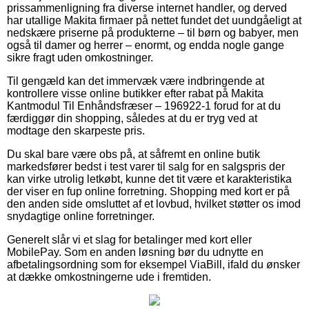
prissammenligning fra diverse internet handler, og derved
har utallige Makita firmaer på nettet fundet det uundgåeligt at
nedskære priserne på produkterne – til børn og babyer, men
også til damer og herrer – enormt, og endda nogle gange
sikre fragt uden omkostninger.
Til gengæld kan det immervæk være indbringende at
kontrollere visse online butikker efter rabat på Makita
Kantmodul Til Enhåndsfræser – 196922-1 forud for at du
færdiggør din shopping, således at du er tryg ved at
modtage den skarpeste pris.
Du skal bare være obs på, at såfremt en online butik
markedsfører bedst i test varer til salg for en salgspris der
kan virke utrolig letkøbt, kunne det tit være et karakteristika
der viser en fup online forretning. Shopping med kort er på
den anden side omsluttet af et lovbud, hvilket støtter os imod
snydagtige online forretninger.
Generelt slår vi et slag for betalinger med kort eller
MobilePay. Som en anden løsning bør du udnytte en
afbetalingsordning som for eksempel ViaBill, ifald du ønsker
at dække omkostningerne ude i fremtiden.