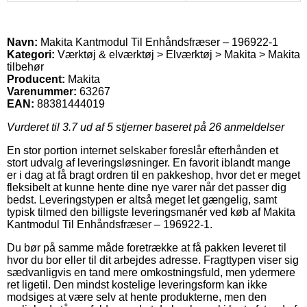
Navn:
Makita Kantmodul Til Enhåndsfræser – 196922-1
Kategori:
Værktøj & elværktøj > Elværktøj > Makita > Makita
tilbehør
Producent:
Makita
Varenummer:
63267
EAN:
88381444019
Vurderet til
3.7
ud af 5 stjerner baseret på
26
anmeldelser
En stor portion internet selskaber foreslår efterhånden et
stort udvalg af leveringsløsninger. En favorit iblandt mange
er i dag at få bragt ordren til en pakkeshop, hvor det er meget
fleksibelt at kunne hente dine nye varer når det passer dig
bedst. Leveringstypen er altså meget let gængelig, samt
typisk tilmed den billigste leveringsmanér ved køb af Makita
Kantmodul Til Enhåndsfræser – 196922-1.
Du bør på samme måde foretrække at få pakken leveret til
hvor du bor eller til dit arbejdes adresse. Fragttypen viser sig
sædvanligvis en tand mere omkostningsfuld, men ydermere
ret ligetil. Den mindst kostelige leveringsform kan ikke
modsiges at være selv at hente produkterne, men den