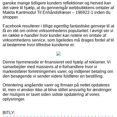
ganske mange tidligere kunders reflektioner og herved kan
det være til hjælp, at du gennemgår webbutikkens omtaler af
Makita Kantmodul Til Enhåndsfræser – 196922-1 inden du
shopper.
Facebook resulterer i tillige egentlig fantastiske genveje til at
få en idé om online virksomhedens popularitet. I øvrigt ser vi
en række e-handler hvor kunder kan notere en omtale af
virksomhedens service, som ligeledes må drages fordel af til
at bedømme hvor tilfredse kunderne er.
Denne hjemmeside er finansieret ved hjælp af reklamer. Vi
samarbejder med massevis af e-forhandlere hvor vi
markedsfører forretningernes varer, og indtjener betaling om
den besøgende vi sender videre fuldfører en bestilling.
Orientering angående varer og firmaer på nettet opdateres
tit, men vi ønsker ikke at blive stillet ansvarlig for ændringer
der muligvis er lavet siden sidste opdatering af vores
oplysninger.
BITLY: