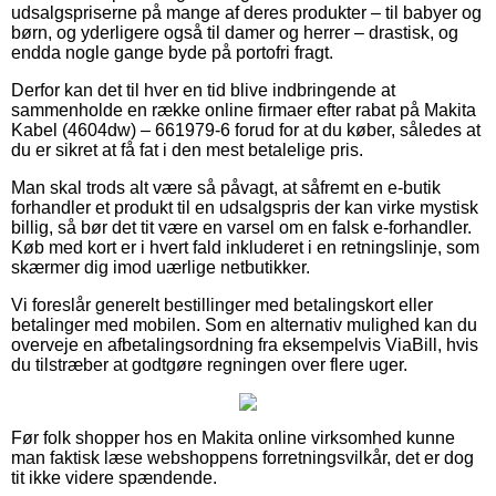
udsalgspriserne på mange af deres produkter – til babyer og
børn, og yderligere også til damer og herrer – drastisk, og
endda nogle gange byde på portofri fragt.
Derfor kan det til hver en tid blive indbringende at
sammenholde en række online firmaer efter rabat på Makita
Kabel (4604dw) – 661979-6 forud for at du køber, således at
du er sikret at få fat i den mest betalelige pris.
Man skal trods alt være så påvagt, at såfremt en e-butik
forhandler et produkt til en udsalgspris der kan virke mystisk
billig, så bør det tit være en varsel om en falsk e-forhandler.
Køb med kort er i hvert fald inkluderet i en retningslinje, som
skærmer dig imod uærlige netbutikker.
Vi foreslår generelt bestillinger med betalingskort eller
betalinger med mobilen. Som en alternativ mulighed kan du
overveje en afbetalingsordning fra eksempelvis ViaBill, hvis
du tilstræber at godtgøre regningen over flere uger.
Før folk shopper hos en Makita online virksomhed kunne
man faktisk læse webshoppens forretningsvilkår, det er dog
tit ikke videre spændende.