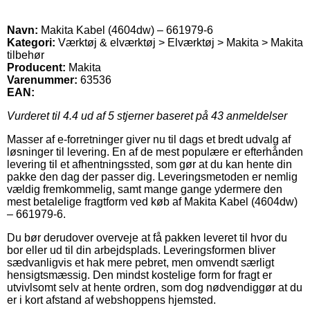
Navn:
Makita Kabel (4604dw) – 661979-6
Kategori:
Værktøj & elværktøj > Elværktøj > Makita > Makita
tilbehør
Producent:
Makita
Varenummer:
63536
EAN:
Vurderet til
4.4
ud af 5 stjerner baseret på
43
anmeldelser
Masser af e-forretninger giver nu til dags et bredt udvalg af
løsninger til levering. En af de mest populære er efterhånden
levering til et afhentningssted, som gør at du kan hente din
pakke den dag der passer dig. Leveringsmetoden er nemlig
vældig fremkommelig, samt mange gange ydermere den
mest betalelige fragtform ved køb af Makita Kabel (4604dw)
– 661979-6.
Du bør derudover overveje at få pakken leveret til hvor du
bor eller ud til din arbejdsplads. Leveringsformen bliver
sædvanligvis et hak mere pebret, men omvendt særligt
hensigtsmæssig. Den mindst kostelige form for fragt er
utvivlsomt selv at hente ordren, som dog nødvendiggør at du
er i kort afstand af webshoppens hjemsted.