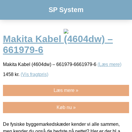
SP System
Makita Kabel (4604dw) –
661979-6
Makita Kabel (4604dw) – 661979-6661979-6
(Læs mere)
1458
kr.
(Vis fragtpris)
Læs mere »
Køb nu »
De fysiske byggemarkedskæder kender vi alle sammen,
men kender du også de bedste på nettet? Her er der bl.a.