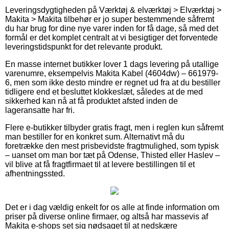
Leveringsdygtigheden på Værktøj & elværktøj > Elværktøj >
Makita > Makita tilbehør er jo super bestemmende såfremt
du har brug for dine nye varer inden for få dage, så med det
formål er det komplet centralt at vi besigtiger det forventede
leveringstidspunkt for det relevante produkt.
En masse internet butikker lover 1 dags levering på utallige
varenumre, eksempelvis Makita Kabel (4604dw) – 661979-
6, men som ikke desto mindre er regnet ud fra at du bestiller
tidligere end et besluttet klokkeslæt, således at de med
sikkerhed kan nå at få produktet afsted inden de
lageransatte har fri.
Flere e-butikker tilbyder gratis fragt, men i reglen kun såfremt
man bestiller for en konkret sum. Alternativt må du
foretrække den mest prisbevidste fragtmulighed, som typisk
– uanset om man bor tæt på Odense, Thisted eller Haslev –
vil blive at få fragtfirmaet til at levere bestillingen til et
afhentningssted.
Det er i dag vældig enkelt for os alle at finde information om
priser på diverse online firmaer, og altså har massevis af
Makita e-shops set sig nødsaget til at nedskære