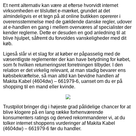
Et nemt alternativ kan være at efterse hvorvidt internet
virksomheden er tilsluttet e-mærket, grundet at det
almindeligvis er et tegn på at online butikken opererer i
overensstemmelse med de gældende danske regler, udover
at e-handlen en gang i mellem overværes af specialister der
kender reglerne. Dette er desuden en god anledning til at
blive hjulpet, såfremt du forvoldes vanskeligheder med dit
køb.
Ligeså slår vi et slag for at køber er påpasselig med de
væsentligste reglementer der kan have betydning for købet,
som fx hvilken returneringsret forretningen tilbyder. I den
relation er det virkelig relevant, at man stadig bevarer ens
købsbekræftelse, så man altid kan bevidne handlen af
Makita Kabel (4604dw) – 661979-6, uanset om du er på
shopping til en mand eller kvinde.
Trustpilot bringer dig i højeste grad pålidelige chancer for at
blive klogere på en lang række forhenværende
konsumenters ratings og derved rekommanderer vi, at du
tolker internet shoppens vurderinger af Makita Kabel
(4604dw) – 661979-6 før du handler.