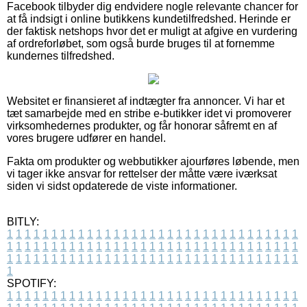
Facebook tilbyder dig endvidere nogle relevante chancer for
at få indsigt i online butikkens kundetilfredshed. Herinde er
der faktisk netshops hvor det er muligt at afgive en vurdering
af ordreforløbet, som også burde bruges til at fornemme
kundernes tilfredshed.
Websitet er finansieret af indtægter fra annoncer. Vi har et
tæt samarbejde med en stribe e-butikker idet vi promoverer
virksomhedernes produkter, og får honorar såfremt en af
vores brugere udfører en handel.
Fakta om produkter og webbutikker ajourføres løbende, men
vi tager ikke ansvar for rettelser der måtte være iværksat
siden vi sidst opdaterede de viste informationer.
BITLY:
1
1
1
1
1
1
1
1
1
1
1
1
1
1
1
1
1
1
1
1
1
1
1
1
1
1
1
1
1
1
1
1
1
1
1
1
1
1
1
1
1
1
1
1
1
1
1
1
1
1
1
1
1
1
1
1
1
1
1
1
1
1
1
1
1
1
1
1
1
1
1
1
1
1
1
1
1
1
1
1
1
1
1
1
1
1
1
1
1
1
1
1
1
1
1
1
1
1
1
1
SPOTIFY:
1
1
1
1
1
1
1
1
1
1
1
1
1
1
1
1
1
1
1
1
1
1
1
1
1
1
1
1
1
1
1
1
1