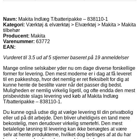
Navn:
Makita Indlæg T/batteripakke – 838110-1
Kategori:
Værktøj & elværktøj > Elværktøj > Makita > Makita
tilbehør
Producent:
Makita
Varenummer:
63772
EAN:
Vurderet til
3.5
ud af 5 stjerner baseret på
19
anmeldelser
Mange online selskaber yder nu om dage diverse forskellige
former for levering. Den mest moderne er i dag at få leveret
til en pakkeshop, hvor det nemlig er ret fleksibelt for dig at
kunne hente de bestilte varer når det passer dig bedst.
Muligheden er nemlig virkelig ligetil, og ofte endda den mest
prisbevidste slags levering ved køb af Makita Indlæg
T/batteripakke – 838110-1.
Du kunne også udse dig at vælge levering til din privatbolig
eller ud på dit arbejde. Den bliver uheldigvis en tand mere
bekostelig, men derudover virkelig smertefri. Den mest
betalelige løsning til levering kan ikke benægtes at være
selv at hente produkterne, hvilket dog betinges af at du har