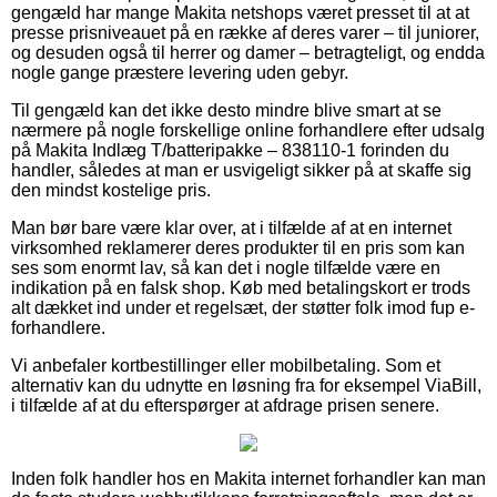
gengæld har mange Makita netshops været presset til at at
presse prisniveauet på en række af deres varer – til juniorer,
og desuden også til herrer og damer – betragteligt, og endda
nogle gange præstere levering uden gebyr.
Til gengæld kan det ikke desto mindre blive smart at se
nærmere på nogle forskellige online forhandlere efter udsalg
på Makita Indlæg T/batteripakke – 838110-1 forinden du
handler, således at man er usvigeligt sikker på at skaffe sig
den mindst kostelige pris.
Man bør bare være klar over, at i tilfælde af at en internet
virksomhed reklamerer deres produkter til en pris som kan
ses som enormt lav, så kan det i nogle tilfælde være en
indikation på en falsk shop. Køb med betalingskort er trods
alt dækket ind under et regelsæt, der støtter folk imod fup e-
forhandlere.
Vi anbefaler kortbestillinger eller mobilbetaling. Som et
alternativ kan du udnytte en løsning fra for eksempel ViaBill,
i tilfælde af at du efterspørger at afdrage prisen senere.
Inden folk handler hos en Makita internet forhandler kan man