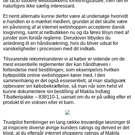
de facto studere webbutikkens forretningsaftale, men det er
naturligvis ikke særlig interessant.
Et nemt alternativ kunne derfor være at undersøge hvorvidt
e-handlen er e-mærket medlem, grundet at det skulle være
en påvisning af at internet webshoppen accepterer dansk
lovgivning, samt at netbutikken nu og da føres tilsyn med af
jurister som forstår reglerne. Derudover tilbydes du
anledning til en håndsrækning, hvis du bliver udsat for
vanskeligheder i processen med dit indkøb.
Tilsvarende rekommanderer vi at køber er vidende om de
mest essentielle reglementer der kan håndhæves i
forbindelse med bestillingen, som eksempelvis hvilken
byttepolitik online webshoppen kører med. I den
sammenhæng er det også essesentielt, at man stadigvæk
opbevarer sin købsbekræftelse, så man når som helst vil
kunne dokumentere sin bestilling af Makita Indlæg
T/batteripakke – 838110-1, uanset om du er på udkig efter et
produkt til en voksen eller et barn.
Trustpilot frembringer en lang række troværdige løsninger til
at inspicere diverse øvrige kunders ratings og derved er det
klogt, at du eftergår internet shoppens ratings af Makita