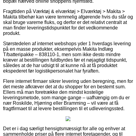
bopæl nærved online shoppens hjemsted.
Fragttiden på Værktøj & elværktøj > Elværktøj > Makita >
Makita tilbehør kan være temmelig afgørende hvis du står og
skal bruge varerne fluks, og derfor er det relativt centralt at
man finder leveringstidspunktet for det vedkommende
produkt.
Størstedelen af internet webshops yder 1 hverdags levering
på en masse produkter, eksempelvis Makita Indlæg
T/batteripakke – 838110-1, men som ikke desto mindre
kræver at bestillingen fuldbyrdes før et nøjagtigt tidspunkt,
således at de har udsigt til at kunne nå at få produktet
ekspederet før logistikpersonalet har fyraften.
Flere internet firmaer sikrer levering uden beregning, men for
det meste afkræver det at du shopper for en bestemt sum.
Ellers må man foretrække den mindst kostelige
leveringsmetode, som mange gange – uafhængig om du er
nær Roskilde, Hjørring eller Bramming – vil være at få
fragtfirmaet til at levere bestillingen til et udleveringssted.
Det er i dag særligt hensigtsmæssigt for alle og enhver at
sammenholde priser på flere internet foretagender, og til