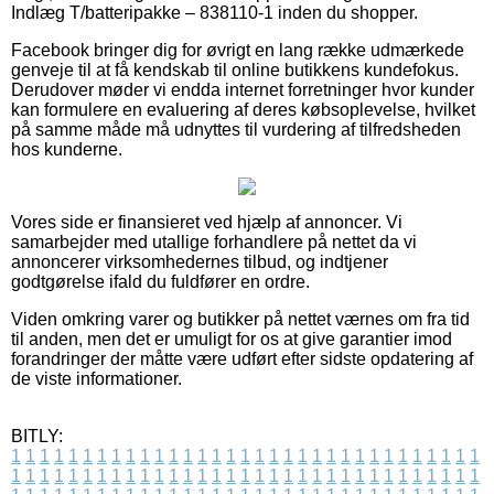
Indlæg T/batteripakke – 838110-1 inden du shopper.
Facebook bringer dig for øvrigt en lang række udmærkede
genveje til at få kendskab til online butikkens kundefokus.
Derudover møder vi endda internet forretninger hvor kunder
kan formulere en evaluering af deres købsoplevelse, hvilket
på samme måde må udnyttes til vurdering af tilfredsheden
hos kunderne.
Vores side er finansieret ved hjælp af annoncer. Vi
samarbejder med utallige forhandlere på nettet da vi
annoncerer virksomhedernes tilbud, og indtjener
godtgørelse ifald du fuldfører en ordre.
Viden omkring varer og butikker på nettet værnes om fra tid
til anden, men det er umuligt for os at give garantier imod
forandringer der måtte være udført efter sidste opdatering af
de viste informationer.
BITLY:
1
1
1
1
1
1
1
1
1
1
1
1
1
1
1
1
1
1
1
1
1
1
1
1
1
1
1
1
1
1
1
1
1
1
1
1
1
1
1
1
1
1
1
1
1
1
1
1
1
1
1
1
1
1
1
1
1
1
1
1
1
1
1
1
1
1