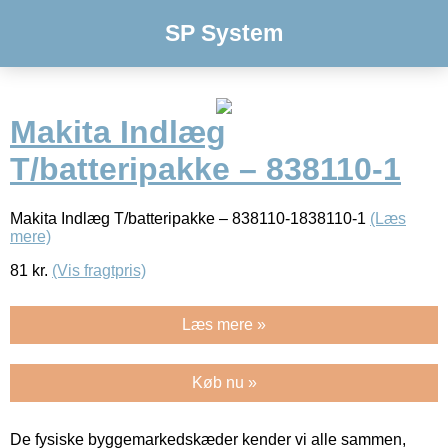
SP System
Makita Indlæg
T/batteripakke – 838110-1
Makita Indlæg T/batteripakke – 838110-1838110-1
(Læs
mere)
81
kr.
(Vis fragtpris)
Læs mere »
Køb nu »
De fysiske byggemarkedskæder kender vi alle sammen,