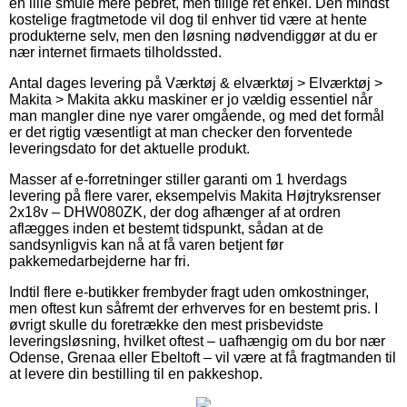
en lille smule mere pebret, men tillige ret enkel. Den mindst
kostelige fragtmetode vil dog til enhver tid være at hente
produkterne selv, men den løsning nødvendiggør at du er
nær internet firmaets tilholdssted.
Antal dages levering på Værktøj & elværktøj > Elværktøj >
Makita > Makita akku maskiner er jo vældig essentiel når
man mangler dine nye varer omgående, og med det formål
er det rigtig væsentligt at man checker den forventede
leveringsdato for det aktuelle produkt.
Masser af e-forretninger stiller garanti om 1 hverdags
levering på flere varer, eksempelvis Makita Højtryksrenser
2x18v – DHW080ZK, der dog afhænger af at ordren
aflægges inden et bestemt tidspunkt, sådan at de
sandsynligvis kan nå at få varen betjent før
pakkemedarbejderne har fri.
Indtil flere e-butikker frembyder fragt uden omkostninger,
men oftest kun såfremt der erhverves for en bestemt pris. I
øvrigt skulle du foretrække den mest prisbevidste
leveringsløsning, hvilket oftest – uafhængig om du bor nær
Odense, Grenaa eller Ebeltoft – vil være at få fragtmanden til
at levere din bestilling til en pakkeshop.