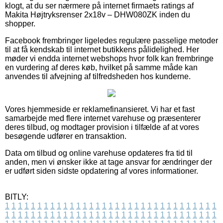
klogt, at du ser nærmere på internet firmaets ratings af
Makita Højtryksrenser 2x18v – DHW080ZK inden du
shopper.
Facebook frembringer ligeledes regulære passelige metoder
til at få kendskab til internet butikkens pålidelighed. Her
møder vi endda internet webshops hvor folk kan frembringe
en vurdering af deres køb, hvilket på samme måde kan
anvendes til afvejning af tilfredsheden hos kunderne.
Vores hjemmeside er reklamefinansieret. Vi har et fast
samarbejde med flere internet varehuse og præsenterer
deres tilbud, og modtager provision i tilfælde af at vores
besøgende udfører en transaktion.
Data om tilbud og online varehuse opdateres fra tid til
anden, men vi ønsker ikke at tage ansvar for ændringer der
er udført siden sidste opdatering af vores informationer.
BITLY:
1
1
1
1
1
1
1
1
1
1
1
1
1
1
1
1
1
1
1
1
1
1
1
1
1
1
1
1
1
1
1
1
1
1
1
1
1
1
1
1
1
1
1
1
1
1
1
1
1
1
1
1
1
1
1
1
1
1
1
1
1
1
1
1
1
1