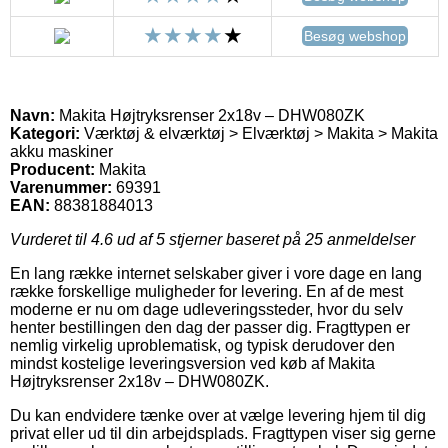
Besøg webshop
Navn:
Makita Højtryksrenser 2x18v – DHW080ZK
Kategori:
Værktøj & elværktøj > Elværktøj > Makita > Makita
akku maskiner
Producent:
Makita
Varenummer:
69391
EAN:
88381884013
Vurderet til
4.6
ud af 5 stjerner baseret på
25
anmeldelser
En lang række internet selskaber giver i vore dage en lang
række forskellige muligheder for levering. En af de mest
moderne er nu om dage udleveringssteder, hvor du selv
henter bestillingen den dag der passer dig. Fragttypen er
nemlig virkelig uproblematisk, og typisk derudover den
mindst kostelige leveringsversion ved køb af Makita
Højtryksrenser 2x18v – DHW080ZK.
Du kan endvidere tænke over at vælge levering hjem til dig
privat eller ud til din arbejdsplads. Fragttypen viser sig gerne