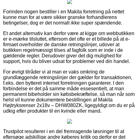
Forinden nogen bestiller i en Makita forretning på nettet
kunne man for at være sikker granske forhandlerens
betingelser, dog er det normalt ikke super spændende.
Et andet alternativ kan derfor være at kigge om webbutikken
er e-mærke tilsluttet, eftersom det ofte er et billede på at e-
firmaet overholder de danske retningslinjer, udover at
butikken regelmæssigt tilses af fagfolk som er inde i de
gældende regler. Derudover giver det dig mulighed for
support, hvis du bliver udsat for problemer ved din handel.
For øvrigt tilråder vi at man er vaks omkring de
grundlæggende retningslinjer der gælder for transaktionen,
f.eks. den bytteret internet forretningen garanterer. I den
forbindelse er det på samme måde essesentielt, at man
permanent bibeholder sin købsbekræftelse, så man når som
helst vil kunne dokumentere bestillingen af Makita
Højtryksrenser 2x18v – DHW080ZK, ligegyldigt om du er på
udkig efter produkter til en kvinde eller mand.
Trustpilot resulterer i en del fremragende løsninger til at
eftersøge adskillige andre køberes kritik og derfor er det