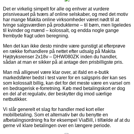
Det er virkelig simpelt for alle og enhver at vurdere
prisniveauet på tværs af online selskaber, og med det motiv
har mange Makita online virksomheder været nødt til at
tvinge salgsværdien på produkterne – til børn, men ligeledes
til kvinder og mænd – kolossalt, og endda nogle gange
frembyde fragt uden beregning.
Men det kan ikke desto mindre være gunstigt at efterprøve
en række forhandlere på nettet efter udsalg på Makita
Højtryksrenser 2x18v – DHW080ZK inden du handler,
sådan at man er sikker på at antage den prisbilligste pris.
Man må alligevel være klar over, at ifald en e-butik
markedsfører bedst i test varer for en salgspris der kan ses
som kolossalt billig, kan det for det meste være en varsel om
en bedragerisk e-forretning. Køb med betalingskort er dog
en del af et regulativ, der beskytter dig imod uærlige
netbutikker.
Vi slår generelt et slag for handler med kort eller
mobilbetaling. Som et alternativ bør du benytte en
afbetalingsordning fra for eksempel ViaBill, i tilfælde af at du
gerne vil klare betalingen over en længere periode.